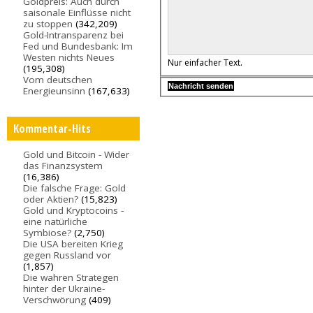
Goldpreis: Auch durch
saisonale Einflüsse nicht
zu stoppen
(342,209)
Gold-Intransparenz bei
Fed und Bundesbank: Im
Westen nichts Neues
Nur einfacher Text.
(195,308)
Vom deutschen
Energieunsinn
(167,633)
Kommentar-Hits
Gold und Bitcoin - Wider
das Finanzsystem
(16,386)
Die falsche Frage: Gold
oder Aktien?
(15,823)
Gold und Kryptocoins -
eine natürliche
Symbiose?
(2,750)
Die USA bereiten Krieg
gegen Russland vor
(1,857)
Die wahren Strategen
hinter der Ukraine-
Verschwörung
(409)