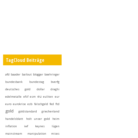
TagCloud Beiträge
afd
baader
bailout
blogger
boehringer
bundesbank
bundestag
bverfg
deutsches gold
dollar
draghi
eu
edelmetalle
efsf
esm
euliten
eur
euro
eurokrise
ezb
falschgeld
fed
ftd
gold
goldstandard
griechenland
handelsblatt
holt unser gold heim
inflation
iwf
keynes
lügen
mainstream
manipulation
mises