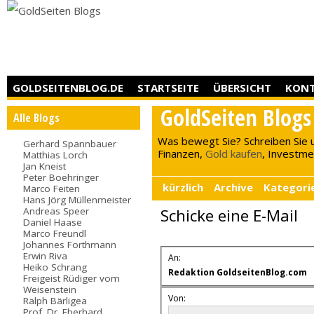
GOLDSEITENBLOG.DE
STARTSEITE
ÜBERSICHT
KON
GoldSeiten Blogs
Alle Blogs
Was bewegt Sie? Schreiben Sie 
Gerhard Spannbauer
Finanzen,
Gold kaufen
, Investment
Matthias Lorch
Jan Kneist
Peter Boehringer
kürzlich
Archive
Kategori
Marco Feiten
Hans Jörg Müllenmeister
Andreas Speer
Schicke eine E-Mail
Daniel Haase
Marco Freundl
Johannes Forthmann
Erwin Riva
An:
Heiko Schrang
Redaktion GoldseitenBlog.com
Freigeist Rüdiger vom
Weisenstein
Von:
Ralph Bärligea
Prof. Dr. Eberhard