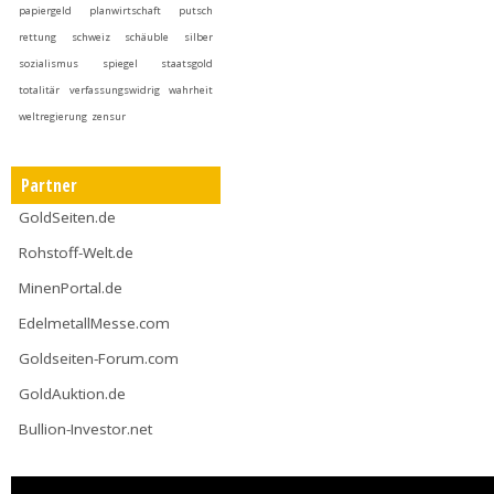
papiergeld
planwirtschaft
putsch
rettung
schweiz
schäuble
silber
sozialismus
spiegel
staatsgold
totalitär
verfassungswidrig
wahrheit
weltregierung
zensur
Partner
GoldSeiten.de
Rohstoff-Welt.de
MinenPortal.de
EdelmetallMesse.com
Goldseiten-Forum.com
GoldAuktion.de
Bullion-Investor.net