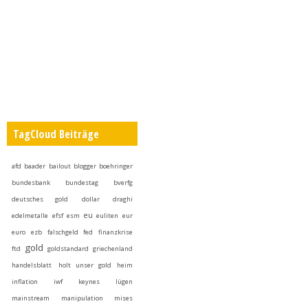
TagCloud Beiträge
afd
baader
bailout
blogger
boehringer
bundesbank
bundestag
bverfg
deutsches gold
dollar
draghi
eu
edelmetalle
efsf
esm
euliten
eur
euro
ezb
falschgeld
fed
finanzkrise
gold
ftd
goldstandard
griechenland
handelsblatt
holt unser gold heim
inflation
iwf
keynes
lügen
mainstream
manipulation
mises