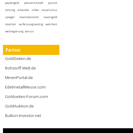
papiergeld
planwirtschaft
putsch
rettung
schäuble
silber
sozialismus
spiegel
staatsbankrott
staatsgold
totalitär
verfassungswidrig
wahrheit
weltregierung
zensur
Partner
GoldSeiten.de
Rohstoff-Welt.de
MinenPortal.de
EdelmetallMesse.com
Goldseiten-Forum.com
GoldAuktion.de
Bullion-Investor.net