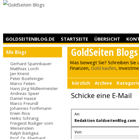
GOLDSEITENBLOG.DE
STARTSEITE
ÜBERSICHT
KON
GoldSeiten Blogs
Alle Blogs
Was bewegt Sie? Schreiben Sie 
Gerhard Spannbauer
Finanzen,
Gold kaufen
, Investment
Matthias Lorch
Jan Kneist
Peter Boehringer
kürzlich
Archive
Kategori
Marco Feiten
Hans Jörg Müllenmeister
Andreas Speer
Schicke eine E-Mail
Daniel Haase
Marco Freundl
Johannes Forthmann
Erwin Riva
An:
Heiko Schrang
Redaktion GoldseitenBlog.com
Freigeist Rüdiger vom
Weisenstein
Von:
Ralph Bärligea
Prof. Dr. Eberhard