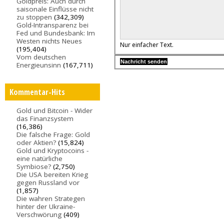
Goldpreis: Auch durch
saisonale Einflüsse nicht
zu stoppen
(342,309)
Gold-Intransparenz bei
Fed und Bundesbank: Im
Westen nichts Neues
Nur einfacher Text.
(195,404)
Vom deutschen
Energieunsinn
(167,711)
Kommentar-Hits
Gold und Bitcoin - Wider
das Finanzsystem
(16,386)
Die falsche Frage: Gold
oder Aktien?
(15,824)
Gold und Kryptocoins -
eine natürliche
Symbiose?
(2,750)
Die USA bereiten Krieg
gegen Russland vor
(1,857)
Die wahren Strategen
hinter der Ukraine-
Verschwörung
(409)