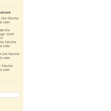
entare
n
Die falsche
ld oder
 on
Die
age: Gold
en?
Die falsche
ld oder
on
Die falsche
ld oder
e falsche
ld oder