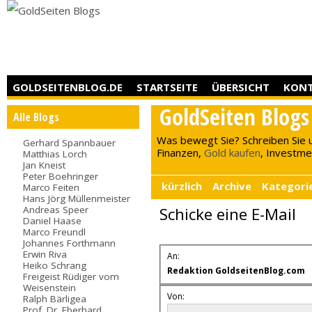
GOLDSEITENBLOG.DE
STARTSEITE
ÜBERSICHT
KON
GoldSeiten Blogs
Alle Blogs
Was bewegt Sie? Schreiben Sie 
Gerhard Spannbauer
Finanzen,
Gold kaufen
, Investment
Matthias Lorch
Jan Kneist
Peter Boehringer
kürzlich
Archive
Kategori
Marco Feiten
Hans Jörg Müllenmeister
Andreas Speer
Schicke eine E-Mail
Daniel Haase
Marco Freundl
Johannes Forthmann
Erwin Riva
An:
Heiko Schrang
Redaktion GoldseitenBlog.com
Freigeist Rüdiger vom
Weisenstein
Von:
Ralph Bärligea
Prof. Dr. Eberhard