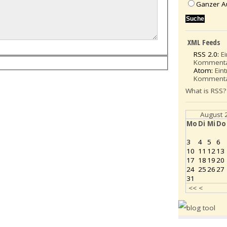
Ganzer A
XML Feeds
RSS 2.0:
E
Komment
Atom:
Ein
Komment
What is RSS?
August 
Mo
Di
Mi
Do
3
4
5
6
10
11
12
13
17
18
19
20
24
25
26
27
31
<<
<