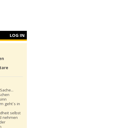
LOG IN
en
tare
Sache...
schen
sinn
m geht´s in
dheit selbst
nd nehmen
 der
n