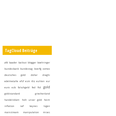
TagCloud Beiträge
afd
baader
bailout
blogger
boehringer
bundesbank
bundestag
bverfg
comex
deutsches gold
dollar
draghi
eu
edelmetalle
efsf
esm
euliten
eur
gold
euro
ezb
falschgeld
fed
ftd
goldstandard
griechenland
handelsblatt
holt unser gold heim
inflation
iwf
keynes
lügen
mainstream
manipulation
mises