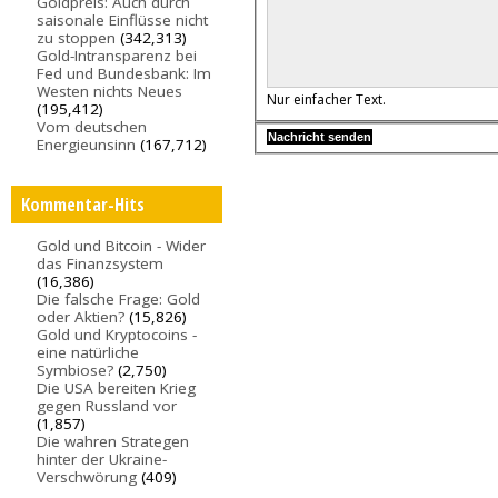
Goldpreis: Auch durch
saisonale Einflüsse nicht
zu stoppen
(342,313)
Gold-Intransparenz bei
Fed und Bundesbank: Im
Westen nichts Neues
Nur einfacher Text.
(195,412)
Vom deutschen
Energieunsinn
(167,712)
Kommentar-Hits
Gold und Bitcoin - Wider
das Finanzsystem
(16,386)
Die falsche Frage: Gold
oder Aktien?
(15,826)
Gold und Kryptocoins -
eine natürliche
Symbiose?
(2,750)
Die USA bereiten Krieg
gegen Russland vor
(1,857)
Die wahren Strategen
hinter der Ukraine-
Verschwörung
(409)