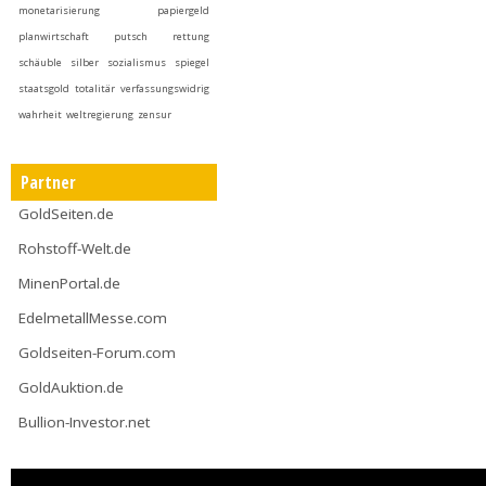
monetarisierung
papiergeld
planwirtschaft
putsch
rettung
schäuble
silber
sozialismus
spiegel
staatsgold
totalitär
verfassungswidrig
wahrheit
weltregierung
zensur
Partner
GoldSeiten.de
Rohstoff-Welt.de
MinenPortal.de
EdelmetallMesse.com
Goldseiten-Forum.com
GoldAuktion.de
Bullion-Investor.net