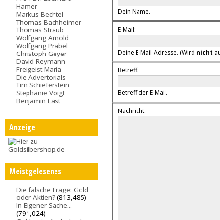
Hamer
Dein Name.
Markus Bechtel
Thomas Bachheimer
E-Mail:
Thomas Straub
Wolfgang Arnold
Wolfgang Prabel
Deine E-Mail-Adresse. (Wird
nicht
au
Christoph Geyer
David Reymann
Freigeist Maria
Betreff:
Die Advertorials
Tim Schieferstein
Stephanie Voigt
Betreff der E-Mail.
Benjamin Last
Nachricht:
Anzeige
Meistgelesenes
Die falsche Frage: Gold
oder Aktien?
(813,485)
In Eigener Sache...
(791,024)