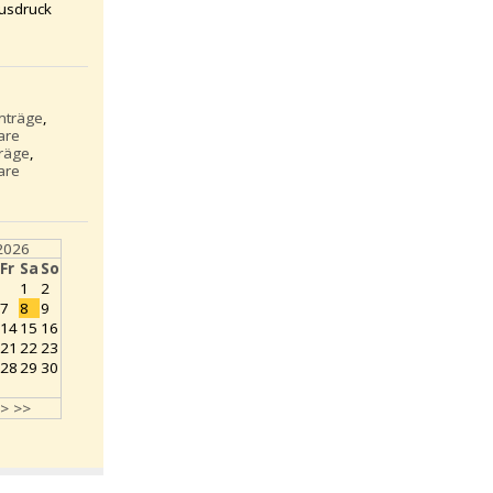
usdruck
inträge
,
are
träge
,
are
2026
Fr
Sa
So
1
2
7
8
9
14
15
16
21
22
23
28
29
30
>
>>