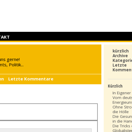
TAKT
kürzlich
Archive
uns gerne!
Kategori
s, Politik...
Letzte
Kommen
en
Letzte Kommentare
Kürzlich
In Eigener 
Vom deut
Energieun
Ohne Stro
die Hölle
Die Gesun
in die Ha
Die Tricks
Globaliste