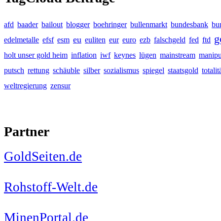
afd
baader
bailout
blogger
boehringer
bullenmarkt
bundesbank
bu
g
eu
edelmetalle
efsf
esm
euliten
eur
euro
ezb
falschgeld
fed
ftd
holt unser gold heim
inflation
iwf
keynes
lügen
mainstream
manipu
putsch
rettung
schäuble
silber
sozialismus
spiegel
staatsgold
totalit
weltregierung
zensur
Partner
GoldSeiten.de
Rohstoff-Welt.de
MinenPortal.de