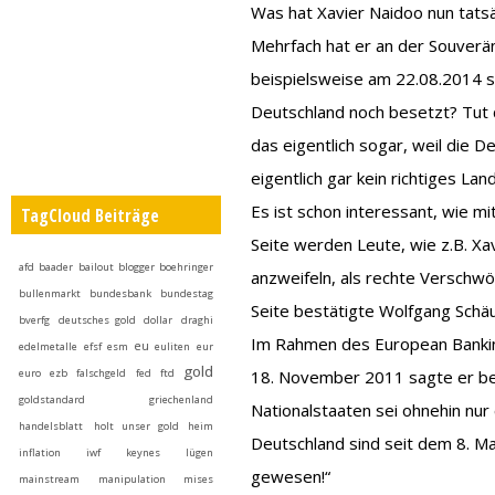
Was hat Xavier Naidoo nun tats
Mehrfach hat er an der Souverän
beispielsweise am 22.08.2014 s
Deutschland noch besetzt? Tut 
das eigentlich sogar, weil die D
eigentlich gar kein richtiges Lan
Es ist schon interessant, wie m
TagCloud Beiträge
Seite werden Leute, wie z.B. Xa
afd
baader
bailout
blogger
boehringer
anzweifeln, als rechte Verschwö
bullenmarkt
bundesbank
bundestag
Seite bestätigte Wolfgang Schäu
bverfg
deutsches gold
dollar
draghi
Im Rahmen des European Banking
eu
edelmetalle
efsf
esm
euliten
eur
gold
euro
ezb
falschgeld
fed
ftd
18. November 2011 sagte er bei
goldstandard
griechenland
Nationalstaaten sei ohnehin nur 
handelsblatt
holt unser gold heim
Deutschland sind seit dem 8. M
inflation
iwf
keynes
lügen
gewesen!“
mainstream
manipulation
mises