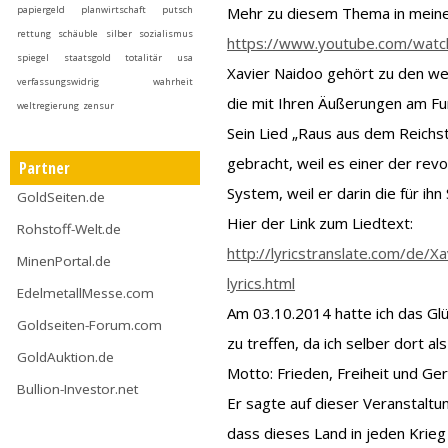
papiergeld
planwirtschaft
putsch
Mehr zu diesem Thema in meine
rettung
schäuble
silber
sozialismus
https://www.youtube.com/watc
spiegel
staatsgold
totalitär
usa
Xavier Naidoo gehört zu den w
verfassungswidrig
wahrheit
die mit Ihren Äußerungen am Fun
weltregierung
zensur
Sein Lied „Raus aus dem Reichs
gebracht, weil es einer der rev
Partner
System, weil er darin die für ih
GoldSeiten.de
Hier der Link zum Liedtext:
Rohstoff-Welt.de
http://lyricstranslate.com/de/
MinenPortal.de
lyrics.html
EdelmetallMesse.com
Am 03.10.2014 hatte ich das Glü
Goldseiten-Forum.com
zu treffen, da ich selber dort 
GoldAuktion.de
Motto: Frieden, Freiheit und Ger
Bullion-Investor.net
Er sagte auf dieser Veranstaltun
dass dieses Land in jeden Krieg 