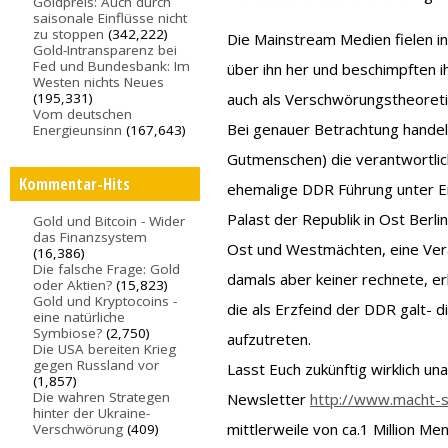
Goldpreis: Auch durch
saisonale Einflüsse nicht
zu stoppen
(342,222)
Die Mainstream Medien fielen in
Gold-Intransparenz bei
Fed und Bundesbank: Im
über ihn her und beschimpften ih
Westen nichts Neues
(195,331)
auch als Verschwörungstheoreti
Vom deutschen
Bei genauer Betrachtung handel
Energieunsinn
(167,643)
Gutmenschen) die verantwortlich 
Kommentar-Hits
ehemalige DDR Führung unter Er
Palast der Republik in Ost Berli
Gold und Bitcoin - Wider
das Finanzsystem
Ost und Westmächten, eine Vera
(16,386)
Die falsche Frage: Gold
damals aber keiner rechnete, er
oder Aktien?
(15,823)
Gold und Kryptocoins -
die als Erzfeind der DDR galt-
eine natürliche
Symbiose?
(2,750)
aufzutreten.
Die USA bereiten Krieg
gegen Russland vor
Lasst Euch zukünftig wirklich u
(1,857)
Die wahren Strategen
Newsletter
http://www.macht-s
hinter der Ukraine-
mittlerweile von ca.1 Million Me
Verschwörung
(409)