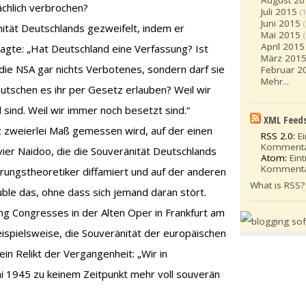
August 20
ächlich verbrochen?
Juli 2015
(1
Juni 2015
ität Deutschlands gezweifelt, indem er
Mai 2015
April 2015
agte: „Hat Deutschland eine Verfassung? Ist
März 201
die NSA gar nichts Verbotenes, sondern darf sie
Februar 2
Mehr...
eutschen es ihr per Gesetz erlauben? Weil wir
d sind. Weil wir immer noch besetzt sind.“
XML Feed
it zweierlei Maß gemessen wird, auf der einen
RSS 2.0:
E
Komment
vier Naidoo, die die Souveränität Deutschlands
Atom:
Ein
Komment
rungstheoretiker diffamiert und auf der anderen
What is RSS?
ble das, ohne dass sich jemand daran stört.
 Congresses in der Alten Oper in Frankfurt am
spielsweise, die Souveränität der europäischen
ein Relikt der Vergangenheit: „Wir in
ai 1945 zu keinem Zeitpunkt mehr voll souverän