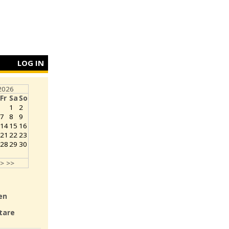
LOG IN
2026
Fr
Sa
So
1
2
7
8
9
14
15
16
21
22
23
28
29
30
>
>>
en
tare