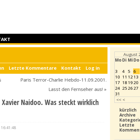
TAKT
August 
Mo
Di
Mi
Do
en
Letzte Kommentare
Kontakt
Log in
3
4
5
6
10
11
12
13
s
Paris Terror-Charlie Hebdo-11.09.2001.
17
18
19
20
24
25
26
27
Lasst den Fernseher aus! »
31
<<
<
Xavier Naidoo. Was steckt wirklich
kürzlich
Archive
Kategori
Letzte
 16:41:48
Kommen