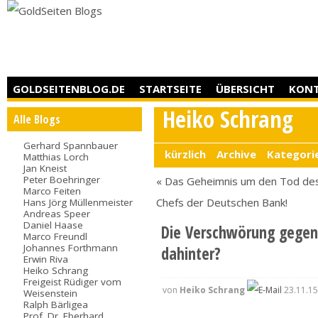
GOLDSEITENBLOG.DE
STARTSEITE
ÜBERSICHT
KON
Heiko Schrang
Alle Blogs
Gerhard Spannbauer
kürzlich
Archive
Kategori
Matthias Lorch
Jan Kneist
Peter Boehringer
« Das Geheimnis um den Tod de
Marco Feiten
Chefs der Deutschen Bank!
Hans Jörg Müllenmeister
Andreas Speer
Daniel Haase
Die Verschwörung gegen 
Marco Freundl
Johannes Forthmann
dahinter?
Erwin Riva
Heiko Schrang
Freigeist Rüdiger vom
von
Heiko Schrang
23.11.15
Weisenstein
Ralph Bärligea
Prof. Dr. Eberhard