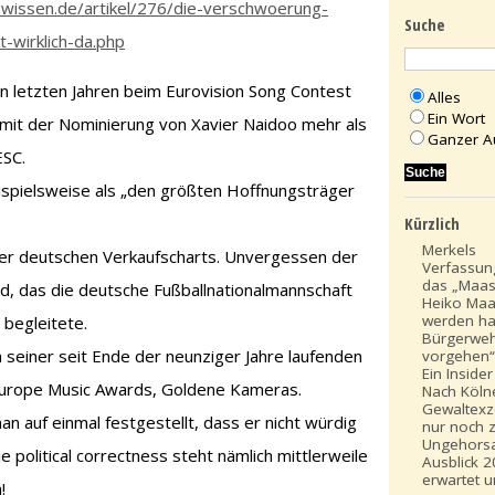
wissen.de/artikel/276/die-verschwoerung-
Suche
-wirklich-da.php
n letzten Jahren beim Eurovision Song Contest
Alles
Ein Wort
 mit der Nominierung von Xavier Naidoo mehr als
Ganzer A
ESC.
ispielsweise als „den größten Hoffnungsträger
Kürzlich
Merkels
 der deutschen Verkaufscharts. Unvergessen der
Verfassun
das „Maas“
ed, das die deutsche Fußballnationalmannschaft
Heiko Maa
werden ha
 begleitete.
Bürgerwe
n seiner seit Ende der neunziger Jahre laufenden
vorgehen
Ein Insider
 Europe Music Awards, Goldene Kameras.
Nach Köln
Gewaltexze
n auf einmal festgestellt, dass er nicht würdig
nur noch z
Ungehors
e political correctness steht nämlich mittlerweile
Ausblick 2
erwartet u
!