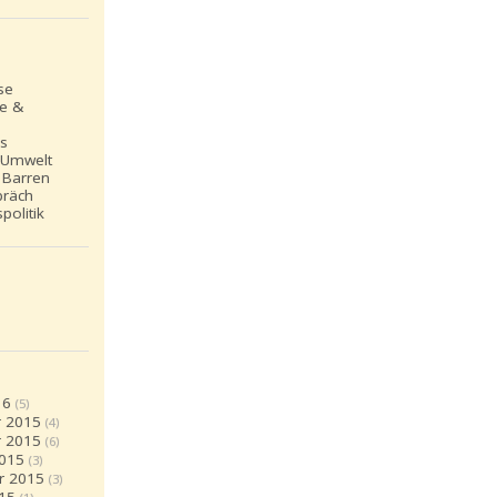
se
le &
ns
 Umwelt
 Barren
präch
politik
16
(5)
 2015
(4)
 2015
(6)
2015
(3)
r 2015
(3)