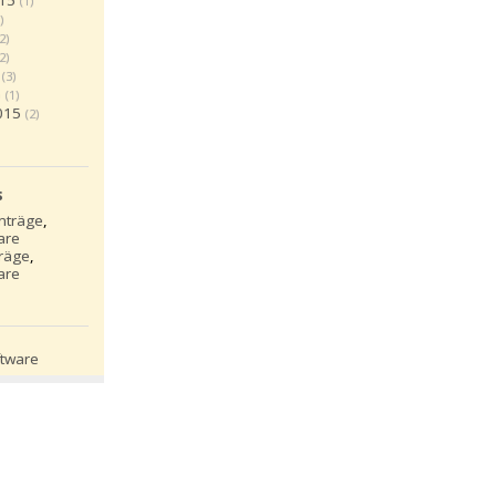
15
(1)
)
(2)
(2)
(3)
5
(1)
015
(2)
s
inträge
,
are
träge
,
are