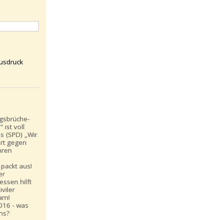
usdruck
gsbrüche-
 ist voll
s (SPD) „Wir
rt gegen
hren
“
 packt aus!
er
ssen hilft
iviler
am!
016 - was
ns?