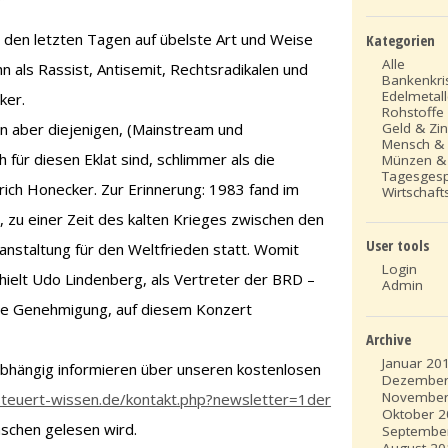
 den letzten Tagen auf übelste Art und Weise
Kategorien
Alle
n als Rassist, Antisemit, Rechtsradikalen und
Bankenkri
Edelmetal
ker.
Rohstoffe
Geld & Zi
n aber diejenigen, (Mainstream und
Mensch &
für diesen Eklat sind, schlimmer als die
Münzen &
Tagesges
ich Honecker. Zur Erinnerung: 1983 fand im
Wirtschafts
n, zu einer Zeit des kalten Krieges zwischen den
User tools
nstaltung für den Weltfrieden statt. Womit
Login
hielt Udo Lindenberg, als Vertreter der BRD –
Admin
 die Genehmigung, auf diesem Konzert
Archive
Januar 20
nabhängig informieren über unseren kostenlosen
Dezember
November
teuert-wissen.de/kontakt.php?newsletter=1der
Oktober 
nschen gelesen wird.
Septembe