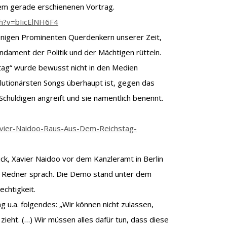
m gerade erschienenen Vortrag.
h?v=bIicElNH6F4
enigen Prominenten Querdenkern unserer Zeit,
dament der Politik und der Mächtigen rütteln.
tag“ wurde bewusst nicht in den Medien
olutionärsten Songs überhaupt ist, gegen das
n Schuldigen angreift und sie namentlich benennt.
Xavier-Naidoo-Raus-Aus-Dem-Reichstag-
ck, Xavier Naidoo vor dem Kanzleramt in Berlin
als Redner sprach. Die Demo stand unter dem
echtigkeit.
g u.a. folgendes: „Wir können nicht zulassen,
zieht. (…) Wir müssen alles dafür tun, dass diese