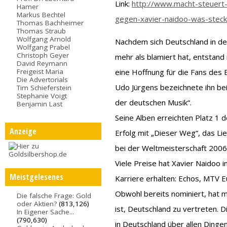
Link:
http://www.macht-steuert-
Hamer
Markus Bechtel
gegen-xavier-naidoo-was-steckt
Thomas Bachheimer
Thomas Straub
Wolfgang Arnold
Nachdem sich Deutschland in de
Wolfgang Prabel
Christoph Geyer
mehr als blamiert hat, entstand
David Reymann
Freigeist Maria
eine Hoffnung für die Fans des 
Die Advertorials
Udo Jürgens bezeichnete ihn be
Tim Schieferstein
Stephanie Voigt
der deutschen Musik“.
Benjamin Last
Seine Alben erreichten Platz 1
Anzeige
Erfolg mit „Dieser Weg“, das Li
bei der Weltmeisterschaft 2006
Viele Preise hat Xavier Naidoo i
Meistgelesenes
Karriere erhalten: Echos, MTV
Obwohl bereits nominiert, hat ma
Die falsche Frage: Gold
oder Aktien?
(813,126)
ist, Deutschland zu vertreten. Di
In Eigener Sache...
(790,630)
in Deutschland über allen Dingen