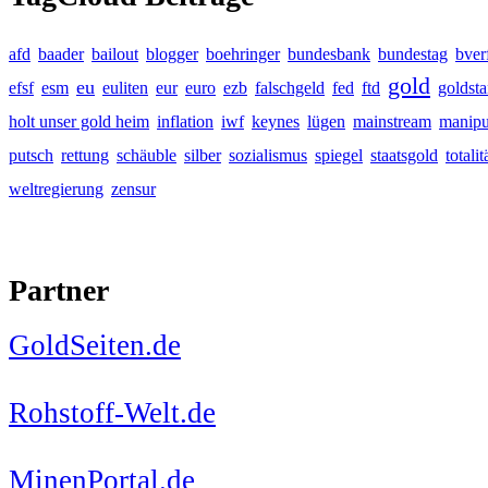
afd
baader
bailout
blogger
boehringer
bundesbank
bundestag
bver
gold
eu
efsf
esm
euliten
eur
euro
ezb
falschgeld
fed
ftd
goldst
holt unser gold heim
inflation
iwf
keynes
lügen
mainstream
manipu
putsch
rettung
schäuble
silber
sozialismus
spiegel
staatsgold
totalit
weltregierung
zensur
Partner
GoldSeiten.de
Rohstoff-Welt.de
MinenPortal.de