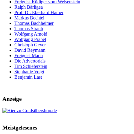
Freigeist Rüdiger vom Weisenstein
Ralph Bärligea
Prof. Dr. Eberhard Hamer
Markus Bechtel
Thomas Bachheimer
Thomas Straub
Wolfgang Arnold
Wolfgang Prabel
Christoph Geyer
David Reymann
Freigeist Maria
Die Advertorials
Tim Schieferstein
Stephanie Voigt
Benjamin Last
Anzeige
Meistgelesenes