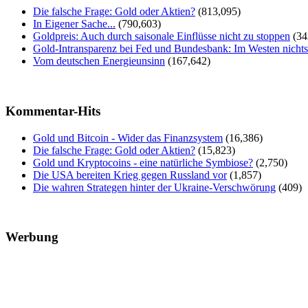
Die falsche Frage: Gold oder Aktien?
(813,095)
In Eigener Sache...
(790,603)
Goldpreis: Auch durch saisonale Einflüsse nicht zu stoppen
(34
Gold-Intransparenz bei Fed und Bundesbank: Im Westen nicht
Vom deutschen Energieunsinn
(167,642)
Kommentar-Hits
Gold und Bitcoin - Wider das Finanzsystem
(16,386)
Die falsche Frage: Gold oder Aktien?
(15,823)
Gold und Kryptocoins - eine natürliche Symbiose?
(2,750)
Die USA bereiten Krieg gegen Russland vor
(1,857)
Die wahren Strategen hinter der Ukraine-Verschwörung
(409)
Werbung