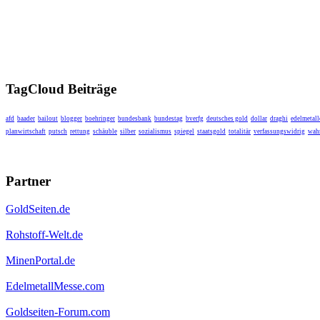
TagCloud Beiträge
afd
baader
bailout
blogger
boehringer
bundesbank
bundestag
bverfg
deutsches gold
dollar
draghi
edelmetall
planwirtschaft
putsch
rettung
schäuble
silber
sozialismus
spiegel
staatsgold
totalitär
verfassungswidrig
wahr
Partner
GoldSeiten.de
Rohstoff-Welt.de
MinenPortal.de
EdelmetallMesse.com
Goldseiten-Forum.com