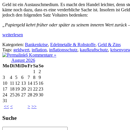
Geld ist ein Austauschmedium. Es macht den Handel leichter, denn st
käme noch dazu, dass es eine verderbliche Sache ist. Insofern ist Ge
jedoch den folgenden Satz Voltaires bedenken:
„Papiergeld kehrt früher oder später zu seinem inneren Wert zurück –
weiterlesen
Kategorien:
Bankenkrise
,
Edelmetalle & Rohstoffe
,
Geld & Zins
Tags:
geldwert
,
inflation
,
inflationsschutz
,
kaufkraftschutz
,
krisenvors
6 Kommentare »
August 2026
Mo
Di
Mi
Do
Fr
Sa
So
1
2
3
4
5
6
7
8
9
10
11
12
13
14
15
16
17
18
19
20
21
22
23
24
25
26
27
28
29
30
31
<<
<
>
>>
Suche