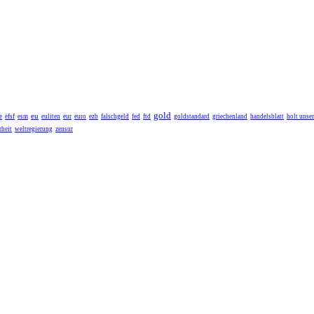
gold
eu
e
efsf
esm
euliten
eur
euro
ezb
falschgeld
fed
ftd
goldstandard
griechenland
handelsblatt
holt unse
heit
weltregierung
zensur