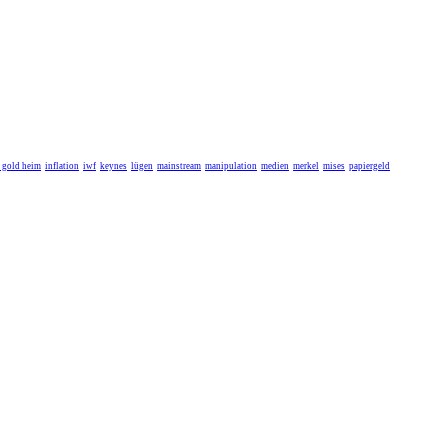
r gold heim
inflation
iwf
keynes
lügen
mainstream
manipulation
medien
merkel
mises
papiergeld