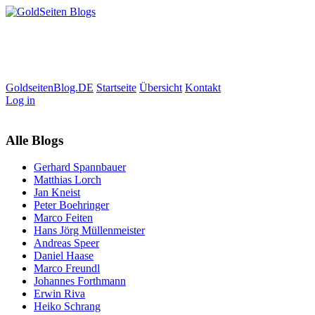
GoldseitenBlog.DE
Startseite
Übersicht
Kontakt
Log in
Alle Blogs
Gerhard Spannbauer
Matthias Lorch
Jan Kneist
Peter Boehringer
Marco Feiten
Hans Jörg Müllenmeister
Andreas Speer
Daniel Haase
Marco Freundl
Johannes Forthmann
Erwin Riva
Heiko Schrang