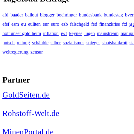
afd
baader
bailout
blogger
boehringer
bundesbank
bundestag
bver
g
eu
efsf
esm
euliten
eur
euro
ezb
falschgeld
fed
finanzkrise
ftd
holt unser gold heim
inflation
iwf
keynes
lügen
mainstream
manipu
putsch
rettung
schäuble
silber
sozialismus
spiegel
staatsbankrott
st
weltregierung
zensur
Partner
GoldSeiten.de
Rohstoff-Welt.de
MinenPortal.de