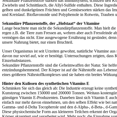
Sekundäre Pflanzenstoffe stärken das Immunsystem, schützen den Körp
Zwiebeln und Schnittlauch, die Allyl-Sulfide enthalten. Diese Ingre
gelben und dunkelgrünen Früchten und Gemüsesorten stärken das Imm
und Kreislauf. Bioflavonoide und Polyphenole in Rotwein, Trauben 
Sekundäre Pflanzenstoffe, der „Hofstaat“ der Vitamine
Lange beachtete man nicht die Sekundärpflanzenstoffe. Man hielt die
regen z.B. die Tiere zum Fressen an, wehren aber auch Fressfeinde ab 
vermögen das nicht. Eine ausgewogene Ernährung ist gesünder, denn 
unsere Nahrung bietet, nur einen Bruchteil.
Unser Organismus ist seit Urzeiten gewohnt, natürliche Vitamine aus 
davon nur soviel auf, wie er benötigt. Untersuchungen zeigten, dass
Einzelsubstanzen.
Sekundäre Pflanzenstoffe sind die Geheimwaffen der Natur. Sie helf
entzündungshemmend. Der Körper ist auf die Nährstoffe aus Lebensmitt
eines größeren Nährstoffkomplexes und sie haben ein breites Wirkun
Hinter den Kulissen des synthetischen Vitamins E
Schminken Sie sich das gleich ab: Die Industrie erzeugt keine synt
Kunstzeug zwischen 150000 und 200000 Tonnen. Weitaus kostengüns
günstigen Vitamin E-Produzenten. Daneben lässt sich Vitamin E auch 
einfach nur mehr davon einnehmen, um den selben Effekt wie bei natü
Gamma- und d-Delta Tocopherole und den d-Alpha-, d-Beta-, d-Gamma
Diese physiochemische Form aus kleineren Teilchen erkennt der Orga
Körper akzeptiert und verarbeitet wird. Mehr noch: die Einnahme von s