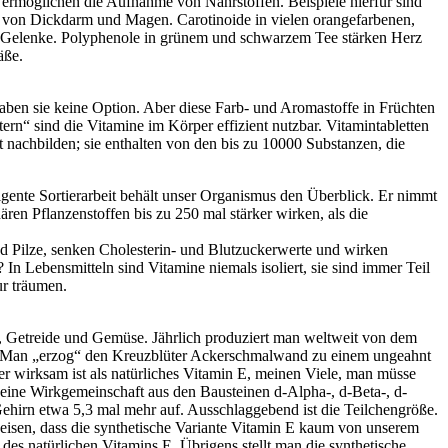
 ermöglichen die Aufnahme von Nährstoffen. Beispiele hierfür sind
it von Dickdarm und Magen. Carotinoide in vielen orangefarbenen,
r Gelenke. Polyphenole in grünem und schwarzem Tee stärken Herz
äße.
haben sie keine Option. Aber diese Farb- und Aromastoffe in Früchten
ern“ sind die Vitamine im Körper effizient nutzbar. Vitamintabletten
nachbilden; sie enthalten von den bis zu 10000 Substanzen, die
ligente Sortierarbeit behält unser Organismus den Überblick. Er nimmt
en Pflanzenstoffen bis zu 250 mal stärker wirken, als die
d Pilze, senken Cholesterin- und Blutzuckerwerte und wirken
n Lebensmitteln sind Vitamine niemals isoliert, sie sind immer Teil
ur träumen.
t, Getreide und Gemüse. Jährlich produziert man weltweit von dem
. Man „erzog“ den Kreuzblüter Ackerschmalwand zu einem ungeahnt
r wirksam ist als natürliches Vitamin E, meinen Viele, man müsse
 eine Wirkgemeinschaft aus den Bausteinen d-Alpha-, d-Beta-, d-
hirn etwa 5,3 mal mehr auf. Ausschlaggebend ist die Teilchengröße.
eisen, dass die synthetische Variante Vitamin E kaum von unserem
des natürlichen Vitamins E. Übrigens stellt man die synthetische