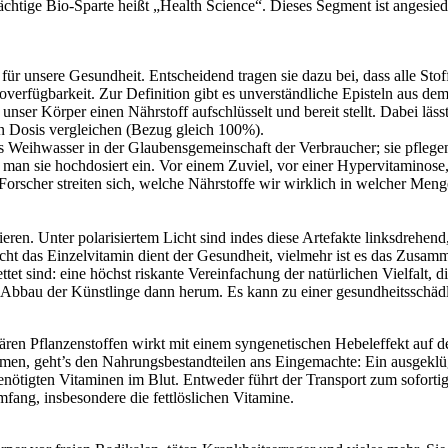
trächtige Bio-Sparte heißt „Health Science“. Dieses Segment ist anges
für unsere Gesundheit. Entscheidend tragen sie dazu bei, dass alle S
verfügbarkeit. Zur Definition gibt es unverständliche Episteln aus dem
ser Körper einen Nährstoff aufschlüsselt und bereit stellt. Dabei läss
ßen Dosis vergleichen (Bezug gleich 100%).
das Weihwasser in der Glaubensgemeinschaft der Verbraucher; sie pfle
 man sie hochdosiert ein. Vor einem Zuviel, vor einer Hypervitaminose
 Forscher streiten sich, welche Nährstoffe wir wirklich in welcher Men
ren. Unter polarisiertem Licht sind indes diese Artefakte linksdrehend,
cht das Einzelvitamin dient der Gesundheit, vielmehr ist es das Zusam
ettet sind: eine höchst riskante Vereinfachung der natürlichen Vielfalt,
dem Abbau der Künstlinge dann herum. Es kann zu einer gesundheitssc
dären Pflanzenstoffen wirkt mit einem syngenetischen Hebeleffekt auf
, geht’s den Nahrungsbestandteilen ans Eingemachte: Ein ausgeklüge
benötigten Vitaminen im Blut. Entweder führt der Transport zum soforti
fang, insbesondere die fettlöslichen Vitamine.