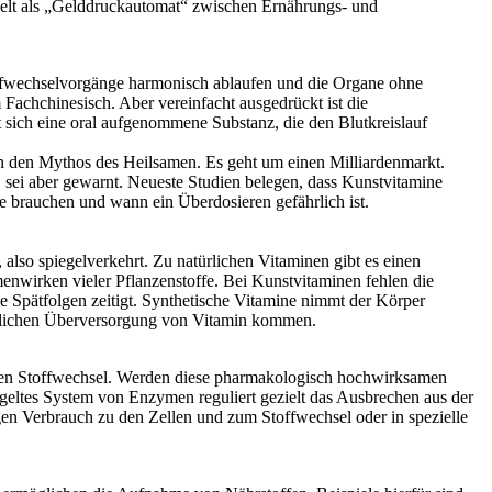
iedelt als „Gelddruckautomat“ zwischen Ernährungs- und
toffwechselvorgänge harmonisch ablaufen und die Organe ohne
 Fachchinesisch. Aber vereinfacht ausgedrückt ist die
t sich eine oral aufgenommene Substanz, die den Blutkreislauf
gen den Mythos des Heilsamen. Es geht um einen Milliardenmarkt.
, sei aber gewarnt. Neueste Studien belegen, dass Kunstvitamine
ge brauchen und wann ein Überdosieren gefährlich ist.
 also spiegelverkehrt. Zu natürlichen Vitaminen gibt es einen
menwirken vieler Pflanzenstoffe. Bei Kunstvitaminen fehlen die
 die Spätfolgen zeitigt. Synthetische Vitamine nimmt der Körper
hädlichen Überversorgung von Vitamin kommen.
 den Stoffwechsel. Werden diese pharmakologisch hochwirksamen
ltes System von Enzymen reguliert gezielt das Ausbrechen aus der
gen Verbrauch zu den Zellen und zum Stoffwechsel oder in spezielle