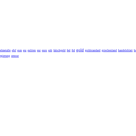
gold
eu
elmetalle
efsf
esm
euliten
eur
euro
ezb
falschgeld
fed
ftd
goldstandard
griechenland
handelsblatt
h
egierung
zensur