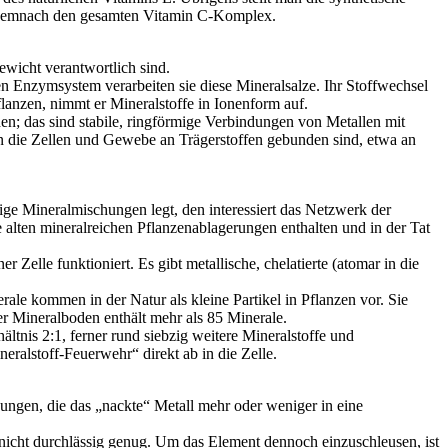
e, demnach den gesamten Vitamin C-Komplex.
wicht verantwortlich sind.
Enzymsystem verarbeiten sie diese Mineralsalze. Ihr Stoffwechsel
lanzen, nimmt er Mineralstoffe in Ionenform auf.
n; das sind stabile, ringförmige Verbindungen von Metallen mit
in die Zellen und Gewebe an Trägerstoffen gebunden sind, etwa an
rtige Mineralmischungen legt, den interessiert das Netzwerk der
 alten mineralreichen Pflanzenablagerungen enthalten und in der Tat
 Zelle funktioniert. Es gibt metallische, chelatierte (atomar in die
ale kommen in der Natur als kleine Partikel in Pflanzen vor. Sie
er Mineralboden enthält mehr als 85 Minerale.
tnis 2:1, ferner rund siebzig weitere Mineralstoffe und
eralstoff-Feuerwehr“ direkt ab in die Zelle.
ndungen, die das „nackte“ Metall mehr oder weniger in eine
nicht durchlässig genug. Um das Element dennoch einzuschleusen, ist