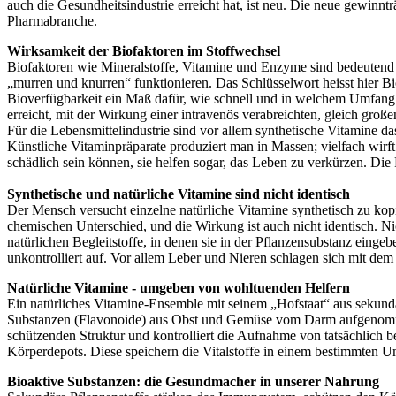
auch die Gesundheitsindustrie erreicht hat, ist neu. Die neue gewinn
Pharmabranche.
Wirksamkeit der Biofaktoren im Stoffwechsel
Biofaktoren wie Mineralstoffe, Vitamine und Enzyme sind bedeutend 
„murren und knurren“ funktionieren. Das Schlüsselwort heisst hier Bio
Bioverfügbarkeit ein Maß dafür, wie schnell und in welchem Umfang un
erreicht, mit der Wirkung einer intravenös verabreichten, gleich gro
Für die Lebensmittelindustrie sind vor allem synthetische Vitamine 
Künstliche Vitaminpräparate produziert man in Massen; vielfach wirft
schädlich sein können, sie helfen sogar, das Leben zu verkürzen. Die
Synthetische und natürliche Vitamine sind nicht identisch
Der Mensch versucht einzelne natürliche Vitamine synthetisch zu kopie
chemischen Unterschied, und die Wirkung ist auch nicht identisch. Ni
natürlichen Begleitstoffe, in denen sie in der Pflanzensubstanz eingeb
unkontrolliert auf. Vor allem Leber und Nieren schlagen sich mit 
Natürliche Vitamine - umgeben von wohltuenden Helfern
Ein natürliches Vitamine-Ensemble mit seinem „Hofstaat“ aus sekun
Substanzen (Flavonoide) aus Obst und Gemüse vom Darm aufgenommen
schützenden Struktur und kontrolliert die Aufnahme von tatsächlich 
Körperdepots. Diese speichern die Vitalstoffe in einem bestimmten Um
Bioaktive Substanzen: die Gesundmacher in unserer Nahrung