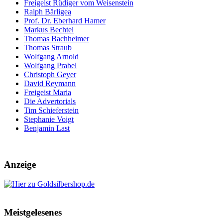
Freigeist Rüdiger vom Weisenstein
Ralph Bärligea
Prof. Dr. Eberhard Hamer
Markus Bechtel
Thomas Bachheimer
Thomas Straub
Wolfgang Arnold
Wolfgang Prabel
Christoph Geyer
David Reymann
Freigeist Maria
Die Advertorials
Tim Schieferstein
Stephanie Voigt
Benjamin Last
Anzeige
Meistgelesenes