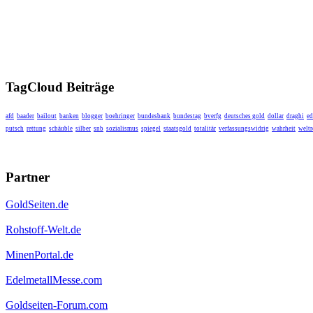
TagCloud Beiträge
afd
baader
bailout
banken
blogger
boehringer
bundesbank
bundestag
bverfg
deutsches gold
dollar
draghi
ed
putsch
rettung
schäuble
silber
snb
sozialismus
spiegel
staatsgold
totalitär
verfassungswidrig
wahrheit
weltr
Partner
GoldSeiten.de
Rohstoff-Welt.de
MinenPortal.de
EdelmetallMesse.com
Goldseiten-Forum.com