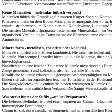
Vitamin C-Variante Ascorbinsäure aus raffiniertem Zucker her. Dag
Reine Mineralien - molekular hübsch verpackt
Mineralien bilden die Grundlage für unseren Körper. Sie sind Kompo
Pflanzen entnehmen dem Boden Mineralien in anorganischer Form. In
wandelt sie chemisch um. Kombiniert mit Kohlehydrate, Lipide und Pr
Die meisten Mineralstoffpräparate bestehen aus Mineralsalzen. Im V
organischen Verbindungen. Darin ist uns die Pflanzenchemie eben übe
Aminosäuren.
Mineralform - metallisch, chelatiert oder kolloidal
Minerale sind stets mit Pflanzen kombiniert. Nie treten sie isoliert 
Minerale. Nur wenige Hersteller bieten kolloidale Minerale, die eine
bioverfügbar sind.
Natürlich kann eine lebende Zelle reine Minerale nicht direkt als Energ
Zange genommen) und kolloidale, also fein verteilte Minerale.
Metallische Minerale erlauben die geringste Aufnahmefähigkeit im Kör
finden sich z.B. im organischen feuchten Tonschiefer in der Rockland
Die Sango-Meereskoralle enthält die beiden wichtigsten Minerale Cal
Spurenelemente in natürlichem Verbund. Die Sango-Meereskoralle ist s
Was steckt hinter der Suffix „-at“ bei Präparaten?
Die Lebensmittelindustrie bietet einen Irrgarten an -Citrate, -Glucon
bioverfügbare Form bringen.
Chrom ist z.B. ein wesentliches Spurenelement im menschlichen Körp