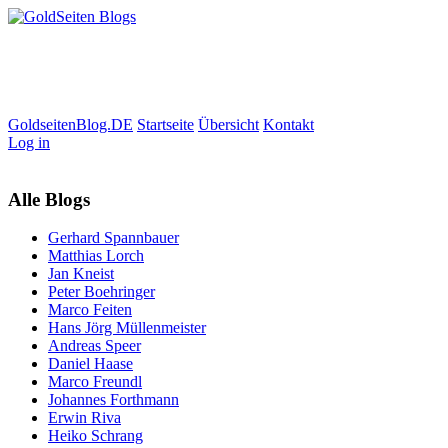
GoldseitenBlog.DE
Startseite
Übersicht
Kontakt
Log in
Alle Blogs
Gerhard Spannbauer
Matthias Lorch
Jan Kneist
Peter Boehringer
Marco Feiten
Hans Jörg Müllenmeister
Andreas Speer
Daniel Haase
Marco Freundl
Johannes Forthmann
Erwin Riva
Heiko Schrang