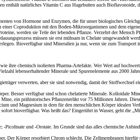
egen enthält natürliches Vitamin C aus Hagebutten auch Bioflavonoid
nenten von Hormone und Enzymen, die für unser biologisches Gleichge
 einer Coproduktion mit den Boden-Mikroorganismen und dem eigenen 
oteine, werden sie Teile der lebenden Pflanze. Verzehrt der Mensch Pf
erdauungsprozess müssen sie erst mühsam in Chelate umgewandelt werde
rlegen. Bioverfügbar sind Mineralien ja nur, wenn sie zum Transport 
auf, wie ihre chemisch isolierten Pharma-Artefakte. Wer Wert auf hochwe
 Vielzahl lebenserhaltender Minerale und Spurenelemente aus 2000 Jahre
ieträger verwerten, aber sie sind notwendig, damit der Stoffwechsel einer
per. Besser verfügbar sind schon chelatierte Minerale. Kolloidale Miner
 Mine, ein prähistorisches Pflanzenrelikt vor 75 Millionen Jahren. Dies
cium und Magnesium in dem für den menschlichen Körper idealen Verhäl
ofort bioverfügbar. Was heißt das? Eingerührt in Wasser, geht die „Min
ate; -Picolinate und -Orotate. Im Grunde sind das alles chemische Anbi
er. Der Körper resorbiert Chrom schlecht. Die Zellmembranen hierfür 