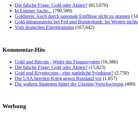
Die falsche Frage: Gold oder Aktien?
(813,076)
In Eigener Sache...
(790,589)
Goldpreis: Auch durch saisonale Einflüsse nicht zu stoppen
(34
Gold-Intransparenz bei Fed und Bundesbank: Im Westen nicht
Vom deutschen Energieunsinn
(167,642)
Kommentar-Hits
Gold und Bitcoin - Wider das Finanzsystem
(16,386)
Die falsche Frage: Gold oder Aktien?
(15,823)
Gold und Kryptocoins - eine natürliche Symbiose?
(2,750)
Die USA bereiten Krieg gegen Russland vor
(1,857)
Die wahren Strategen hinter der Ukraine-Verschwörung
(409)
Werbung