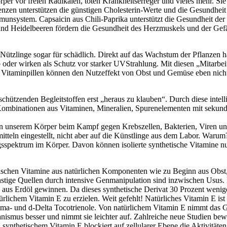
er vor freien Radikalen, töten Krankheitserreger und vieles mehr. Sie
dienzen unterstützen die günstigen Cholesterin-Werte und die Gesundhe
unsystem. Capsaicin aus Chili-Paprika unterstützt die Gesundheit de
und Heidelbeeren fördern die Gesundheit des Herzmuskels und der Gef
 Nützlinge sogar für schädlich. Direkt auf das Wachstum der Pflanzen 
oder wirken als Schutz vor starker UV­Strahlung. Mit diesen „Mitarbeit
Vitaminpillen können den Nutzeffekt von Obst und Gemüse eben nicht 
schützenden Begleitstoffen erst „heraus zu klauben“. Durch diese intel
 Kombinationen aus Vitaminen, Mineralien, Spurenelementen mit sekundär
en unserem Körper beim Kampf gegen Krebszellen, Bakterien, Viren un
eln eingestellt, nicht aber auf die Künstlinge aus dem Labor. Warum? I
gsspektrum im Körper. Davon können isolierte synthetische Vitamine n
hetischen Vitamine aus natürlichen Komponenten wie zu Beginn aus Obs
tige Quellen durch intensive Genmanipulation sind inzwischen Usus
aus Erdöl gewinnen. Da dieses synthetische Derivat 30 Prozent wenige
rlichem Vitamin E zu erzielen. Weit gefehlt! Natürliches Vitamin E ist
- und d-Delta Tocotrienole. Von natürlichem Vitamin E nimmt das Ge
nismus besser und nimmt sie leichter auf. Zahlreiche neue Studien bew
ynthetischem Vitamin E blockiert auf zellularer Ebene die Aktivitäten 