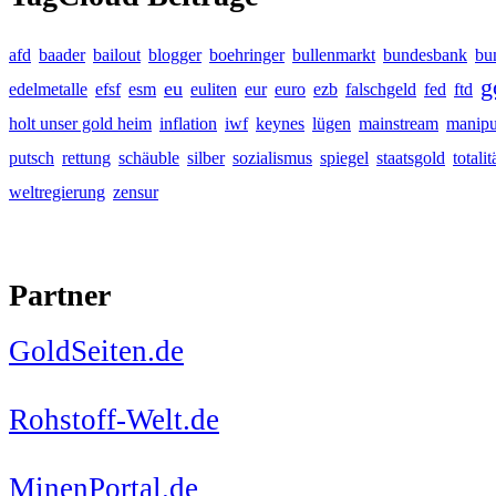
afd
baader
bailout
blogger
boehringer
bullenmarkt
bundesbank
bu
g
eu
edelmetalle
efsf
esm
euliten
eur
euro
ezb
falschgeld
fed
ftd
holt unser gold heim
inflation
iwf
keynes
lügen
mainstream
manipu
putsch
rettung
schäuble
silber
sozialismus
spiegel
staatsgold
totalit
weltregierung
zensur
Partner
GoldSeiten.de
Rohstoff-Welt.de
MinenPortal.de