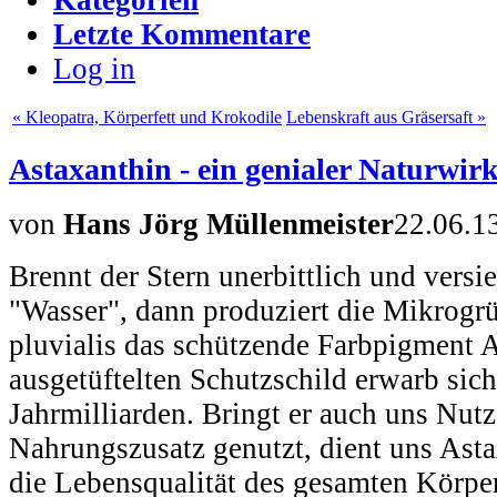
Letzte Kommentare
Log in
« Kleopatra, Körperfett und Krokodile
Lebenskraft aus Gräsersaft »
Astaxanthin - ein genialer Naturwirk
von
Hans Jörg Müllenmeister
22.06.1
Brennt der Stern unerbittlich und vers
"Wasser", dann produziert die Mikrog
pluvialis das schützende Farbpigment 
ausgetüftelten Schutzschild erwarb sic
Jahrmilliarden. Bringt er auch uns Nutz
Nahrungszusatz genutzt, dient uns Asta
die Lebensqualität des gesamten Körper