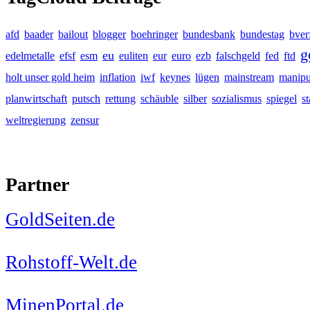
afd
baader
bailout
blogger
boehringer
bundesbank
bundestag
bver
g
eu
edelmetalle
efsf
esm
euliten
eur
euro
ezb
falschgeld
fed
ftd
holt unser gold heim
inflation
iwf
keynes
lügen
mainstream
manipu
planwirtschaft
putsch
rettung
schäuble
silber
sozialismus
spiegel
s
weltregierung
zensur
Partner
GoldSeiten.de
Rohstoff-Welt.de
MinenPortal.de