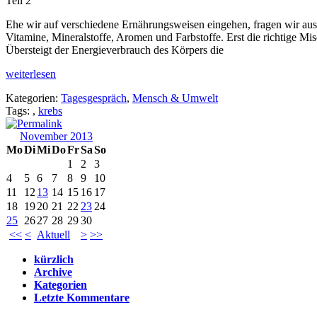
Teil 2
Ehe wir auf verschiedene Ernährungsweisen eingehen, fragen wir aus 
Vitamine, Mineralstoffe, Aromen und Farbstoffe. Erst die richtige M
Übersteigt der Energieverbrauch des Körpers die
weiterlesen
Kategorien:
Tagesgespräch
,
Mensch & Umwelt
Tags:
,
krebs
November 2013
Mo
Di
Mi
Do
Fr
Sa
So
1
2
3
4
5
6
7
8
9
10
11
12
13
14
15
16
17
18
19
20
21
22
23
24
25
26
27
28
29
30
<<
<
Aktuell
>
>>
kürzlich
Archive
Kategorien
Letzte Kommentare