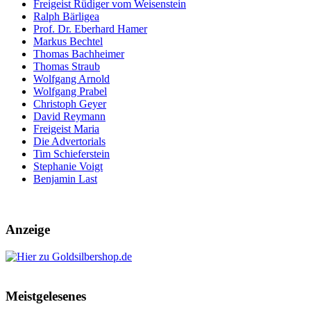
Freigeist Rüdiger vom Weisenstein
Ralph Bärligea
Prof. Dr. Eberhard Hamer
Markus Bechtel
Thomas Bachheimer
Thomas Straub
Wolfgang Arnold
Wolfgang Prabel
Christoph Geyer
David Reymann
Freigeist Maria
Die Advertorials
Tim Schieferstein
Stephanie Voigt
Benjamin Last
Anzeige
Meistgelesenes