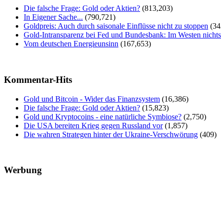
Die falsche Frage: Gold oder Aktien?
(813,203)
In Eigener Sache...
(790,721)
Goldpreis: Auch durch saisonale Einflüsse nicht zu stoppen
(34
Gold-Intransparenz bei Fed und Bundesbank: Im Westen nicht
Vom deutschen Energieunsinn
(167,653)
Kommentar-Hits
Gold und Bitcoin - Wider das Finanzsystem
(16,386)
Die falsche Frage: Gold oder Aktien?
(15,823)
Gold und Kryptocoins - eine natürliche Symbiose?
(2,750)
Die USA bereiten Krieg gegen Russland vor
(1,857)
Die wahren Strategen hinter der Ukraine-Verschwörung
(409)
Werbung