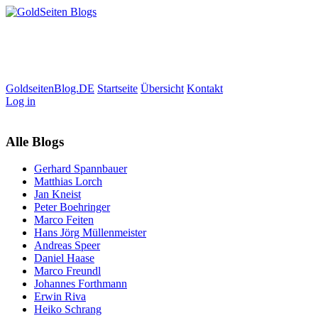
GoldseitenBlog.DE
Startseite
Übersicht
Kontakt
Log in
Alle Blogs
Gerhard Spannbauer
Matthias Lorch
Jan Kneist
Peter Boehringer
Marco Feiten
Hans Jörg Müllenmeister
Andreas Speer
Daniel Haase
Marco Freundl
Johannes Forthmann
Erwin Riva
Heiko Schrang