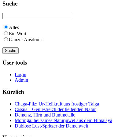
Suche
Alles
Ein Wort
Ganzer Ausdruck
User tools
Login
Admin
Kürzlich
Chaga-Pilz: Ur-Heilkraft aus frostiger Taiga
Cissus – Geniestreich der heilenden Natur
Demenz, Hirn und Buntmetalle
Moringa: heilsames Naturjuwel aus dem Himalaya
Dubiose Lust-Spritzer der Damenwelt