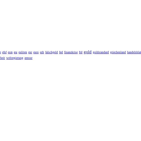
gold
eu
e
efsf
esm
euliten
eur
euro
ezb
falschgeld
fed
finanzkrise
ftd
goldstandard
griechenland
handelsblat
heit
weltregierung
zensur