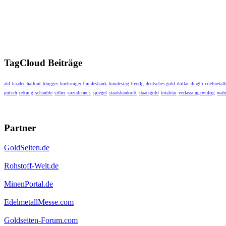
TagCloud Beiträge
afd
baader
bailout
blogger
boehringer
bundesbank
bundestag
bverfg
deutsches gold
dollar
draghi
edelmetall
putsch
rettung
schäuble
silber
sozialismus
spiegel
staatsbankrott
staatsgold
totalitär
verfassungswidrig
wahr
Partner
GoldSeiten.de
Rohstoff-Welt.de
MinenPortal.de
EdelmetallMesse.com
Goldseiten-Forum.com