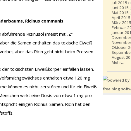
Juli 2015
(1
Juni 2015
Mai 2015
April 2015
nderbaums, Ricinus communis
März 201
Februar 2
Januar 20
as abführende Rizinusöl (meist mit „Z“
Dezember
November
, aber die Samen enthalten das toxische Eiweiß
Oktober 
t vorbei, aber das Ricin geht nicht beim Pressen
Septembe
August 20
Mehr...
s der toxischsten Eiweißkörper einfallen lassen.
Wolfsmilchgewächses enthalten etwa 120 mg
me können es nicht zerstören und für ein Eiweiß
en Menschen wirkt eine Dosis von etwa 1 mg pro
tspricht einigen Ricinus-Samen. Ricin hat den
stoffs.