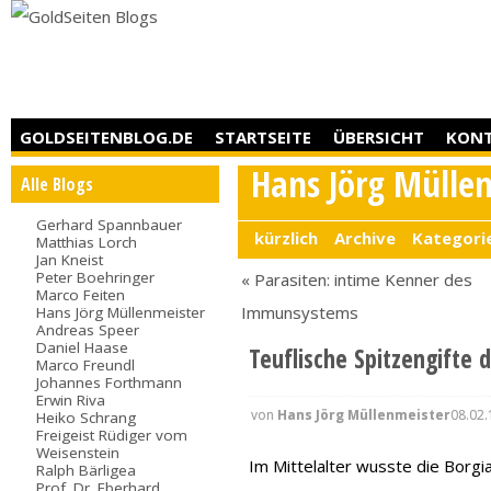
GOLDSEITENBLOG.DE
STARTSEITE
ÜBERSICHT
KON
Hans Jörg Mülle
Alle Blogs
Gerhard Spannbauer
kürzlich
Archive
Kategori
Matthias Lorch
Jan Kneist
Peter Boehringer
« Parasiten: intime Kenner des
Marco Feiten
Immunsystems
Hans Jörg Müllenmeister
Andreas Speer
Daniel Haase
Teuflische Spitzengifte 
Marco Freundl
Johannes Forthmann
Erwin Riva
von
Hans Jörg Müllenmeister
08.02.
Heiko Schrang
Freigeist Rüdiger vom
Weisenstein
Im Mittelalter wusste die Borgi
Ralph Bärligea
Prof. Dr. Eberhard