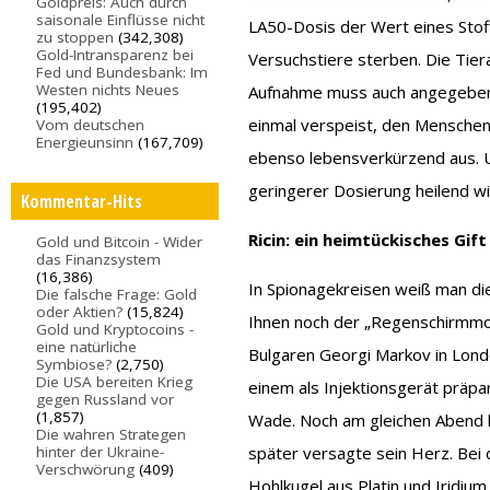
Goldpreis: Auch durch
saisonale Einflüsse nicht
LA50-Dosis der Wert eines Stof
zu stoppen
(342,308)
Gold-Intransparenz bei
Versuchstiere sterben. Die Tiera
Fed und Bundesbank: Im
Westen nichts Neues
Aufnahme muss auch angegeben
(195,402)
einmal verspeist, den Menschen 
Vom deutschen
Energieunsinn
(167,709)
ebenso lebensverkürzend aus. U
geringerer Dosierung heilend wi
Kommentar-Hits
Ricin: ein heimtückisches Gif
Gold und Bitcoin - Wider
das Finanzsystem
(16,386)
In Spionagekreisen weiß man die
Die falsche Frage: Gold
oder Aktien?
(15,824)
Ihnen noch der „Regenschirmmo
Gold und Kryptocoins -
eine natürliche
Bulgaren Georgi Markov in Lond
Symbiose?
(2,750)
Die USA bereiten Krieg
einem als Injektionsgerät präpar
gegen Russland vor
(1,857)
Wade. Noch am gleichen Abend be
Die wahren Strategen
hinter der Ukraine-
später versagte sein Herz. Bei
Verschwörung
(409)
Hohlkugel aus Platin und Iridium