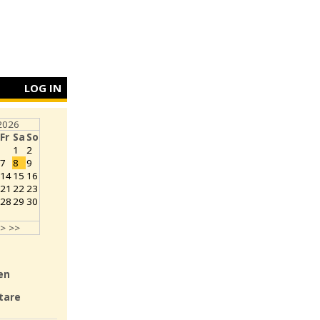
LOG IN
2026
Fr
Sa
So
1
2
7
8
9
14
15
16
21
22
23
28
29
30
>
>>
en
tare