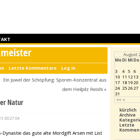
TAKT
nmeister
August 
Mo
Di
Mi
Do
en
Letzte Kommentare
Log in
3
4
5
6
10
11
12
13
Ein Juwel der Schöpfung: Sporen-Konzentrat aus
17
18
19
20
24
25
26
27
dem Heilpilz Reishi »
31
<<
<
der Natur
kürzlich
Archive
15 00:27:04
Kategori
Letzte
Kommen
a-Dynastie das gute alte Mordgift Arsen mit List