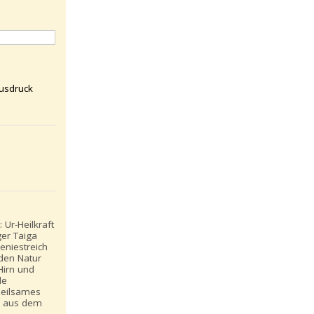
usdruck
 Ur-Heilkraft
ger Taiga
eniestreich
nden Natur
irn und
le
heilsames
l aus dem