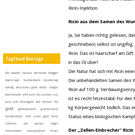
Ricin-Injektion.
Ricin aus dem Samen des Wu
Ja, Sie haben richtig gelesen, d
geschrieben) selbst ist ungiftig
Ricin. Das ist haarscharf am Gif
TagCloud Beiträge
in das Öl über!
Die Natur hat sich mit Ricin eine
afd
baader
bailout
bernanke
blogger
Die unbehandelten Samen des 
boehringer
bundesbank
bundestag
bverfg
deutsches gold
dollar
draghi
Ricin auf 100 g. Verdauungsenzy
eu
edelmetalle
efsf
esm
euliten
eur
ist es recht hitzestabil. Für d
euro
ezb
falschgeld
fed
freiheit
ftd
kg Körpergewicht tödlich. Das en
gold
goldstandard
griechenland
Status eines biologischen Kampf
handelsblatt
holt unser gold heim
inflation
iwf
keynes
lügen
Der „Zellen-Einbrecher“ Ricin
mainstream
manipulation
mises