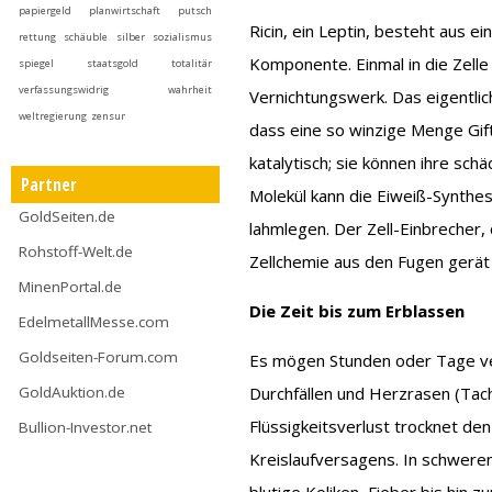
papiergeld
planwirtschaft
putsch
Ricin, ein Leptin, besteht aus ei
rettung
schäuble
silber
sozialismus
Komponente. Einmal in die Zelle
spiegel
staatsgold
totalitär
verfassungswidrig
wahrheit
Vernichtungswerk. Das eigentlic
weltregierung
zensur
dass eine so winzige Menge Gif
katalytisch; sie können ihre schä
Partner
Molekül kann die Eiweiß-Synthes
GoldSeiten.de
lahmlegen. Der Zell-Einbrecher, 
Rohstoff-Welt.de
Zellchemie aus den Fugen gerät
MinenPortal.de
Die Zeit bis zum Erblassen
EdelmetallMesse.com
Goldseiten-Forum.com
Es mögen Stunden oder Tage ve
GoldAuktion.de
Durchfällen und Herzrasen (Tac
Flüssigkeitsverlust trocknet de
Bullion-Investor.net
Kreislaufversagens. In schwere