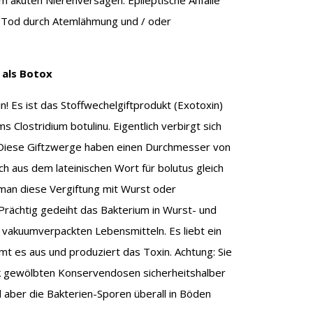
zum akuten Nierenversagen. Epileptische Anfälle
. Tod durch Atemlähmung und / oder
 als Botox
n! Es ist das Stoffwechelgiftprodukt (Exotoxin)
Clostridium botulinu. Eigentlich verbirgt sich
e. Diese Giftzwerge haben einen Durchmesser von
ch aus dem lateinischen Wort für bolutus gleich
 man diese Vergiftung mit Wurst oder
Prächtig gedeiht das Bakterium in Wurst- und
vakuumverpackten Lebensmitteln. Es liebt ein
imt es aus und produziert das Toxin. Achtung: Sie
ck gewölbten Konservendosen sicherheitshalber
d aber die Bakterien-Sporen überall in Böden