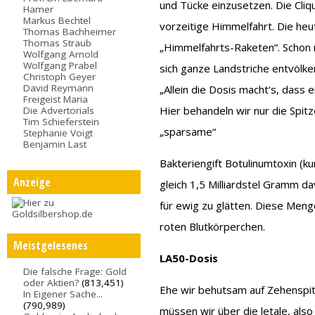
und Tücke einzusetzen. Die Cli
Hamer
Markus Bechtel
vorzeitige Himmelfahrt. Die he
Thomas Bachheimer
Thomas Straub
„Himmelfahrts-Raketen“. Schon
Wolfgang Arnold
Wolfgang Prabel
sich ganze Landstriche entvölker
Christoph Geyer
David Reymann
„Allein die Dosis macht‘s, dass ei
Freigeist Maria
Hier behandeln wir nur die Spitz
Die Advertorials
Tim Schieferstein
„sparsame“
Stephanie Voigt
Benjamin Last
Bakteriengift Botulinumtoxin (
Anzeige
gleich 1,5 Milliardstel Gramm 
für ewig zu glätten. Diese Men
roten Blutkörperchen.
Meistgelesenes
LA50-Dosis
Die falsche Frage: Gold
oder Aktien?
(813,451)
Ehe wir behutsam auf Zehenspitz
In Eigener Sache...
(790,989)
müssen wir über die letale, also