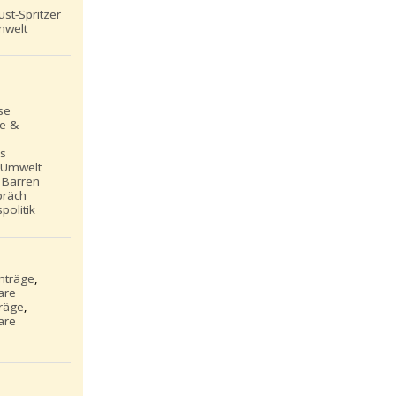
st-Spritzer
nwelt
se
le &
ns
 Umwelt
 Barren
präch
politik
inträge
,
are
träge
,
are