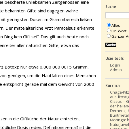
que bescherte unliebsamen Zeitgenossen eine
Suche
ute bekannten Gifte sind dagegen wahre
 mit geringsten Dosen im Grammbereich ließen
Alles
n. Der mittelalterliche Arzt Paracelsus erkannte
Ein Wort
Ganzer A
n Ding kein Gift sei“. Das gilt auch heute noch.
enreiter aller natürlichen Gifte, etwa das
User tools
Login
kurz Botox): Nur etwa 0,000 000 0015 Gramm,
Admin
davon genügen, um die Hautfalten eines Menschen
ge entspricht gerade mal dem Gewicht von 2000
Kürzlich
Chaga-Pilz:
aus frosti
Cissus – G
der heile
Demenz, H
Buntmetal
en in die Giftküche der Natur eintreten,
Moringa: 
Naturjuwe
 tödliche Dosis reden. Definitionsgemäß ist die
Himalaya