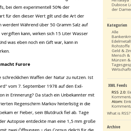
Dubiose Lu
fs, bei dem experimentell 50% der
der Dame
rt für den dieser Wert gilt und die Art der
 werden! Während über 50 Gramm Salz auf
Kategorien
Alle
vergiften kann, wirken sich 15 Liter Wasser
Bankenkri
Edelmetal
nd was eben noch ein Gift war, kann in
Rohstoffe
rken.
Geld & Zi
Mensch &
Münzen &
t macht Furore
Tagesges
Wirtschafts
 schrecklichen Waffen der Natur zu nutzen. Ist
XML Feeds
rd" vom 7. September 1978 auf den Exil-
RSS 2.0:
E
on in Erinnerung? Da stach ein Unbekannter mit
Komment
Atom:
Ein
ierten Regenschirm Markov hinterlistig in die
Komment
kam er Fieber, sein Blutdruck fiel ab. Tage
What is RSS?
 der Autopsie entdeckte man eine 1,5 mm große
Archive
 mit zwei Öffnungen ‒ das Corpus delicti für die