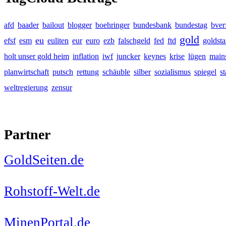
afd
baader
bailout
blogger
boehringer
bundesbank
bundestag
bver
gold
eu
efsf
esm
euliten
eur
euro
ezb
falschgeld
fed
ftd
goldst
holt unser gold heim
inflation
iwf
juncker
keynes
krise
lügen
main
planwirtschaft
putsch
rettung
schäuble
silber
sozialismus
spiegel
s
weltregierung
zensur
Partner
GoldSeiten.de
Rohstoff-Welt.de
MinenPortal.de