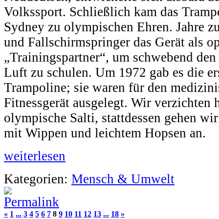
Volkssport. Schließlich kam das Tramp
Sydney zu olympischen Ehren. Jahre z
und Fallschirmspringer das Gerät als o
„Trainingspartner“, um schwebend den 
Luft zu schulen. Um 1972 gab es die er
Trampoline; sie waren für den medizini
Fitnessgerät ausgelegt. Wir verzichten 
olympische Salti, stattdessen gehen wir
mit Wippen und leichtem Hopsen an.
weiterlesen
Kategorien:
Mensch & Umwelt
«
1
...
3
4
5
6
7
8
9
10
11
12
13
...
18
»