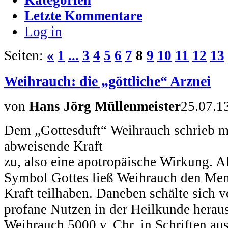
Letzte Kommentare
Log in
Seiten:
«
1
...
3
4
5
6
7
8
9
10
11
12
13
Weihrauch: die „göttliche“ Arznei
von
Hans Jörg Müllenmeister
25.07.1
Dem „Gottesduft“ Weihrauch schrieb ma
abweisende Kraft
zu, also eine apotropäische Wirkung. A
Symbol Gottes ließ Weihrauch den Mens
Kraft teilhaben. Daneben schälte sich 
profane Nutzen in der Heilkunde herau
Weihrauch 5000 v. Chr. in Schriften au