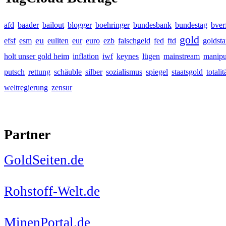
afd
baader
bailout
blogger
boehringer
bundesbank
bundestag
bver
gold
eu
efsf
esm
euliten
eur
euro
ezb
falschgeld
fed
ftd
goldst
holt unser gold heim
inflation
iwf
keynes
lügen
mainstream
manipu
putsch
rettung
schäuble
silber
sozialismus
spiegel
staatsgold
totalit
weltregierung
zensur
Partner
GoldSeiten.de
Rohstoff-Welt.de
MinenPortal.de