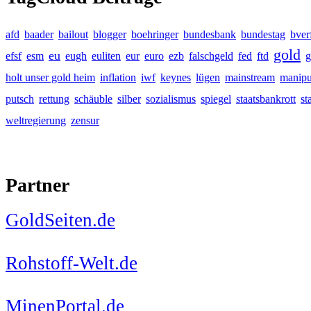
afd
baader
bailout
blogger
boehringer
bundesbank
bundestag
bver
gold
eu
efsf
esm
eugh
euliten
eur
euro
ezb
falschgeld
fed
ftd
g
holt unser gold heim
inflation
iwf
keynes
lügen
mainstream
manipu
putsch
rettung
schäuble
silber
sozialismus
spiegel
staatsbankrott
st
weltregierung
zensur
Partner
GoldSeiten.de
Rohstoff-Welt.de
MinenPortal.de