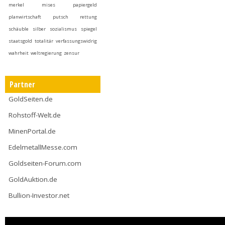
merkel
mises
papiergeld
planwirtschaft
putsch
rettung
schäuble
silber
sozialismus
spiegel
staatsgold
totalitär
verfassungswidrig
wahrheit
weltregierung
zensur
Partner
GoldSeiten.de
Rohstoff-Welt.de
MinenPortal.de
EdelmetallMesse.com
Goldseiten-Forum.com
GoldAuktion.de
Bullion-Investor.net