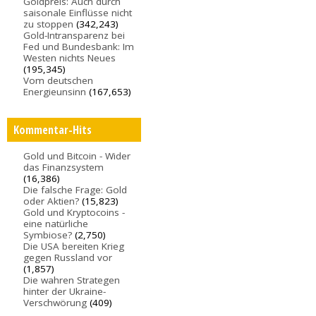
Goldpreis: Auch durch
saisonale Einflüsse nicht
zu stoppen
(342,243)
Gold-Intransparenz bei
Fed und Bundesbank: Im
Westen nichts Neues
(195,345)
Vom deutschen
Energieunsinn
(167,653)
Kommentar-Hits
Gold und Bitcoin - Wider
das Finanzsystem
(16,386)
Die falsche Frage: Gold
oder Aktien?
(15,823)
Gold und Kryptocoins -
eine natürliche
Symbiose?
(2,750)
Die USA bereiten Krieg
gegen Russland vor
(1,857)
Die wahren Strategen
hinter der Ukraine-
Verschwörung
(409)