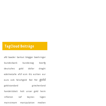
TagCloud Beiträge
afd
baader
bailout
blogger
boehringer
bundesbank
bundestag
bverfg
deutsches gold
dollar
draghi
eu
edelmetalle
efsf
esm
euliten
eur
gold
euro
ezb
falschgeld
fed
ftd
goldstandard
griechenland
handelsblatt
holt unser gold heim
inflation
iwf
keynes
lügen
mainstream
manipulation
medien