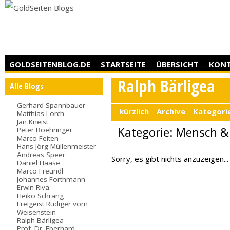
GOLDSEITENBLOG.DE
STARTSEITE
ÜBERSICHT
KON
Ralph Bärligea
Alle Blogs
Gerhard Spannbauer
kürzlich
Archive
Kategori
Matthias Lorch
Jan Kneist
Kategorie: Mensch 
Peter Boehringer
Marco Feiten
Hans Jörg Müllenmeister
Andreas Speer
Sorry, es gibt nichts anzuzeigen...
Daniel Haase
Marco Freundl
Johannes Forthmann
Erwin Riva
Heiko Schrang
Freigeist Rüdiger vom
Weisenstein
Ralph Bärligea
Prof. Dr. Eberhard