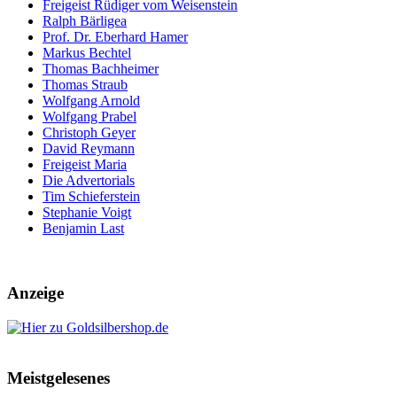
Freigeist Rüdiger vom Weisenstein
Ralph Bärligea
Prof. Dr. Eberhard Hamer
Markus Bechtel
Thomas Bachheimer
Thomas Straub
Wolfgang Arnold
Wolfgang Prabel
Christoph Geyer
David Reymann
Freigeist Maria
Die Advertorials
Tim Schieferstein
Stephanie Voigt
Benjamin Last
Anzeige
Meistgelesenes