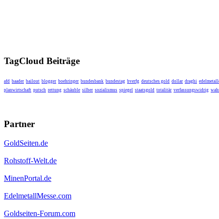
TagCloud Beiträge
afd
baader
bailout
blogger
boehringer
bundesbank
bundestag
bverfg
deutsches gold
dollar
draghi
edelmetall
planwirtschaft
putsch
rettung
schäuble
silber
sozialismus
spiegel
staatsgold
totalitär
verfassungswidrig
wahr
Partner
GoldSeiten.de
Rohstoff-Welt.de
MinenPortal.de
EdelmetallMesse.com
Goldseiten-Forum.com