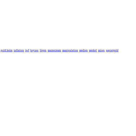
r gold heim
inflation
iwf
keynes
lügen
mainstream
manipulation
medien
merkel
mises
papiergeld