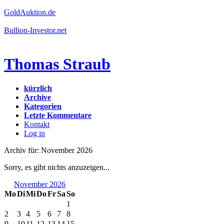
GoldAuktion.de
Bullion-Investor.net
Thomas Straub
kürzlich
Archive
Kategorien
Letzte Kommentare
Kontakt
Log in
Archiv für: November 2026
Sorry, es gibt nichts anzuzeigen...
November 2026
Mo
Di
Mi
Do
Fr
Sa
So
1
2
3
4
5
6
7
8
9
10
11
12
13
14
15