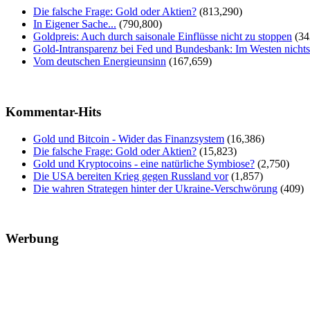
Die falsche Frage: Gold oder Aktien?
(813,290)
In Eigener Sache...
(790,800)
Goldpreis: Auch durch saisonale Einflüsse nicht zu stoppen
(34
Gold-Intransparenz bei Fed und Bundesbank: Im Westen nicht
Vom deutschen Energieunsinn
(167,659)
Kommentar-Hits
Gold und Bitcoin - Wider das Finanzsystem
(16,386)
Die falsche Frage: Gold oder Aktien?
(15,823)
Gold und Kryptocoins - eine natürliche Symbiose?
(2,750)
Die USA bereiten Krieg gegen Russland vor
(1,857)
Die wahren Strategen hinter der Ukraine-Verschwörung
(409)
Werbung