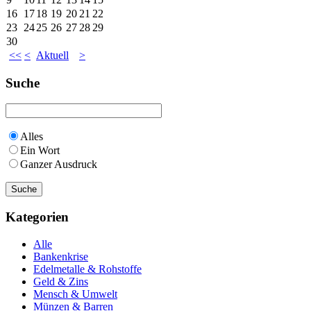
16
17
18
19
20
21
22
23
24
25
26
27
28
29
30
<<
<
Aktuell
>
Suche
Alles
Ein Wort
Ganzer Ausdruck
Kategorien
Alle
Bankenkrise
Edelmetalle & Rohstoffe
Geld & Zins
Mensch & Umwelt
Münzen & Barren