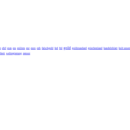
gold
eu
e
efsf
esm
euliten
eur
euro
ezb
falschgeld
fed
ftd
goldstandard
griechenland
handelsblatt
holt unse
heit
weltregierung
zensur