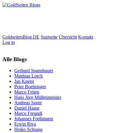
GoldseitenBlog.DE
Startseite
Übersicht
Kontakt
Log in
Alle Blogs
Gerhard Spannbauer
Matthias Lorch
Jan Kneist
Peter Boehringer
Marco Feiten
Hans Jörg Müllenmeister
Andreas Speer
Daniel Haase
Marco Freundl
Johannes Forthmann
Erwin Riva
Heiko Schrang