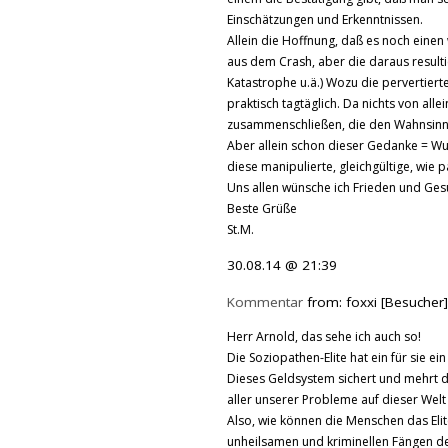
Einschätzungen und Erkenntnissen.
Allein die Hoffnung, daß es noch eine
aus dem Crash, aber die daraus resul
Katastrophe u.ä.) Wozu die pervertierte W
praktisch tagtäglich. Da nichts von al
zusammenschließen, die den Wahnsinn
Aber allein schon dieser Gedanke = Wun
diese manipulierte, gleichgültige, wie p
Uns allen wünsche ich Frieden und Gesun
Beste Grüße
St.M.
30.08.14 @ 21:39
Kommentar
from: foxxi [Besucher
Herr Arnold, das sehe ich auch so!
Die Soziopathen-Elite hat ein für sie 
Dieses Geldsystem sichert und mehrt d
aller unserer Probleme auf dieser Wel
Also, wie können die Menschen das Eli
unheilsamen und kriminellen Fängen de