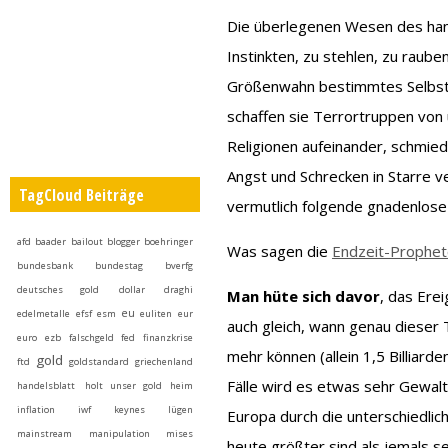
Die überlegenen Wesen des ha
Instinkten, zu stehlen, zu rauben
Größenwahn bestimmtes Selbstbi
schaffen sie Terrortruppen von 
Religionen aufeinander, schmied
Angst und Schrecken in Starre ve
TagCloud Beiträge
vermutlich folgende gnadenlose 
afd
baader
bailout
blogger
boehringer
Was sagen die
Endzeit-Prophe
bundesbank
bundestag
bverfg
deutsches gold
dollar
draghi
Man hüte sich davor
, das Erei
eu
edelmetalle
efsf
esm
euliten
eur
auch gleich, wann genau dieser 
euro
ezb
falschgeld
fed
finanzkrise
mehr können (allein 1,5 Billiard
gold
ftd
goldstandard
griechenland
Fälle wird es etwas sehr Gewalti
handelsblatt
holt unser gold heim
inflation
iwf
keynes
lügen
Europa durch die unterschiedli
mainstream
manipulation
mises
heute größter sind als jemals 