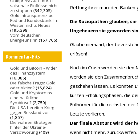
Goldpreis: Auch durch
saisonale Einflüsse nicht
Rettung ihrer maroden Banken 
zu stoppen
(342,305)
Gold-Intransparenz bei
Fed und Bundesbank: Im
Die Soziopathen glauben, sie 
Westen nichts Neues
(195,398)
Ungeheuern sie geworden si
Vom deutschen
Energieunsinn
(167,706)
Glaube niemand, der bevorste
erlösen!
Kommentar-Hits
Noch im Crash werden sie den 
Gold und Bitcoin - Wider
das Finanzsystem
werden sie den Zusammenbruch ve
(16,386)
Die falsche Frage: Gold
geschehen lassen. Es könnten E
oder Aktien?
(15,824)
Gold und Kryptocoins -
kurzen Erholungsphasen, die d
eine natürliche
Symbiose?
(2,750)
Füllhörner für die reichsten de
Die USA bereiten Krieg
gegen Russland vor
Letzte verlieren.
(1,857)
Die wahren Strategen
Der finale Absturz wird der h
hinter der Ukraine-
wenn nicht mehr, zurückwerfen.
Verschwörung
(409)