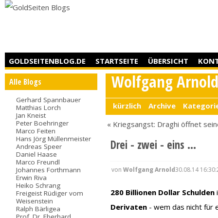
GOLDSEITENBLOG.DE
STARTSEITE
ÜBERSICHT
KON
Wolfgang Arnol
Alle Blogs
Gerhard Spannbauer
kürzlich
Archive
Kategori
Matthias Lorch
Jan Kneist
Peter Boehringer
« Kriegsangst: Draghi öffnet sei
Marco Feiten
Hans Jörg Müllenmeister
Drei - zwei - eins ...
Andreas Speer
Daniel Haase
Marco Freundl
von
Wolfgang Arnold
30.08.14 16:30:
Johannes Forthmann
Erwin Riva
Heiko Schrang
280 Billionen Dollar Schulden
Freigeist Rüdiger vom
Weisenstein
Derivaten
- wem das nicht für 
Ralph Bärligea
Prof. Dr. Eberhard