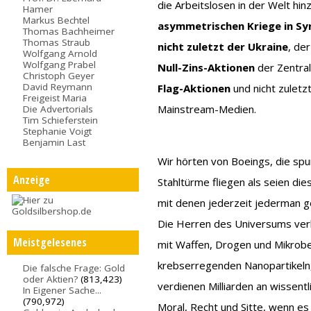
die Arbeitslosen in der Welt hin
Hamer
Markus Bechtel
asymmetrischen Kriege in Syri
Thomas Bachheimer
Thomas Straub
nicht zuletzt der Ukraine
, de
Wolfgang Arnold
Wolfgang Prabel
Null-Zins-Aktionen
der Zentral
Christoph Geyer
David Reymann
Flag-Aktionen
und nicht zuletz
Freigeist Maria
Mainstream-Medien.
Die Advertorials
Tim Schieferstein
Stephanie Voigt
Benjamin Last
Wir hörten von Boeings, die sp
Anzeige
Stahltürme fliegen als seien di
mit denen jederzeit jederman g
Die Herren des Universums ver
Meistgelesenes
mit Waffen, Drogen und Mikrobe
krebserregenden Nanopartikeln,
Die falsche Frage: Gold
oder Aktien?
(813,423)
verdienen Milliarden an wissen
In Eigener Sache...
(790,972)
Moral, Recht und Sitte, wenn es