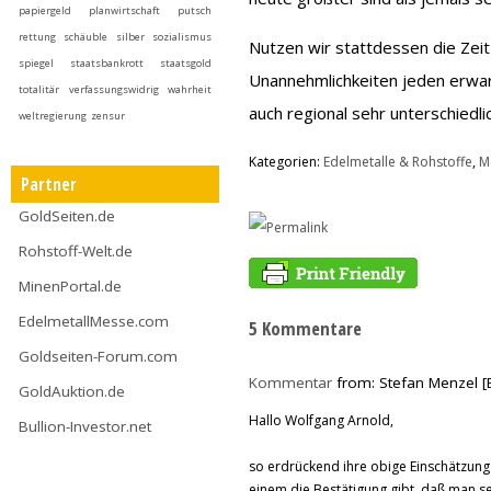
papiergeld
planwirtschaft
putsch
rettung
schäuble
silber
sozialismus
Nutzen wir stattdessen die Zeit
spiegel
staatsbankrott
staatsgold
Unannehmlichkeiten jeden erwa
totalitär
verfassungswidrig
wahrheit
auch regional sehr unterschiedli
weltregierung
zensur
Kategorien:
Edelmetalle & Rohstoffe
,
M
Partner
GoldSeiten.de
Rohstoff-Welt.de
MinenPortal.de
EdelmetallMesse.com
5 Kommentare
Goldseiten-Forum.com
Kommentar
from: Stefan Menzel [
GoldAuktion.de
Hallo Wolfgang Arnold,
Bullion-Investor.net
so erdrückend ihre obige Einschätzung 
einem die Bestätigung gibt, daß man sel