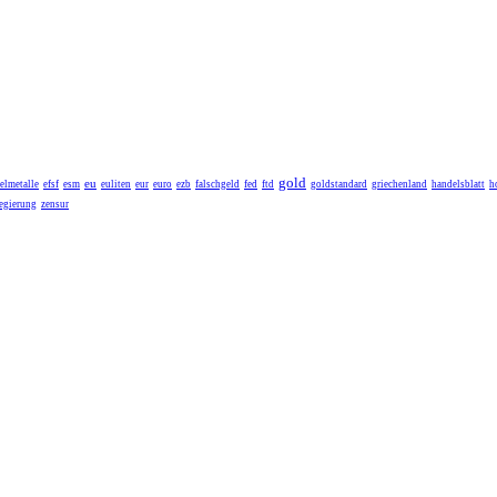
gold
eu
elmetalle
efsf
esm
euliten
eur
euro
ezb
falschgeld
fed
ftd
goldstandard
griechenland
handelsblatt
h
egierung
zensur