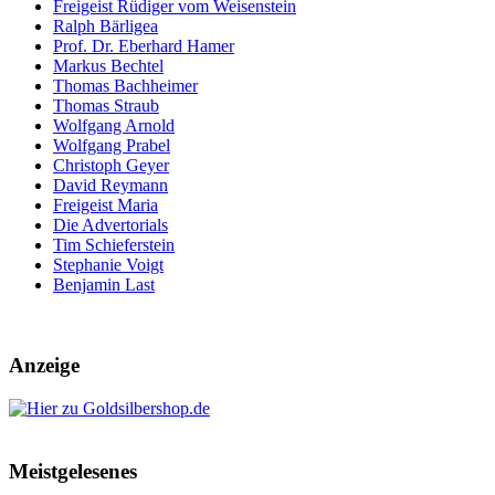
Freigeist Rüdiger vom Weisenstein
Ralph Bärligea
Prof. Dr. Eberhard Hamer
Markus Bechtel
Thomas Bachheimer
Thomas Straub
Wolfgang Arnold
Wolfgang Prabel
Christoph Geyer
David Reymann
Freigeist Maria
Die Advertorials
Tim Schieferstein
Stephanie Voigt
Benjamin Last
Anzeige
Meistgelesenes