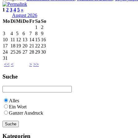
1
2
3
4
5
»
August 2026
Mo
Di
Mi
Do
Fr
Sa
So
1
2
3
4
5
6
7
8
9
10
11
12
13
14
15
16
17
18
19
20
21
22
23
24
25
26
27
28
29
30
31
<<
<
>
>>
Suche
Alles
Ein Wort
Ganzer Ausdruck
Kategorien