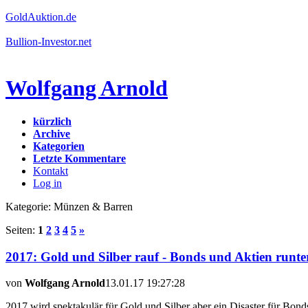
GoldAuktion.de
Bullion-Investor.net
Wolfgang Arnold
kürzlich
Archive
Kategorien
Letzte Kommentare
Kontakt
Log in
Kategorie: Münzen & Barren
Seiten:
1
2
3
4
5
»
2017: Gold und Silber rauf - Bonds und Aktien runte
von
Wolfgang Arnold
13.01.17 19:27:28
2017 wird spektakulär für Gold und Silber aber ein Disaster für B