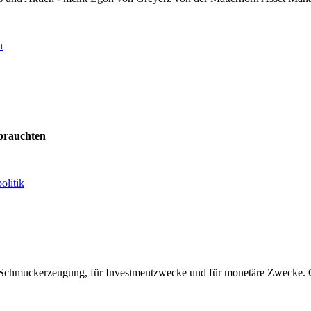
n
 brauchten
olitik
 Schmuckerzeugung, für Investmentzwecke und für monetäre Zwecke. Go