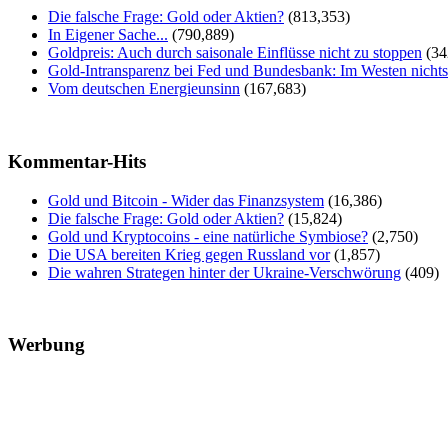
Die falsche Frage: Gold oder Aktien?
(813,353)
In Eigener Sache...
(790,889)
Goldpreis: Auch durch saisonale Einflüsse nicht zu stoppen
(34
Gold-Intransparenz bei Fed und Bundesbank: Im Westen nicht
Vom deutschen Energieunsinn
(167,683)
Kommentar-Hits
Gold und Bitcoin - Wider das Finanzsystem
(16,386)
Die falsche Frage: Gold oder Aktien?
(15,824)
Gold und Kryptocoins - eine natürliche Symbiose?
(2,750)
Die USA bereiten Krieg gegen Russland vor
(1,857)
Die wahren Strategen hinter der Ukraine-Verschwörung
(409)
Werbung