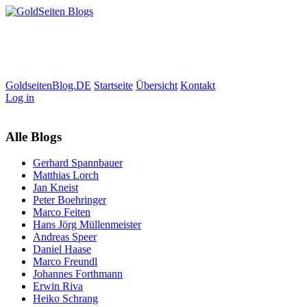
GoldseitenBlog.DE
Startseite
Übersicht
Kontakt
Log in
Alle Blogs
Gerhard Spannbauer
Matthias Lorch
Jan Kneist
Peter Boehringer
Marco Feiten
Hans Jörg Müllenmeister
Andreas Speer
Daniel Haase
Marco Freundl
Johannes Forthmann
Erwin Riva
Heiko Schrang