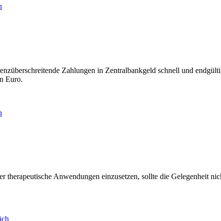
n
renzüberschreitende Zahlungen in Zentralbankgeld schnell und endgü
n Euro.
n
r therapeutische Anwendungen einzusetzen, sollte die Gelegenheit nich
äch