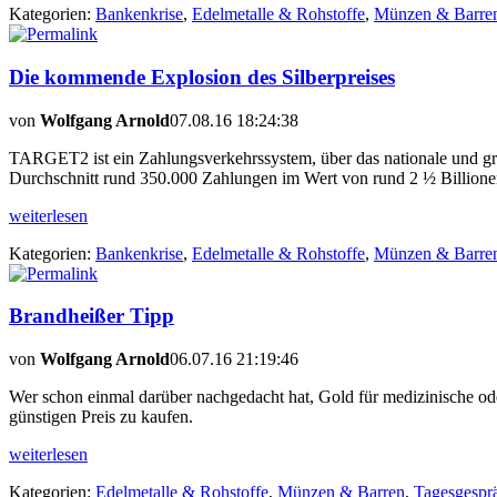
Kategorien:
Bankenkrise
,
Edelmetalle & Rohstoffe
,
Münzen & Barre
Die kommende Explosion des Silberpreises
von
Wolfgang Arnold
07.08.16 18:24:38
TARGET2 ist ein Zahlungsverkehrssystem, über das nationale und g
Durchschnitt rund 350.000 Zahlungen im Wert von rund 2 ½ Billione
weiterlesen
Kategorien:
Bankenkrise
,
Edelmetalle & Rohstoffe
,
Münzen & Barre
Brandheißer Tipp
von
Wolfgang Arnold
06.07.16 21:19:46
Wer schon einmal darüber nachgedacht hat, Gold für medizinische ode
günstigen Preis zu kaufen.
weiterlesen
Kategorien:
Edelmetalle & Rohstoffe
,
Münzen & Barren
,
Tagesgespr