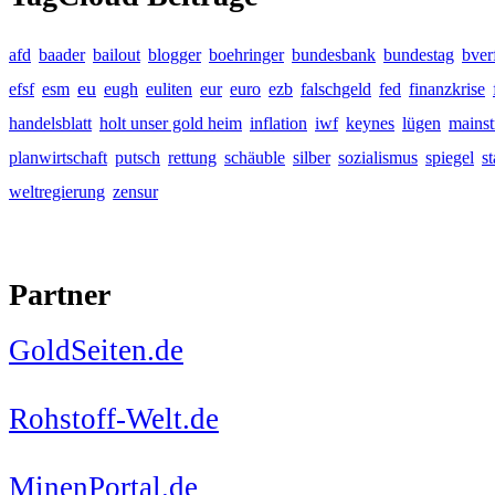
afd
baader
bailout
blogger
boehringer
bundesbank
bundestag
bver
eu
efsf
esm
eugh
euliten
eur
euro
ezb
falschgeld
fed
finanzkrise
handelsblatt
holt unser gold heim
inflation
iwf
keynes
lügen
mains
planwirtschaft
putsch
rettung
schäuble
silber
sozialismus
spiegel
s
weltregierung
zensur
Partner
GoldSeiten.de
Rohstoff-Welt.de
MinenPortal.de