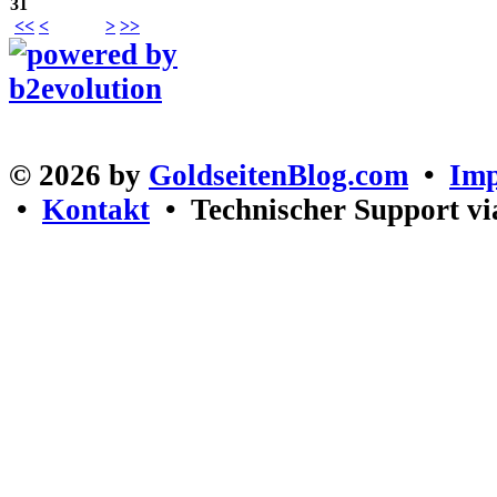
31
<<
<
>
>>
© 2026 by
GoldseitenBlog.com
•
Im
•
Kontakt
• Technischer Support v