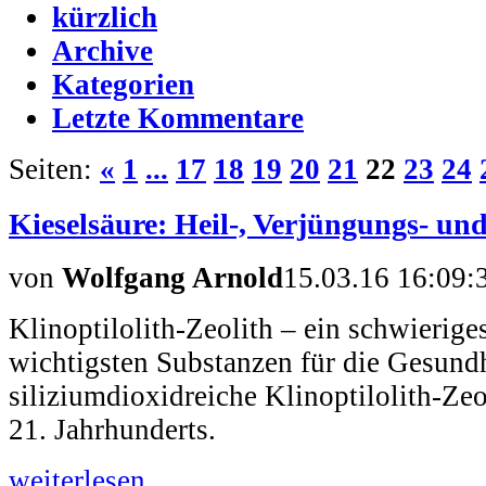
kürzlich
Archive
Kategorien
Letzte Kommentare
Seiten:
«
1
...
17
18
19
20
21
22
23
24
Kieselsäure: Heil-, Verjüngungs- un
von
Wolfgang Arnold
15.03.16 16:09:
Klinoptilolith-Zeolith – ein schwierige
wichtigsten Substanzen für die Gesundhe
siliziumdioxidreiche Klinoptilolith-Zeo
21. Jahrhunderts.
weiterlesen