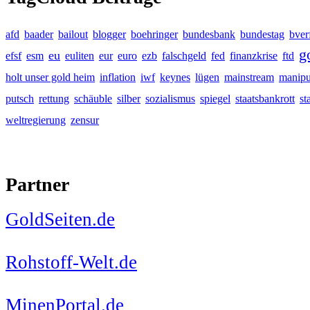
afd
baader
bailout
blogger
boehringer
bundesbank
bundestag
bver
g
eu
efsf
esm
euliten
eur
euro
ezb
falschgeld
fed
finanzkrise
ftd
holt unser gold heim
inflation
iwf
keynes
lügen
mainstream
manipu
putsch
rettung
schäuble
silber
sozialismus
spiegel
staatsbankrott
st
weltregierung
zensur
Partner
GoldSeiten.de
Rohstoff-Welt.de
MinenPortal.de