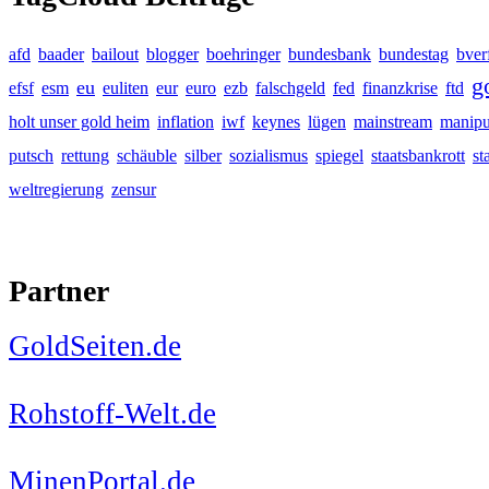
afd
baader
bailout
blogger
boehringer
bundesbank
bundestag
bver
g
eu
efsf
esm
euliten
eur
euro
ezb
falschgeld
fed
finanzkrise
ftd
holt unser gold heim
inflation
iwf
keynes
lügen
mainstream
manipu
putsch
rettung
schäuble
silber
sozialismus
spiegel
staatsbankrott
st
weltregierung
zensur
Partner
GoldSeiten.de
Rohstoff-Welt.de
MinenPortal.de