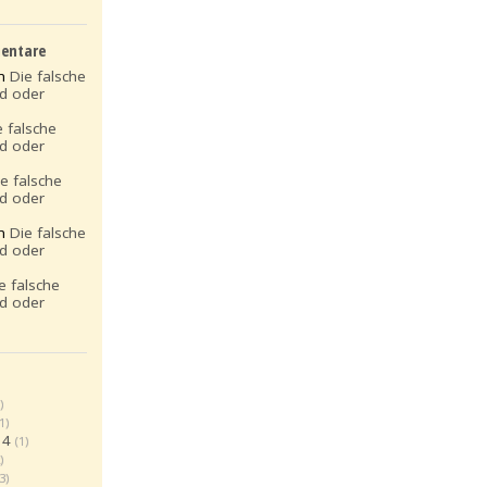
entare
on
Die falsche
ld oder
e falsche
ld oder
ie falsche
ld oder
on
Die falsche
ld oder
e falsche
ld oder
)
(1)
14
(1)
)
(3)