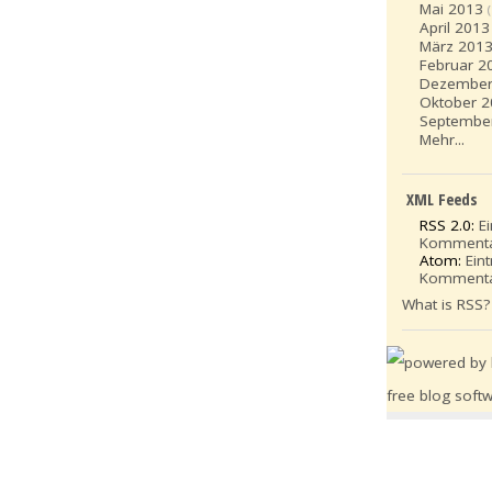
Mai 2013
April 2013
März 201
Februar 2
Dezember
Oktober 
Septembe
Mehr...
XML Feeds
RSS 2.0:
E
Komment
Atom:
Ein
Komment
What is RSS?