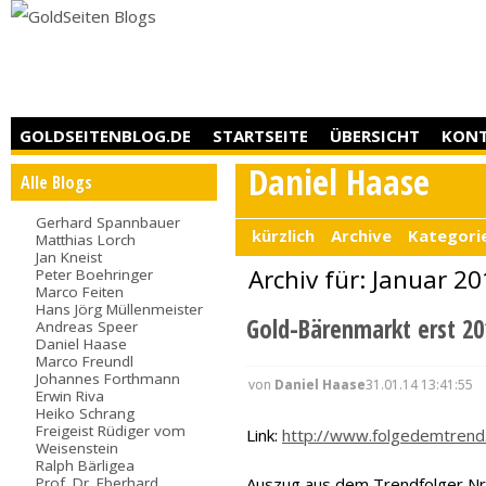
GOLDSEITENBLOG.DE
STARTSEITE
ÜBERSICHT
KON
Daniel Haase
Alle Blogs
Gerhard Spannbauer
kürzlich
Archive
Kategori
Matthias Lorch
Jan Kneist
Archiv für: Januar 2
Peter Boehringer
Marco Feiten
Hans Jörg Müllenmeister
Gold-Bärenmarkt erst 2
Andreas Speer
Daniel Haase
Marco Freundl
Johannes Forthmann
von
Daniel Haase
31.01.14 13:41:55
Erwin Riva
Heiko Schrang
Freigeist Rüdiger vom
Link:
http://www.folgedemtrend
Weisenstein
Ralph Bärligea
Prof. Dr. Eberhard
Auszug aus dem Trendfolger Nr