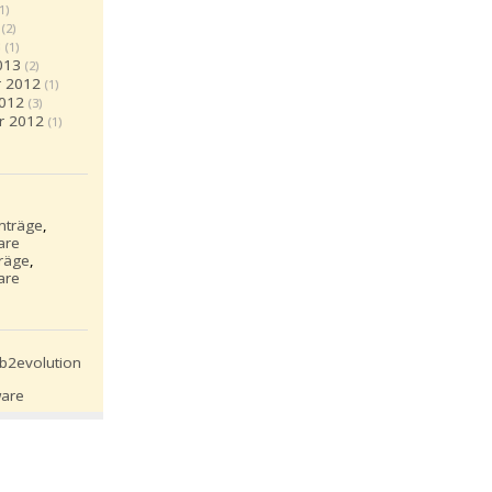
(1)
(2)
3
(1)
013
(2)
 2012
(1)
2012
(3)
r 2012
(1)
inträge
,
are
träge
,
are