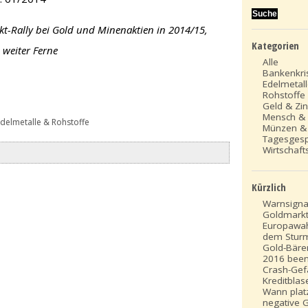
t-Rally bei Gold und Minenaktien in 2014/15,
Kategorien
 weiter Ferne
Alle
Bankenkri
Edelmetal
Rohstoffe
Geld & Zi
Mensch &
delmetalle & Rohstoffe
Münzen &
Tagesges
Wirtschafts
Kürzlich
Warnsign
Goldmark
Europawah
dem Stur
Gold-Bäre
2016 been
Crash-Gef
Kreditblase
Wann platz
negative 