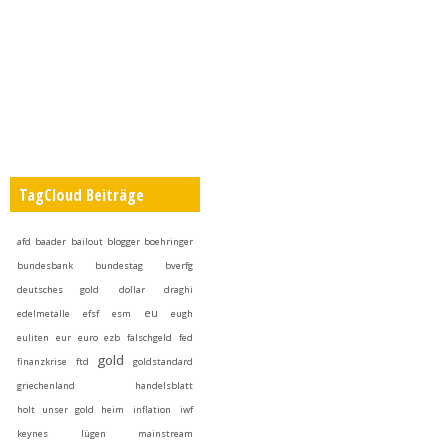
TagCloud Beiträge
afd
baader
bailout
blogger
boehringer
bundesbank
bundestag
bverfg
deutsches gold
dollar
draghi
eu
edelmetalle
efsf
esm
eugh
euliten
eur
euro
ezb
falschgeld
fed
gold
finanzkrise
ftd
goldstandard
griechenland
handelsblatt
holt unser gold heim
inflation
iwf
keynes
lügen
mainstream