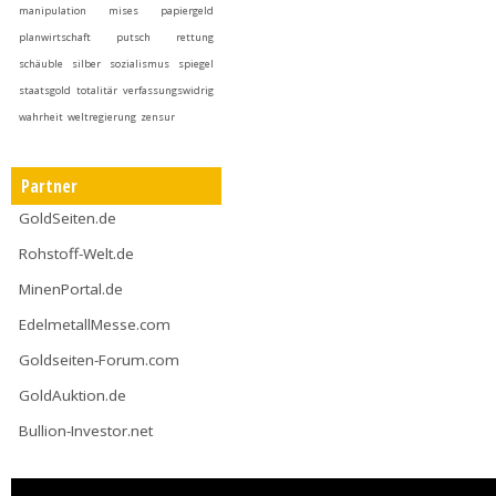
manipulation
mises
papiergeld
planwirtschaft
putsch
rettung
schäuble
silber
sozialismus
spiegel
staatsgold
totalitär
verfassungswidrig
wahrheit
weltregierung
zensur
Partner
GoldSeiten.de
Rohstoff-Welt.de
MinenPortal.de
EdelmetallMesse.com
Goldseiten-Forum.com
GoldAuktion.de
Bullion-Investor.net