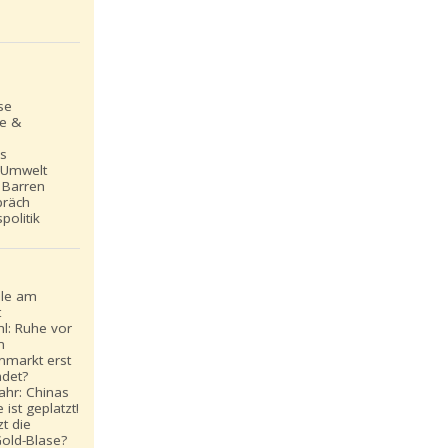
se
le &
ns
 Umwelt
 Barren
präch
politik
ale am
t
l: Ruhe vor
m
nmarkt erst
det?
ahr: Chinas
 ist geplatzt!
t die
Gold-Blase?