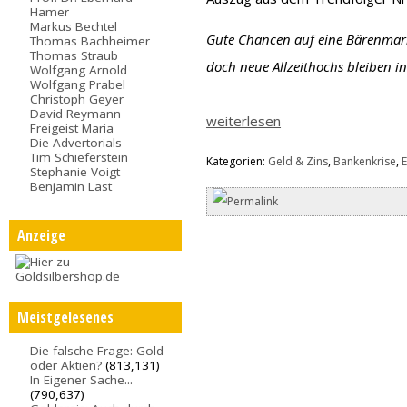
Hamer
Markus Bechtel
Gute Chancen auf eine Bärenmark
Thomas Bachheimer
Thomas Straub
doch neue Allzeithochs bleiben in
Wolfgang Arnold
Wolfgang Prabel
Christoph Geyer
David Reymann
weiterlesen
Freigeist Maria
Die Advertorials
Tim Schieferstein
Kategorien:
Geld & Zins
,
Bankenkrise
,
E
Stephanie Voigt
Benjamin Last
Anzeige
Meistgelesenes
Die falsche Frage: Gold
oder Aktien?
(813,131)
In Eigener Sache...
(790,637)