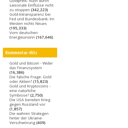
Goldpreis: Auch durch
saisonale Einflüsse nicht
zu stoppen
(342,223)
Gold-Intransparenz bei
Fed und Bundesbank: Im
Westen nichts Neues
(195,333)
Vom deutschen
Energieunsinn
(167,646)
Kommentar-Hits
Gold und Bitcoin - Wider
das Finanzsystem
(16,386)
Die falsche Frage: Gold
oder Aktien?
(15,823)
Gold und Kryptocoins -
eine natürliche
Symbiose?
(2,750)
Die USA bereiten Krieg
gegen Russland vor
(1,857)
Die wahren Strategen
hinter der Ukraine-
Verschwörung
(409)