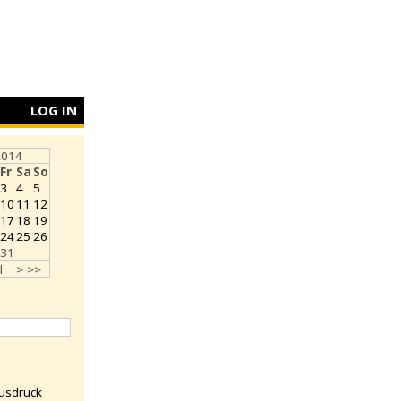
LOG IN
2014
Fr
Sa
So
3
4
5
10
11
12
17
18
19
24
25
26
31
l
>
>>
usdruck