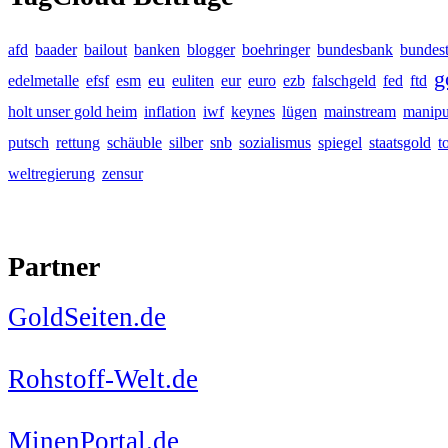
afd
baader
bailout
banken
blogger
boehringer
bundesbank
bundes
g
eu
edelmetalle
efsf
esm
euliten
eur
euro
ezb
falschgeld
fed
ftd
holt unser gold heim
inflation
iwf
keynes
lügen
mainstream
manipu
putsch
rettung
schäuble
silber
snb
sozialismus
spiegel
staatsgold
t
weltregierung
zensur
Partner
GoldSeiten.de
Rohstoff-Welt.de
MinenPortal.de