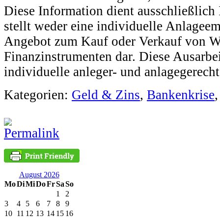
Diese Information dient ausschließlic
stellt weder eine individuelle Anlagee
Angebot zum Kauf oder Verkauf von We
Finanzinstrumenten dar. Diese Ausarbeit
individuelle anleger- und anlagegerech
Kategorien:
Geld & Zins
,
Bankenkrise
August 2026
Mo
Di
Mi
Do
Fr
Sa
So
1
2
3
4
5
6
7
8
9
10
11
12
13
14
15
16