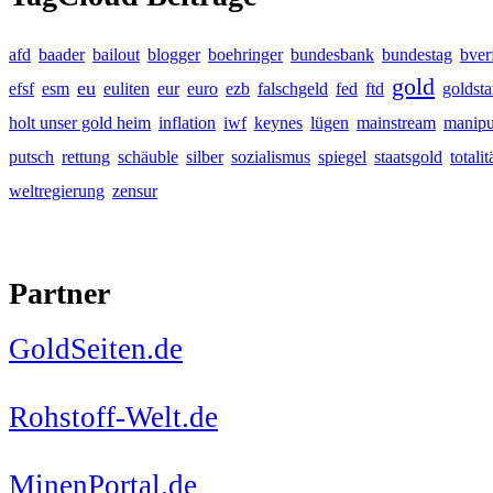
afd
baader
bailout
blogger
boehringer
bundesbank
bundestag
bver
gold
eu
efsf
esm
euliten
eur
euro
ezb
falschgeld
fed
ftd
goldst
holt unser gold heim
inflation
iwf
keynes
lügen
mainstream
manipu
putsch
rettung
schäuble
silber
sozialismus
spiegel
staatsgold
totalit
weltregierung
zensur
Partner
GoldSeiten.de
Rohstoff-Welt.de
MinenPortal.de