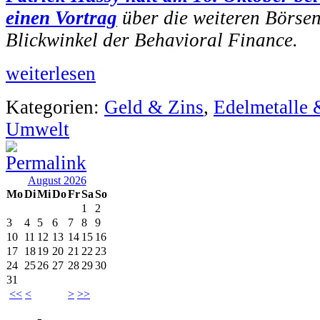
einen Vortrag
über die weiteren Börse
Blickwinkel der Behavioral Finance.
weiterlesen
Kategorien:
Geld & Zins
,
Edelmetalle 
Umwelt
August 2026
Mo
Di
Mi
Do
Fr
Sa
So
1
2
3
4
5
6
7
8
9
10
11
12
13
14
15
16
17
18
19
20
21
22
23
24
25
26
27
28
29
30
31
<<
<
>
>>