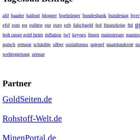
afd
baader
bailout
blogger
boehringer
bundesbank
bundestag
bver
g
eu
efsf
esm
euliten
eur
euro
ezb
falschgeld
fed
finanzkrise
ftd
holt unser gold heim
inflation
iwf
keynes
lügen
mainstream
manipu
putsch
rettung
schäuble
silber
sozialismus
spiegel
staatsbankrott
st
weltregierung
zensur
Partner
GoldSeiten.de
Rohstoff-Welt.de
MinenPortal.de