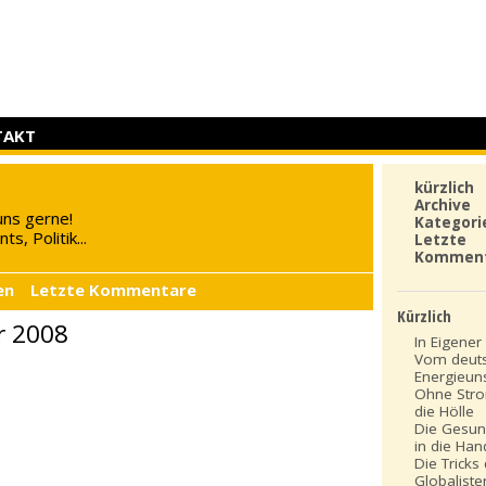
TAKT
kürzlich
Archive
uns gerne!
Kategori
s, Politik...
Letzte
Kommen
en
Letzte Kommentare
Kürzlich
r 2008
In Eigener 
Vom deut
Energieun
Ohne Stro
die Hölle
Die Gesun
in die Ha
Die Tricks
Globaliste