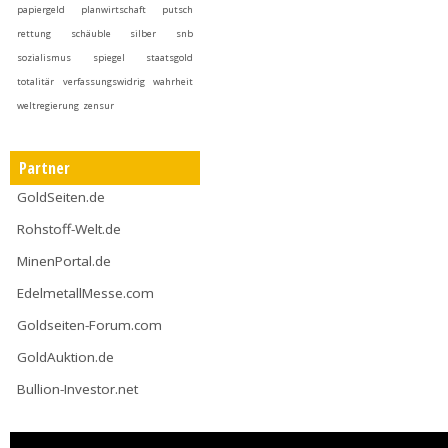
papiergeld
planwirtschaft
putsch
rettung
schäuble
silber
snb
sozialismus
spiegel
staatsgold
totalitär
verfassungswidrig
wahrheit
weltregierung
zensur
Partner
GoldSeiten.de
Rohstoff-Welt.de
MinenPortal.de
EdelmetallMesse.com
Goldseiten-Forum.com
GoldAuktion.de
Bullion-Investor.net