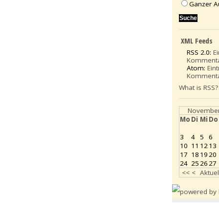
Ganzer A
XML Feeds
RSS 2.0:
E
Komment
Atom:
Ein
Komment
What is RSS?
November
Mo
Di
Mi
Do
3
4
5
6
10
11
12
13
17
18
19
20
24
25
26
27
<<
<
Aktuel