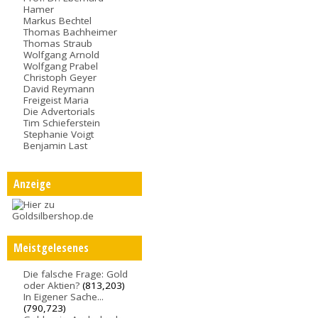
Hamer
Markus Bechtel
Thomas Bachheimer
Thomas Straub
Wolfgang Arnold
Wolfgang Prabel
Christoph Geyer
David Reymann
Freigeist Maria
Die Advertorials
Tim Schieferstein
Stephanie Voigt
Benjamin Last
Anzeige
Meistgelesenes
Die falsche Frage: Gold
oder Aktien?
(813,203)
In Eigener Sache...
(790,723)