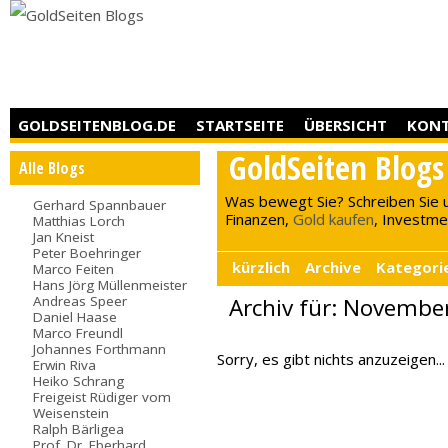
GOLDSEITENBLOG.DE
STARTSEITE
ÜBERSICHT
KON
GoldSeiten Blogs
Alle Blogs
Was bewegt Sie? Schreiben Sie 
Gerhard Spannbauer
Finanzen,
Gold kaufen
, Investment
Matthias Lorch
Jan Kneist
Peter Boehringer
kürzlich
Archive
Kategori
Marco Feiten
Hans Jörg Müllenmeister
Andreas Speer
Archiv für: Novembe
Daniel Haase
Marco Freundl
Johannes Forthmann
Sorry, es gibt nichts anzuzeigen...
Erwin Riva
Heiko Schrang
Freigeist Rüdiger vom
Weisenstein
Ralph Bärligea
Prof. Dr. Eberhard