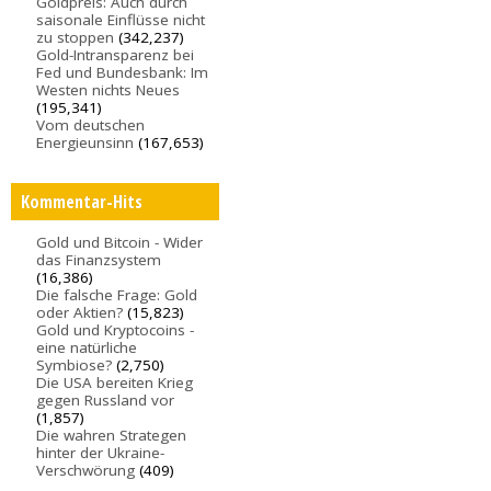
Goldpreis: Auch durch
saisonale Einflüsse nicht
zu stoppen
(342,237)
Gold-Intransparenz bei
Fed und Bundesbank: Im
Westen nichts Neues
(195,341)
Vom deutschen
Energieunsinn
(167,653)
Kommentar-Hits
Gold und Bitcoin - Wider
das Finanzsystem
(16,386)
Die falsche Frage: Gold
oder Aktien?
(15,823)
Gold und Kryptocoins -
eine natürliche
Symbiose?
(2,750)
Die USA bereiten Krieg
gegen Russland vor
(1,857)
Die wahren Strategen
hinter der Ukraine-
Verschwörung
(409)