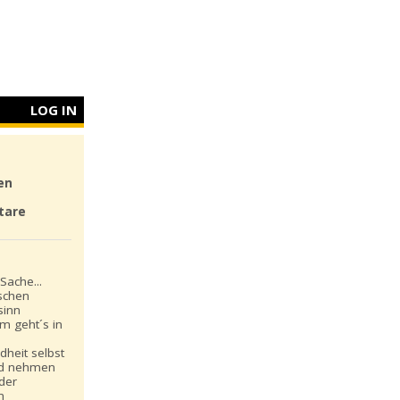
LOG IN
en
tare
Sache...
schen
sinn
m geht´s in
dheit selbst
nd nehmen
 der
n