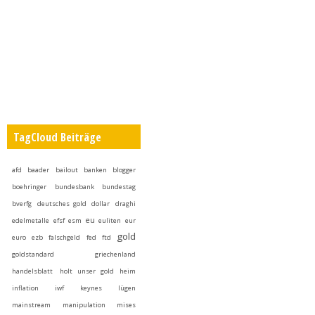
TagCloud Beiträge
afd
baader
bailout
banken
blogger
boehringer
bundesbank
bundestag
bverfg
deutsches gold
dollar
draghi
eu
edelmetalle
efsf
esm
euliten
eur
gold
euro
ezb
falschgeld
fed
ftd
goldstandard
griechenland
handelsblatt
holt unser gold heim
inflation
iwf
keynes
lügen
mainstream
manipulation
mises