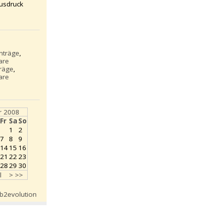
usdruck
inträge
,
are
träge
,
are
 2008
Fr
Sa
So
1
2
7
8
9
14
15
16
21
22
23
28
29
30
l
>
>>