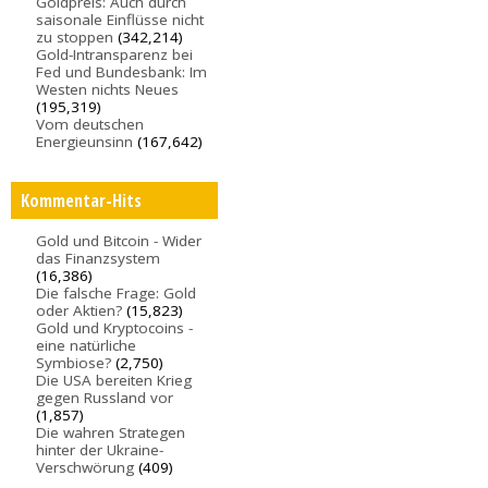
Goldpreis: Auch durch
saisonale Einflüsse nicht
zu stoppen
(342,214)
Gold-Intransparenz bei
Fed und Bundesbank: Im
Westen nichts Neues
(195,319)
Vom deutschen
Energieunsinn
(167,642)
Kommentar-Hits
Gold und Bitcoin - Wider
das Finanzsystem
(16,386)
Die falsche Frage: Gold
oder Aktien?
(15,823)
Gold und Kryptocoins -
eine natürliche
Symbiose?
(2,750)
Die USA bereiten Krieg
gegen Russland vor
(1,857)
Die wahren Strategen
hinter der Ukraine-
Verschwörung
(409)