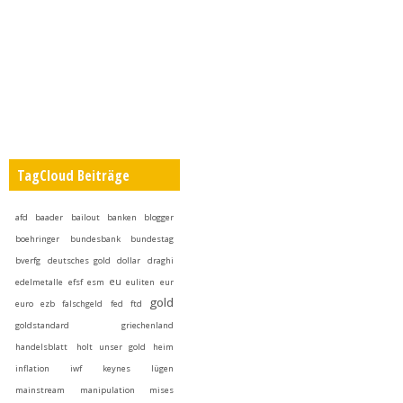
TagCloud Beiträge
afd
baader
bailout
banken
blogger
boehringer
bundesbank
bundestag
bverfg
deutsches gold
dollar
draghi
eu
edelmetalle
efsf
esm
euliten
eur
gold
euro
ezb
falschgeld
fed
ftd
goldstandard
griechenland
handelsblatt
holt unser gold heim
inflation
iwf
keynes
lügen
mainstream
manipulation
mises