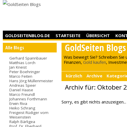
GOLDSEITENBLOG.DE
STARTSEITE
ÜBERSICHT
KON
GoldSeiten Blogs
Alle Blogs
Was bewegt Sie? Schreiben Sie 
Gerhard Spannbauer
Finanzen,
Gold kaufen
, Investment
Matthias Lorch
Jan Kneist
Peter Boehringer
kürzlich
Archive
Kategori
Marco Feiten
Hans Jörg Müllenmeister
Andreas Speer
Archiv für: Oktober 
Daniel Haase
Marco Freundl
Johannes Forthmann
Sorry, es gibt nichts anzuzeigen...
Erwin Riva
Heiko Schrang
Freigeist Rüdiger vom
Weisenstein
Ralph Bärligea
Prof. Dr. Eberhard