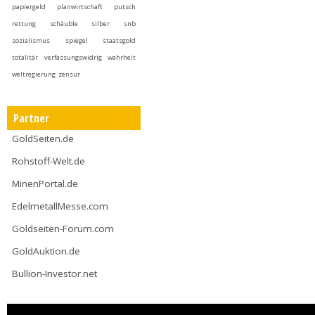
papiergeld
planwirtschaft
putsch
rettung
schäuble
silber
snb
sozialismus
spiegel
staatsgold
totalitär
verfassungswidrig
wahrheit
weltregierung
zensur
Partner
GoldSeiten.de
Rohstoff-Welt.de
MinenPortal.de
EdelmetallMesse.com
Goldseiten-Forum.com
GoldAuktion.de
Bullion-Investor.net