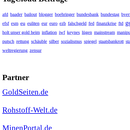
afd
baader
bailout
blogger
boehringer
bundesbank
bundestag
bver
g
eu
efsf
esm
euliten
eur
euro
ezb
falschgeld
fed
finanzkrise
ftd
holt unser gold heim
inflation
iwf
keynes
lügen
mainstream
manipu
putsch
rettung
schäuble
silber
sozialismus
spiegel
staatsbankrott
st
weltregierung
zensur
Partner
GoldSeiten.de
Rohstoff-Welt.de
MinenPortal.de