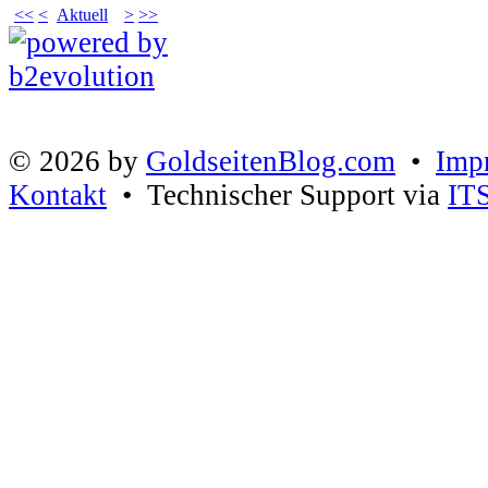
<<
<
Aktuell
>
>>
© 2026 by
GoldseitenBlog.com
•
Imp
Kontakt
• Technischer Support via
IT