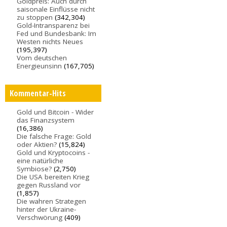
Goldpreis: Auch durch
saisonale Einflüsse nicht
zu stoppen
(342,304)
Gold-Intransparenz bei
Fed und Bundesbank: Im
Westen nichts Neues
(195,397)
Vom deutschen
Energieunsinn
(167,705)
Kommentar-Hits
Gold und Bitcoin - Wider
das Finanzsystem
(16,386)
Die falsche Frage: Gold
oder Aktien?
(15,824)
Gold und Kryptocoins -
eine natürliche
Symbiose?
(2,750)
Die USA bereiten Krieg
gegen Russland vor
(1,857)
Die wahren Strategen
hinter der Ukraine-
Verschwörung
(409)