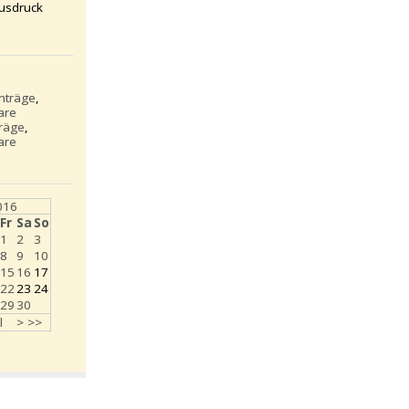
usdruck
inträge
,
are
träge
,
are
2016
Fr
Sa
So
1
2
3
8
9
10
15
16
17
22
23
24
29
30
l
>
>>