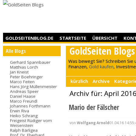
GOLDSEITENBLOG.DE
STARTSEITE
ÜBERSICHT
KON
GoldSeiten Blogs
Alle Blogs
Was bewegt Sie? Schreiben Sie 
Gerhard Spannbauer
Finanzen,
Gold kaufen
, Investment
Matthias Lorch
Jan Kneist
Peter Boehringer
kürzlich
Archive
Kategori
Marco Feiten
Hans Jörg Müllenmeister
Andreas Speer
Archiv für: April 201
Daniel Haase
Marco Freundl
Mario der Fälscher
Johannes Forthmann
Erwin Riva
Heiko Schrang
Freigeist Rüdiger vom
von
Wolfgang Arnold
01.04.16 14:55:
Weisenstein
Ralph Bärligea
Prof. Dr. Eberhard