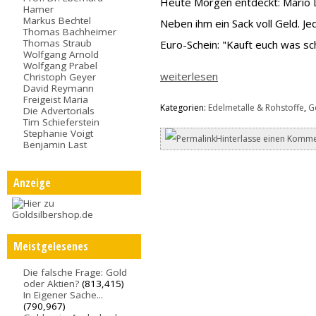
Heute Morgen entdeckt: Mario D
Hamer
Markus Bechtel
Neben ihm ein Sack voll Geld. J
Thomas Bachheimer
Thomas Straub
Euro-Schein: "Kauft euch was sc
Wolfgang Arnold
Wolfgang Prabel
weiterlesen
Christoph Geyer
David Reymann
Freigeist Maria
Kategorien:
Edelmetalle & Rohstoffe
,
G
Die Advertorials
Tim Schieferstein
Stephanie Voigt
Hinterlasse einen Komme
Benjamin Last
Anzeige
Meistgelesenes
Die falsche Frage: Gold
oder Aktien?
(813,415)
In Eigener Sache...
(790,967)