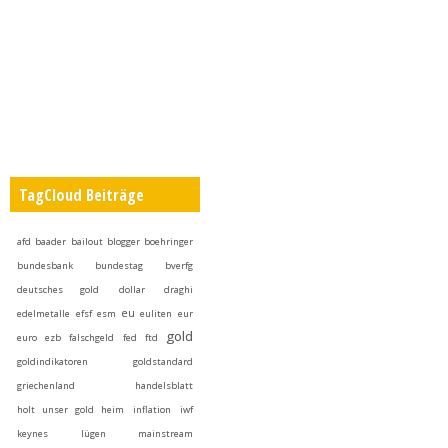
TagCloud Beiträge
afd
baader
bailout
blogger
boehringer
bundesbank
bundestag
bverfg
deutsches gold
dollar
draghi
eu
edelmetalle
efsf
esm
euliten
eur
gold
euro
ezb
falschgeld
fed
ftd
goldindikatoren
goldstandard
griechenland
handelsblatt
holt unser gold heim
inflation
iwf
keynes
lügen
mainstream