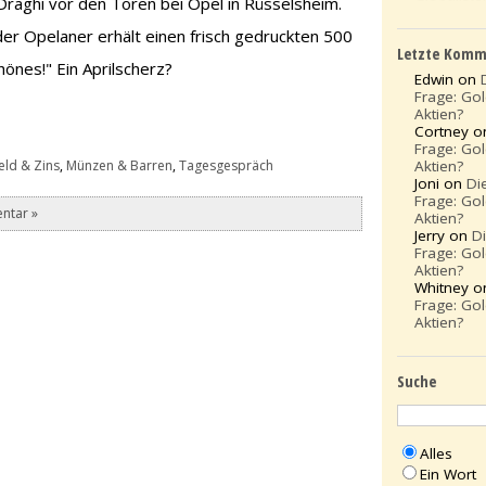
raghi vor den Toren bei Opel in Rüsselsheim.
eder Opelaner erhält einen frisch gedruckten 500
Letzte Komm
hönes!" Ein Aprilscherz?
Edwin on
Frage: Go
Aktien?
Cortney 
Frage: Go
Aktien?
eld & Zins
,
Münzen & Barren
,
Tagesgespräch
Joni on
Di
Frage: Go
ntar »
Aktien?
Jerry on
D
Frage: Go
Aktien?
Whitney 
Frage: Go
Aktien?
Suche
Alles
Ein Wort