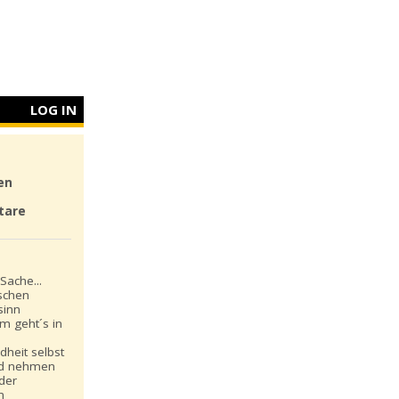
LOG IN
en
tare
Sache...
schen
sinn
m geht´s in
dheit selbst
nd nehmen
 der
n