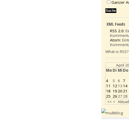
Ganzer A
XML Feeds
RSS 2.0:
E
Komment
Atom:
Ein
Komment
What is RSS?
April 
Mo
Di
Mi
Do
4
5
6
7
11
12
13
14
18
19
20
21
25
26
27
28
<<
<
Aktuel