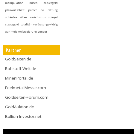
manipulation
mises
papiergeld
planwirtschaft
putsch
qe
rettung
schäuble
silber
sozialismus
spiegel
staatsgold
totalitär
verfassungswidrig
wahrheit
weltregierung
zensur
Partner
GoldSeiten.de
Rohstoff-Welt.de
MinenPortal.de
EdelmetallMesse.com
Goldseiten-Forum.com
GoldAuktion.de
Bullion-Investor.net