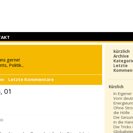
TAKT
kürzlich
Archive
uns gerne!
Kategori
s, Politik...
Letzte
Kommen
en
Letzte Kommentare
Kürzlich
6, 01
In Eigener 
Vom deut
Energieun
Ohne Stro
die Hölle
Die Gesun
48
in die Ha
Die Tricks
Globaliste