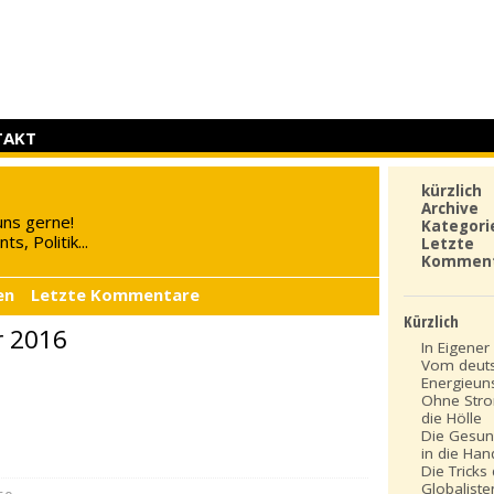
TAKT
kürzlich
Archive
uns gerne!
Kategori
s, Politik...
Letzte
Kommen
en
Letzte Kommentare
Kürzlich
r 2016
In Eigener 
Vom deut
Energieun
Ohne Stro
die Hölle
Die Gesun
in die Ha
Die Tricks
Globaliste