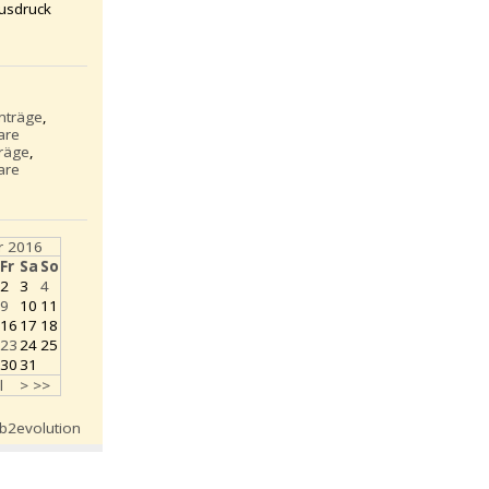
usdruck
inträge
,
are
träge
,
are
 2016
Fr
Sa
So
2
3
4
9
10
11
16
17
18
23
24
25
30
31
l
>
>>