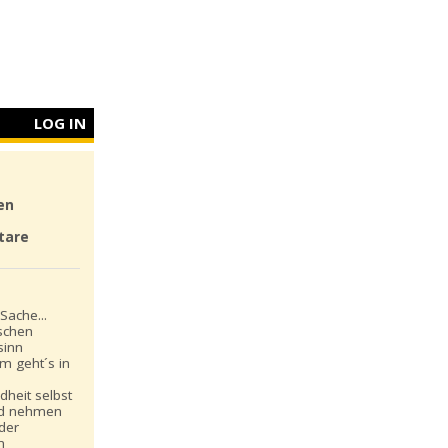
LOG IN
en
tare
Sache...
schen
sinn
m geht´s in
dheit selbst
nd nehmen
 der
n