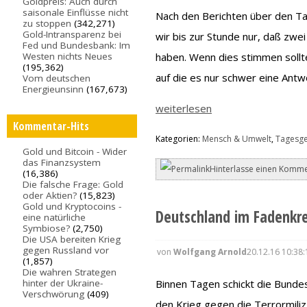
Goldpreis: Auch durch
saisonale Einflüsse nicht
Nach den Berichten über den T
zu stoppen
(342,271)
Gold-Intransparenz bei
wir bis zur Stunde nur, daß zw
Fed und Bundesbank: Im
haben. Wenn dies stimmen sollt
Westen nichts Neues
(195,362)
auf die es nur schwer eine Antwo
Vom deutschen
Energieunsinn
(167,673)
weiterlesen
Kommentar-Hits
Kategorien:
Mensch & Umwelt
,
Tagesg
Gold und Bitcoin - Wider
das Finanzsystem
Hinterlasse einen Komme
(16,386)
Die falsche Frage: Gold
oder Aktien?
(15,823)
Gold und Kryptocoins -
Deutschland im Fadenkr
eine natürliche
Symbiose?
(2,750)
Die USA bereiten Krieg
gegen Russland vor
von
Wolfgang Arnold
20.12.16 10:38:
(1,857)
Die wahren Strategen
hinter der Ukraine-
Binnen Tagen schickt die Bunde
Verschwörung
(409)
den Krieg gegen die Terrormiliz