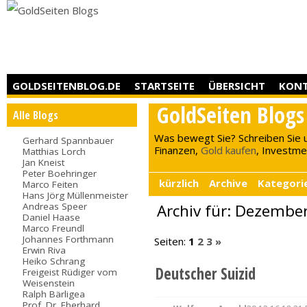
GOLDSEITENBLOG.DE
STARTSEITE
ÜBERSICHT
KON
GoldSeiten Blogs
Alle Blogs
Was bewegt Sie? Schreiben Sie 
Gerhard Spannbauer
Finanzen,
Gold kaufen
, Investment
Matthias Lorch
Jan Kneist
Peter Boehringer
kürzlich
Archive
Kategori
Marco Feiten
Hans Jörg Müllenmeister
Andreas Speer
Archiv für: Dezembe
Daniel Haase
Marco Freundl
Johannes Forthmann
Seiten:
1
2
3
»
Erwin Riva
Heiko Schrang
Deutscher Suizid
Freigeist Rüdiger vom
Weisenstein
Ralph Bärligea
Prof. Dr. Eberhard