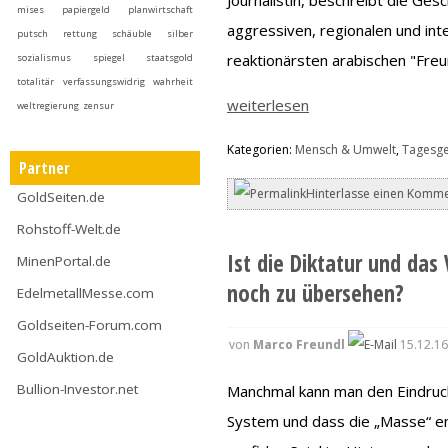
mises
papiergeld
planwirtschaft
aggressiven, regionalen und int
putsch
rettung
schäuble
silber
reaktionärsten arabischen "Fre
sozialismus
spiegel
staatsgold
totalitär
verfassungswidrig
wahrheit
weiterlesen
weltregierung
zensur
Kategorien:
Mensch & Umwelt
,
Tagesg
Partner
Hinterlasse einen Komme
GoldSeiten.de
Rohstoff-Welt.de
Ist die Diktatur und das
MinenPortal.de
noch zu übersehen?
EdelmetallMesse.com
Goldseiten-Forum.com
von
Marco Freundl
15.12.16
GoldAuktion.de
Bullion-Investor.net
Manchmal kann man den Eindruck
System und dass die „Masse“ en