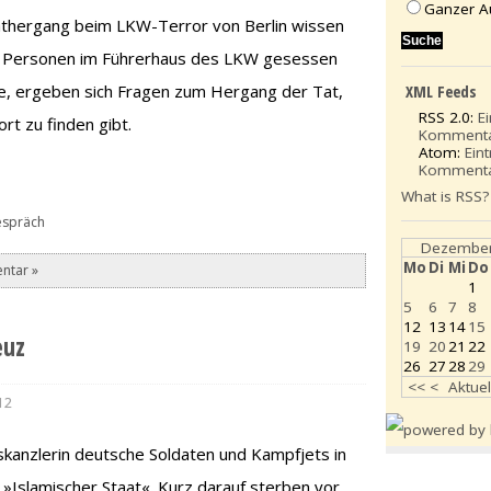
Ganzer A
athergang beim LKW-Terror von Berlin wissen
ei Personen im Führerhaus des LKW gesessen
e, ergeben sich Fragen zum Hergang der Tat,
XML Feeds
RSS 2.0:
E
rt zu finden gibt.
Komment
Atom:
Ein
Komment
What is RSS?
espräch
Dezember
Mo
Di
Mi
Do
ntar »
1
5
6
7
8
12
13
14
15
euz
19
20
21
22
26
27
28
29
<<
<
Aktuel
12
skanzlerin deutsche Soldaten und Kampfjets in
 »Islamischer Staat«. Kurz darauf sterben vor