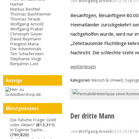
von
Wolfgang Arnold
29.12.16 18:21:
Hamer
Markus Bechtel
Thomas Bachheimer
Besänftigen, Besänftigen! 80.000
Thomas Straub
Wolfgang Arnold
Heimatländer zurückgekehrt sei
Wolfgang Prabel
nachgeholfen wurde, wird nur im
Christoph Geyer
David Reymann
„Zehntausende Flüchtlinge kehre
Freigeist Maria
Die Advertorials
Nachricht. Die schlechte steht ni
Tim Schieferstein
Stephanie Voigt
Benjamin Last
weiterlesen
Anzeige
Kategorien:
Mensch & Umwelt
,
Tagesg
Hinterlasse einen Komme
Meistgelesenes
Der dritte Mann
Die falsche Frage: Gold
oder Aktien?
(813,311)
In Eigener Sache...
von
Wolfgang Arnold
23.12.16 18:19:
(790,820)