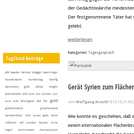
der Gedächtniskirche mindesten
Der festgenommene Täter hat ver
gelebt.
weiterlesen
Kategorien:
Tagesgespräch
TagCloud Beiträge
afd
baader
bailout
blogger
boehringer
bundesbank
bundestag
bverfg
Gerät Syrien zum Fläche
deutsches gold
dollar
draghi
eu
edelmetalle
efsf
esm
euliten
eur
gold
euro
ezb
falschgeld
fed
ftd
von
Wolfgang Arnold
19.12.16 21:50:
goldstandard
griechenland
Wie konnte es geschehen, daß ein
handelsblatt
holt unser gold heim
inflation
iwf
juncker
keynes
krise
einem internationalen Flächenbr
lügen
mainstream
manipulation
Journalistin, beschreibt die Ges