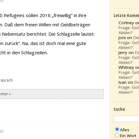
50
Letzte Komm
 Refugees sollen 2016 „freiwillig“ in ihre
Cortney 
n. Daß dem freien Willen mit Geldbeträgen
Frage: Go
Aktien?
 Nebensatz berichtet. Die Schlagzeile lautet:
Joni on
Di
Frage: Go
n zurück“. Na, das ist doch mal eine gute
Aktien?
cht in den Schlagzeilen.
Jerry on
D
Frage: Go
Aktien?
Whitney 
Frage: Go
Aktien?
espräch
Ivan on
Di
Frage: Go
Aktien?
ntar »
Suche
Alles
43
Ein Wort