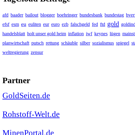
afd
baader
bailout
blogger
boehringer
bundesbank
bundestag
bver
gold
eu
efsf
esm
euliten
eur
euro
ezb
falschgeld
fed
ftd
goldin
handelsblatt
holt unser gold heim
inflation
iwf
keynes
lügen
mains
planwirtschaft
putsch
rettung
schäuble
silber
sozialismus
spiegel
s
weltregierung
zensur
Partner
GoldSeiten.de
Rohstoff-Welt.de
MinenPortal.de