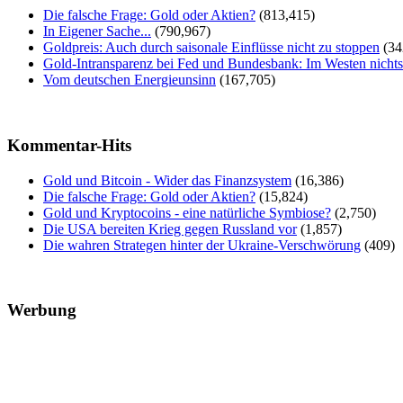
Die falsche Frage: Gold oder Aktien?
(813,415)
In Eigener Sache...
(790,967)
Goldpreis: Auch durch saisonale Einflüsse nicht zu stoppen
(34
Gold-Intransparenz bei Fed und Bundesbank: Im Westen nicht
Vom deutschen Energieunsinn
(167,705)
Kommentar-Hits
Gold und Bitcoin - Wider das Finanzsystem
(16,386)
Die falsche Frage: Gold oder Aktien?
(15,824)
Gold und Kryptocoins - eine natürliche Symbiose?
(2,750)
Die USA bereiten Krieg gegen Russland vor
(1,857)
Die wahren Strategen hinter der Ukraine-Verschwörung
(409)
Werbung