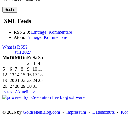
XML Feeds
RSS 2.0:
Einträge
,
Kommentare
Atom:
Einträge
,
Kommentare
What is RSS?
Juli 2027
Mo
Di
Mi
Do
Fr
Sa
So
1
2
3
4
5
6
7
8
9
10
11
12
13
14
15
16
17
18
19
20
21
22
23
24
25
26
27
28
29
30
31
<<
<
Aktuell
>
© 2026 by
GoldseitenBlog.com
•
Impressum
•
Datenschutz
•
Kon