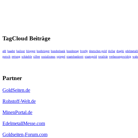
TagCloud Beiträge
afd
baader
bailout
blogger
boehringer
bundesbank
bundestag
bverfg
deutsches gold
dollar
draghi
edelmetall
putsch
rettung
schäuble
silber
sozialismus
spiegel
staatsbankrott
staatsgold
totalitär
verfassungswidrig
wahr
Partner
GoldSeiten.de
Rohstoff-Welt.de
MinenPortal.de
EdelmetallMesse.com
Goldseiten-Forum.com