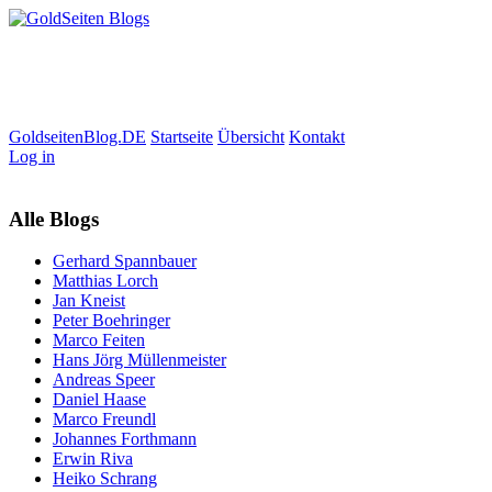
GoldseitenBlog.DE
Startseite
Übersicht
Kontakt
Log in
Alle Blogs
Gerhard Spannbauer
Matthias Lorch
Jan Kneist
Peter Boehringer
Marco Feiten
Hans Jörg Müllenmeister
Andreas Speer
Daniel Haase
Marco Freundl
Johannes Forthmann
Erwin Riva
Heiko Schrang