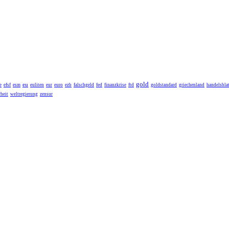
gold
eu
e
efsf
esm
euliten
eur
euro
ezb
falschgeld
fed
finanzkrise
ftd
goldstandard
griechenland
handelsblat
heit
weltregierung
zensur