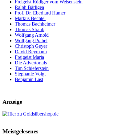
Freigeist Rüdiger vom Weisenstein
Ralph Bärligea
Prof. Dr. Eberhard Hamer
Markus Bechtel
Thomas Bachheimer
Thomas Straub
Wolfgang Arnold
Wolfgang Prabel
Christoph Geyer
David Reymann
Freigeist Maria
Die Advertorials
Tim Schieferstein
Stephanie Voigt
Benjamin Last
Anzeige
Meistgelesenes