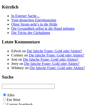
Kürzlich
In Eigener Sache...
Vom deutschen Energieunsinn
Ohne Strom geht´s in die Hölle
Die Gesundheit selbst in die Hand nehmen
Die Tricks der Globalisten
Letzte Kommentare
Edwin on
Die falsche Frage: Gold oder Aktien?
Cortney on
Die falsche Frage: Gold oder Aktien?
Joni on
Die falsche Frage: Gold oder Aktien?
Jerry on
Die falsche Frage: Gold oder Aktien?
Whitney on
Die falsche Frage: Gold oder Aktien?
Suche
Alles
Ein Wort
Ganzer Ausdruck