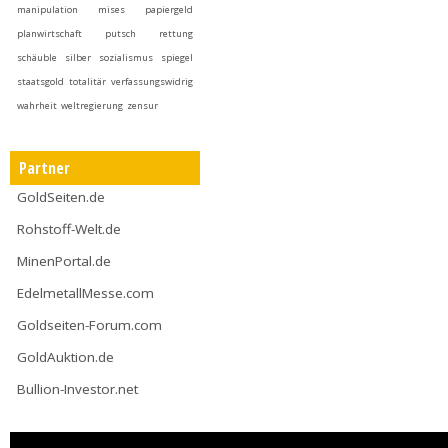
manipulation
mises
papiergeld
planwirtschaft
putsch
rettung
schäuble
silber
sozialismus
spiegel
staatsgold
totalitär
verfassungswidrig
wahrheit
weltregierung
zensur
Partner
GoldSeiten.de
Rohstoff-Welt.de
MinenPortal.de
EdelmetallMesse.com
Goldseiten-Forum.com
GoldAuktion.de
Bullion-Investor.net