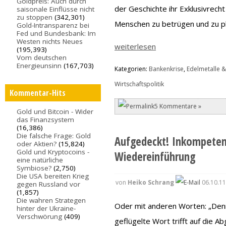
Goldpreis: Auch durch
der Geschichte ihr Exklusivrech
saisonale Einflüsse nicht
zu stoppen
(342,301)
Menschen zu betrügen und zu pl
Gold-Intransparenz bei
Fed und Bundesbank: Im
Westen nichts Neues
weiterlesen
(195,393)
Vom deutschen
Energieunsinn
(167,703)
Kategorien:
Bankenkrise
,
Edelmetalle &
Wirtschaftspolitik
Kommentar-Hits
5 Kommentare »
Gold und Bitcoin - Wider
das Finanzsystem
(16,386)
Die falsche Frage: Gold
Aufgedeckt! Inkompeten
oder Aktien?
(15,824)
Gold und Kryptocoins -
Wiedereinführung
eine natürliche
Symbiose?
(2,750)
Die USA bereiten Krieg
von
Heiko Schrang
06.10.11
gegen Russland vor
(1,857)
Die wahren Strategen
Oder mit anderen Worten: „Denn 
hinter der Ukraine-
Verschwörung
(409)
geflügelte Wort trifft auf die 