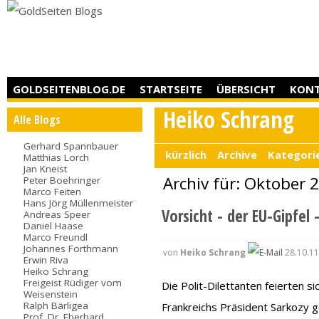
GOLDSEITENBLOG.DE
STARTSEITE
ÜBERSICHT
KON
Heiko Schrang
Alle Blogs
Gerhard Spannbauer
kürzlich
Archive
Kategori
Matthias Lorch
Jan Kneist
Archiv für: Oktober 
Peter Boehringer
Marco Feiten
Hans Jörg Müllenmeister
Vorsicht - der EU-Gipfel 
Andreas Speer
Daniel Haase
Marco Freundl
Johannes Forthmann
von
Heiko Schrang
28.10.11
Erwin Riva
Heiko Schrang
Freigeist Rüdiger vom
Die Polit-Dilettanten feierten 
Weisenstein
Ralph Bärligea
Frankreichs Präsident Sarkozy ge
Prof. Dr. Eberhard