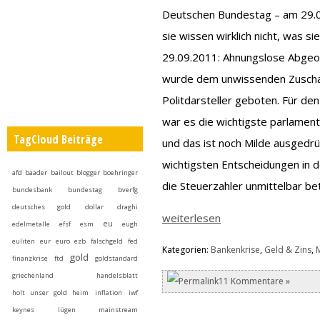
Deutschen Bundestag – am 29.0
sie wissen wirklich nicht, was 
29.09.2011: Ahnungslose Abgeor
wurde dem unwissenden Zuschau
Politdarsteller geboten. Für d
war es die wichtigste parlament
TagCloud Beiträge
und das ist noch Milde ausgedrüc
wichtigsten Entscheidungen in 
afd
baader
bailout
blogger
boehringer
die Steuerzahler unmittelbar be
bundesbank
bundestag
bverfg
deutsches gold
dollar
draghi
weiterlesen
eu
edelmetalle
efsf
esm
eugh
euliten
eur
euro
ezb
falschgeld
fed
Kategorien:
Bankenkrise
,
Geld & Zins
,
gold
finanzkrise
ftd
goldstandard
griechenland
handelsblatt
11 Kommentare »
holt unser gold heim
inflation
iwf
keynes
lügen
mainstream