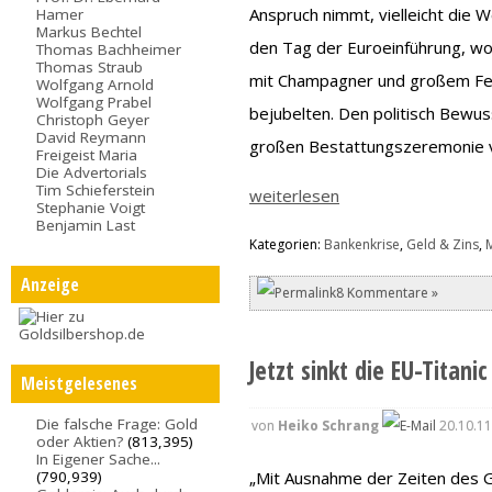
Anspruch nimmt, vielleicht die W
Hamer
Markus Bechtel
den Tag der Euroeinführung, w
Thomas Bachheimer
Thomas Straub
mit Champagner und großem Fe
Wolfgang Arnold
Wolfgang Prabel
bejubelten. Den politisch Bewuss
Christoph Geyer
David Reymann
großen Bestattungszeremonie v
Freigeist Maria
Die Advertorials
Tim Schieferstein
weiterlesen
Stephanie Voigt
Benjamin Last
Kategorien:
Bankenkrise
,
Geld & Zins
,
Anzeige
8 Kommentare »
Jetzt sinkt die EU-Titanic
Meistgelesenes
Die falsche Frage: Gold
von
Heiko Schrang
20.10.11
oder Aktien?
(813,395)
In Eigener Sache...
„Mit Ausnahme der Zeiten des G
(790,939)