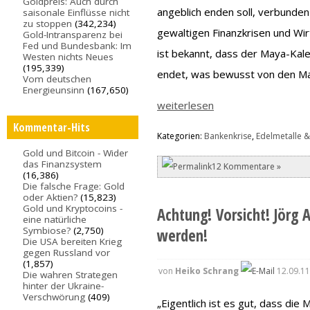
Goldpreis: Auch durch
angeblich enden soll, verbunde
saisonale Einflüsse nicht
zu stoppen
(342,234)
gewaltigen Finanzkrisen und W
Gold-Intransparenz bei
Fed und Bundesbank: Im
ist bekannt, dass der Maya-Kal
Westen nichts Neues
(195,339)
endet, was bewusst von den M
Vom deutschen
Energieunsinn
(167,650)
weiterlesen
Kommentar-Hits
Kategorien:
Bankenkrise
,
Edelmetalle &
Gold und Bitcoin - Wider
das Finanzsystem
12 Kommentare »
(16,386)
Die falsche Frage: Gold
oder Aktien?
(15,823)
Gold und Kryptocoins -
Achtung! Vorsicht! Jörg 
eine natürliche
Symbiose?
(2,750)
werden!
Die USA bereiten Krieg
gegen Russland vor
(1,857)
von
Heiko Schrang
12.09.11
Die wahren Strategen
hinter der Ukraine-
Verschwörung
(409)
„Eigentlich ist es gut, dass di