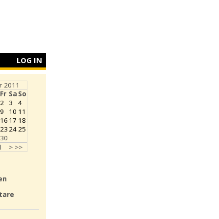
LOG IN
r 2011
Fr
Sa
So
2
3
4
9
10
11
16
17
18
23
24
25
30
l
>
>>
en
tare