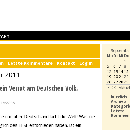
TAKT
Septembe
Mo
Di
Mi
Do
1
en
Letzte Kommentare
Kontakt
Log in
5
6
7
8
12
13
14
15
er 2011
19
20
21
22
26
27
28
29
 ein Verrat am Deutschen Volk!
<<
<
Aktuel
kürzlich
Archive
 18:27:35
Kategori
Letzte
Kommen
ne und über Deutschland lacht die Welt! Was die
lich des EFSF entschieden haben, ist ein