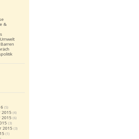
se
le &
ns
 Umwelt
 Barren
präch
politik
16
(5)
 2015
(4)
 2015
(6)
2015
(3)
r 2015
(3)
15
(1)
)