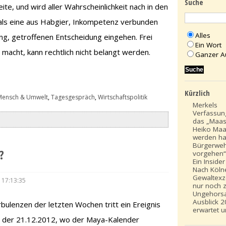
Suche
ite, und wird aller Wahrscheinlichkeit nach in den
als eine aus Habgier, Inkompetenz verbunden
Alles
ung, getroffenen Entscheidung eingehen. Frei
Ein Wort
acht, kann rechtlich nicht belangt werden.
Ganzer A
Kürzlich
Mensch & Umwelt
,
Tagesgespräch
,
Wirtschaftspolitik
Merkels
Verfassun
das „Maas“
Heiko Maa
werden ha
Bürgerwe
?
vorgehen
Ein Insider
Nach Köln
Gewaltexze
 17:13:35
nur noch z
Ungehors
Ausblick 2
ulenzen der letzten Wochen tritt ein Ereignis
erwartet u
ch der 21.12.2012, wo der Maya-Kalender