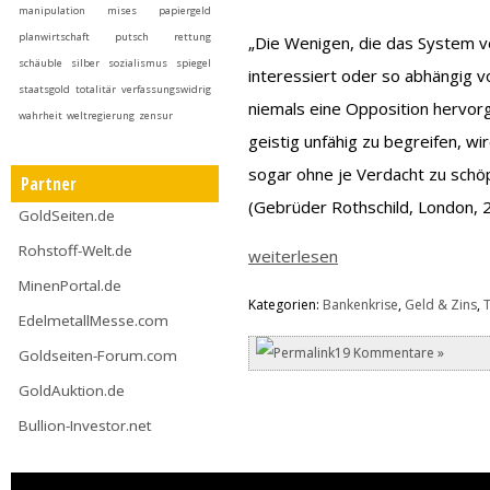
manipulation
mises
papiergeld
planwirtschaft
putsch
rettung
„Die Wenigen, die das System 
schäuble
silber
sozialismus
spiegel
interessiert oder so abhängig v
staatsgold
totalitär
verfassungswidrig
niemals eine Opposition hervor
wahrheit
weltregierung
zensur
geistig unfähig zu begreifen, wi
sogar ohne je Verdacht zu schö
Partner
(Gebrüder Rothschild, London, 
GoldSeiten.de
Rohstoff-Welt.de
weiterlesen
MinenPortal.de
Kategorien:
Bankenkrise
,
Geld & Zins
,
EdelmetallMesse.com
19 Kommentare »
Goldseiten-Forum.com
GoldAuktion.de
Bullion-Investor.net