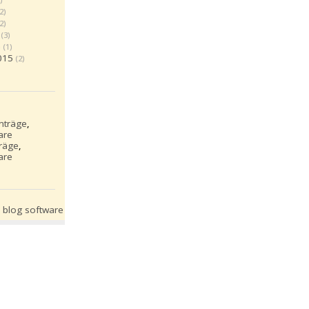
(2)
(2)
(3)
5
(1)
015
(2)
inträge
,
are
träge
,
are