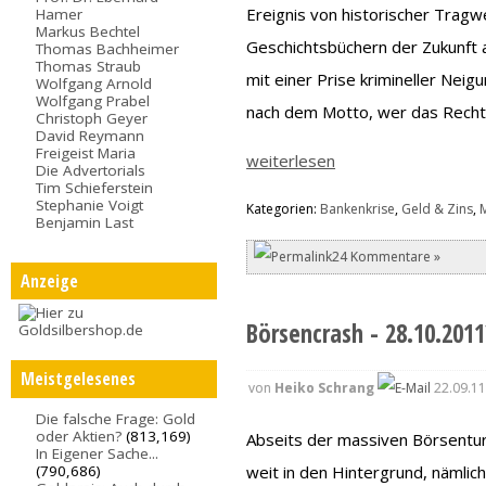
Ereignis von historischer Tragwe
Hamer
Markus Bechtel
Geschichtsbüchern der Zukunft 
Thomas Bachheimer
Thomas Straub
mit einer Prise krimineller Neig
Wolfgang Arnold
Wolfgang Prabel
nach dem Motto, wer das Recht m
Christoph Geyer
David Reymann
Freigeist Maria
weiterlesen
Die Advertorials
Tim Schieferstein
Stephanie Voigt
Kategorien:
Bankenkrise
,
Geld & Zins
,
Benjamin Last
24 Kommentare »
Anzeige
Börsencrash - 28.10.2011
Meistgelesenes
von
Heiko Schrang
22.09.11
Die falsche Frage: Gold
oder Aktien?
(813,169)
Abseits der massiven Börsenturb
In Eigener Sache...
weit in den Hintergrund, nämli
(790,686)