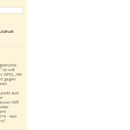
usdruck
gsbrüche-
 ist voll
s (SPD) „Wir
rt gegen
hren
“
 packt aus!
er
ssen hilft
iviler
am!
016 - was
ns?