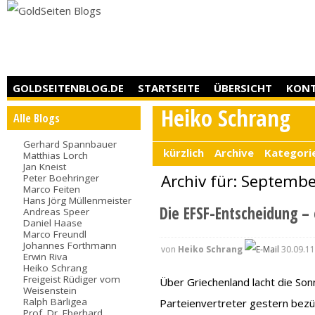
GOLDSEITENBLOG.DE
STARTSEITE
ÜBERSICHT
KON
Heiko Schrang
Alle Blogs
Gerhard Spannbauer
kürzlich
Archive
Kategori
Matthias Lorch
Jan Kneist
Archiv für: Septemb
Peter Boehringer
Marco Feiten
Hans Jörg Müllenmeister
Die EFSF-Entscheidung –
Andreas Speer
Daniel Haase
Marco Freundl
Johannes Forthmann
von
Heiko Schrang
30.09.11
Erwin Riva
Heiko Schrang
Freigeist Rüdiger vom
Über Griechenland lacht die Son
Weisenstein
Ralph Bärligea
Parteienvertreter gestern bezüg
Prof. Dr. Eberhard