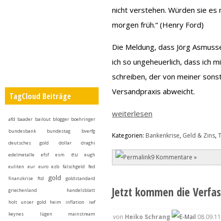
nicht verstehen. Würden sie es 
morgen früh.“ (Henry Ford)
Die Meldung, dass Jörg Asmusse
ich so ungeheuerlich, dass ich 
schreiben, der von meiner sons
Versandpraxis abweicht.
TagCloud Beiträge
weiterlesen
afd
baader
bailout
blogger
boehringer
bundesbank
bundestag
bverfg
Kategorien:
Bankenkrise
,
Geld & Zins
,
deutsches gold
dollar
draghi
eu
edelmetalle
efsf
esm
eugh
9 Kommentare »
euliten
eur
euro
ezb
falschgeld
fed
gold
finanzkrise
ftd
goldstandard
Jetzt kommen die Verfass
griechenland
handelsblatt
holt unser gold heim
inflation
iwf
keynes
lügen
mainstream
von
Heiko Schrang
08.09.11