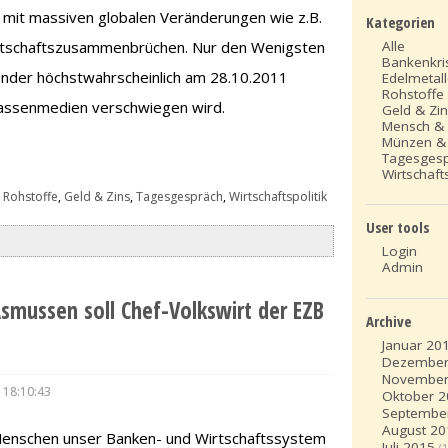
n mit massiven globalen Veränderungen wie z.B.
Kategorien
Alle
irtschaftszusammenbrüchen. Nur den Wenigsten
Bankenkri
ender höchstwahrscheinlich am 28.10.2011
Edelmetal
Rohstoffe
assenmedien verschwiegen wird.
Geld & Zi
Mensch &
Münzen &
Tagesges
Wirtschafts
 Rohstoffe
,
Geld & Zins
,
Tagesgespräch
,
Wirtschaftspolitik
User tools
Login
Admin
Asmussen soll Chef-Volkswirt der EZB
Archive
Januar 20
Dezember
November
 18:10:43
Oktober 
Septembe
August 20
e Menschen unser Banken- und Wirtschaftssystem
Juli 2015
(1