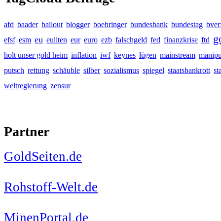
afd
baader
bailout
blogger
boehringer
bundesbank
bundestag
bver
g
eu
efsf
esm
euliten
eur
euro
ezb
falschgeld
fed
finanzkrise
ftd
holt unser gold heim
inflation
iwf
keynes
lügen
mainstream
manipu
putsch
rettung
schäuble
silber
sozialismus
spiegel
staatsbankrott
st
weltregierung
zensur
Partner
GoldSeiten.de
Rohstoff-Welt.de
MinenPortal.de