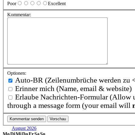
Poor
Excellent
Kommentar:
Optionen:
Auto-BR
(Zeilenumbrüche werden zu <
Erinner mich
(Name, email & website)
Erlaube Nachrichten-Formular
(Allow u
through a message form (your email will
August 2026
Mo
Di
Mi
Do
Fr
Sa
So