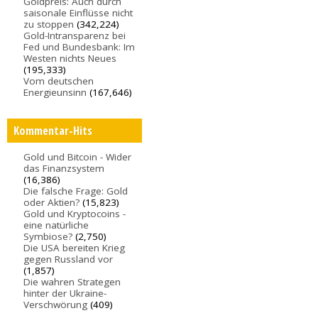
Goldpreis: Auch durch
saisonale Einflüsse nicht
zu stoppen
(342,224)
Gold-Intransparenz bei
Fed und Bundesbank: Im
Westen nichts Neues
(195,333)
Vom deutschen
Energieunsinn
(167,646)
Kommentar-Hits
Gold und Bitcoin - Wider
das Finanzsystem
(16,386)
Die falsche Frage: Gold
oder Aktien?
(15,823)
Gold und Kryptocoins -
eine natürliche
Symbiose?
(2,750)
Die USA bereiten Krieg
gegen Russland vor
(1,857)
Die wahren Strategen
hinter der Ukraine-
Verschwörung
(409)