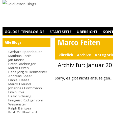
GOLDSEITENBLOG.DE
STARTSEITE
ÜBERSICHT
KON
Marco Feiten
Alle Blogs
Gerhard Spannbauer
kürzlich
Archive
Kategori
Matthias Lorch
Jan Kneist
Archiv für: Januar 2
Peter Boehringer
Marco Feiten
Hans Jörg Müllenmeister
Andreas Speer
Sorry, es gibt nichts anzuzeigen...
Daniel Haase
Marco Freundl
Johannes Forthmann
Erwin Riva
Heiko Schrang
Freigeist Rüdiger vom
Weisenstein
Ralph Bärligea
Prof. Dr. Eberhard