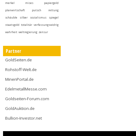
merkel
mises
papiergeld
planwirtschaft
putsch
rettung
schäuble
silber
sozialismus
spiegel
staatsgold
totalitär
verfassungswidrig
wahrheit
weltregierung
zensur
Partner
GoldSeiten.de
Rohstoff-Welt.de
MinenPortal.de
EdelmetallMesse.com
Goldseiten-Forum.com
GoldAuktion.de
Bullion-Investor.net