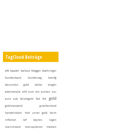
TagCloud Beiträge
afd
baader
bailout
blogger
boehringer
bundesbank
bundestag
bverfg
deutsches gold
dollar
draghi
eu
edelmetalle
efsf
esm
euliten
eur
gold
euro
ezb
falschgeld
fed
ftd
goldstandard
griechenland
handelsblatt
holt unser gold heim
inflation
iwf
keynes
lügen
mainstream
manipulation
medien