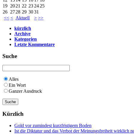
19
20
21
22
23
24
25
26
27
28
29
30
31
<<
<
Aktuell
>
>>
kürzlich
Archive
Kategorien
Letzte Kommentare
Suche
Alles
Ein Wort
Ganzer Ausdruck
Kürzlich
Gold vor zumindest kurzfristigem Boden
Ist die Diktatur und das Verbot der Meinungsfreiheit wirklich 