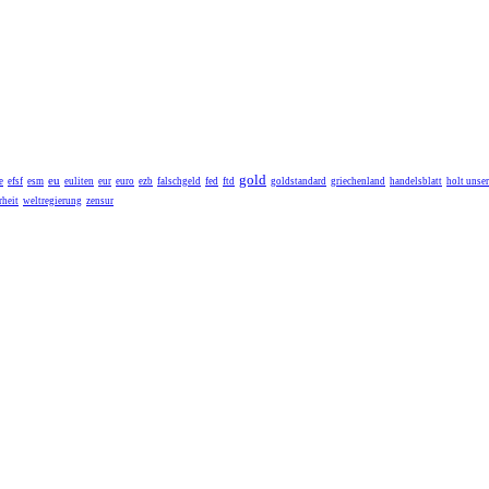
gold
eu
e
efsf
esm
euliten
eur
euro
ezb
falschgeld
fed
ftd
goldstandard
griechenland
handelsblatt
holt unse
heit
weltregierung
zensur