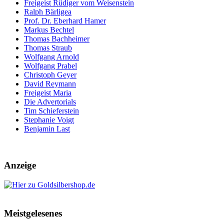
Freigeist Rüdiger vom Weisenstein
Ralph Bärligea
Prof. Dr. Eberhard Hamer
Markus Bechtel
Thomas Bachheimer
Thomas Straub
Wolfgang Arnold
Wolfgang Prabel
Christoph Geyer
David Reymann
Freigeist Maria
Die Advertorials
Tim Schieferstein
Stephanie Voigt
Benjamin Last
Anzeige
Meistgelesenes