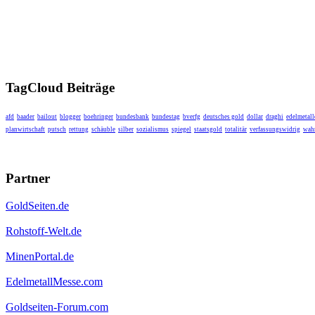
TagCloud Beiträge
afd
baader
bailout
blogger
boehringer
bundesbank
bundestag
bverfg
deutsches gold
dollar
draghi
edelmetall
planwirtschaft
putsch
rettung
schäuble
silber
sozialismus
spiegel
staatsgold
totalitär
verfassungswidrig
wahr
Partner
GoldSeiten.de
Rohstoff-Welt.de
MinenPortal.de
EdelmetallMesse.com
Goldseiten-Forum.com