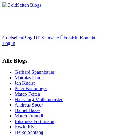
GoldseitenBlog.DE
Startseite
Übersicht
Kontakt
Log in
Alle Blogs
Gerhard Spannbauer
Matthias Lorch
Jan Kneist
Peter Boehringer
Marco Feiten
Hans Jörg Müllenmeister
Andreas Speer
Daniel Haase
Marco Freundl
Johannes Forthmann
Erwin Riva
Heiko Schrang