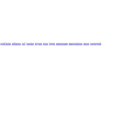
r gold heim
inflation
iwf
juncker
keynes
krise
lügen
mainstream
manipulation
mises
papiergeld