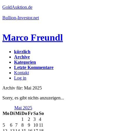
GoldAuktion.de
Bullion-Investor.net
Marco Freundl
kürzlich
Archive
Kategorien
Letzte Kommentare
Kontakt
Log in
Archiv für: Mai 2025
Sorry, es gibt nichts anzuzeigen...
Mai 2025
Mo
Di
Mi
Do
Fr
Sa
So
1
2
3
4
5
6
7
8
9
10
11
12
13
14
15
16
17
18