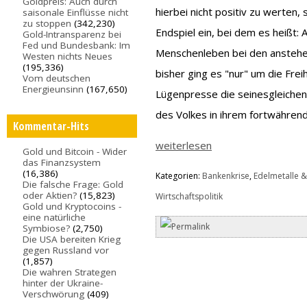
Goldpreis: Auch durch
hierbei nicht positiv zu werten,
saisonale Einflüsse nicht
zu stoppen
(342,230)
Endspiel ein, bei dem es heißt: 
Gold-Intransparenz bei
Fed und Bundesbank: Im
Menschenleben bei den anstehe
Westen nichts Neues
(195,336)
bisher ging es "nur" um die Frei
Vom deutschen
Energieunsinn
(167,650)
Lügenpresse die seinesgleichen 
des Volkes in ihrem fortwähren
Kommentar-Hits
weiterlesen
Gold und Bitcoin - Wider
das Finanzsystem
(16,386)
Kategorien:
Bankenkrise
,
Edelmetalle &
Die falsche Frage: Gold
oder Aktien?
(15,823)
Wirtschaftspolitik
Gold und Kryptocoins -
eine natürliche
Symbiose?
(2,750)
Die USA bereiten Krieg
gegen Russland vor
(1,857)
Die wahren Strategen
hinter der Ukraine-
Verschwörung
(409)