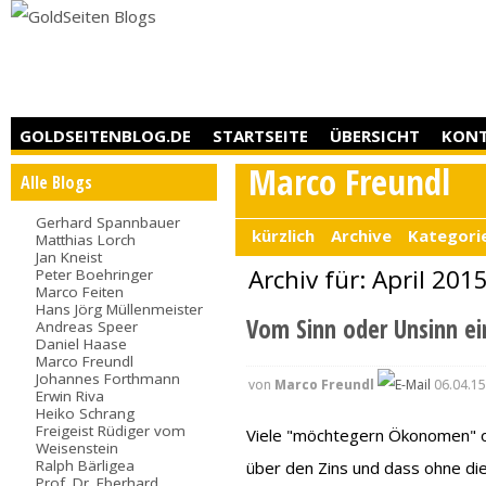
GOLDSEITENBLOG.DE
STARTSEITE
ÜBERSICHT
KON
Marco Freundl
Alle Blogs
Gerhard Spannbauer
kürzlich
Archive
Kategori
Matthias Lorch
Jan Kneist
Archiv für: April 201
Peter Boehringer
Marco Feiten
Hans Jörg Müllenmeister
Vom Sinn oder Unsinn ei
Andreas Speer
Daniel Haase
Marco Freundl
Johannes Forthmann
von
Marco Freundl
06.04.15
Erwin Riva
Heiko Schrang
Freigeist Rüdiger vom
Viele "möchtegern Ökonomen" o
Weisenstein
Ralph Bärligea
über den Zins und dass ohne die
Prof. Dr. Eberhard