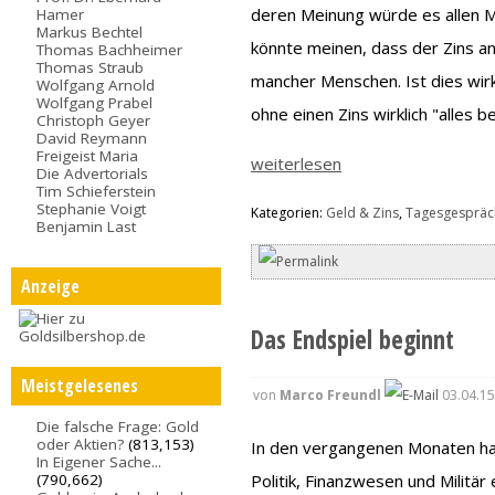
deren Meinung würde es allen 
Hamer
Markus Bechtel
könnte meinen, dass der Zins an 
Thomas Bachheimer
Thomas Straub
mancher Menschen. Ist dies wirk
Wolfgang Arnold
Wolfgang Prabel
ohne einen Zins wirklich "alles b
Christoph Geyer
David Reymann
Freigeist Maria
weiterlesen
Die Advertorials
Tim Schieferstein
Stephanie Voigt
Kategorien:
Geld & Zins
,
Tagesgespräc
Benjamin Last
Anzeige
Das Endspiel beginnt
Meistgelesenes
von
Marco Freundl
03.04.15
Die falsche Frage: Gold
oder Aktien?
(813,153)
In den vergangenen Monaten hat
In Eigener Sache...
Politik, Finanzwesen und Milit
(790,662)