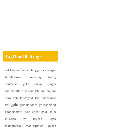
TagCloud Beiträge
afd
baader
bailout
blogger
boehringer
bundesbank
bundestag
bverfg
deutsches gold
dollar
draghi
eu
edelmetalle
efsf
esm
euliten
eur
euro
ezb
falschgeld
fed
finanzkrise
gold
ftd
goldstandard
griechenland
handelsblatt
holt unser gold heim
inflation
iwf
keynes
lügen
mainstream
manipulation
mises