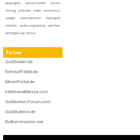
papiergeld
planwirtschaft
putsch
rettung
schäuble
silber
sozialismus
spiegel
staatsbankrott
staatsgold
totalitär
verfassungswidrig
wahrheit
weltregierung
zensur
Partner
GoldSeiten.de
Rohstoff-Welt.de
MinenPortal.de
EdelmetallMesse.com
Goldseiten-Forum.com
GoldAuktion.de
Bullion-Investor.net