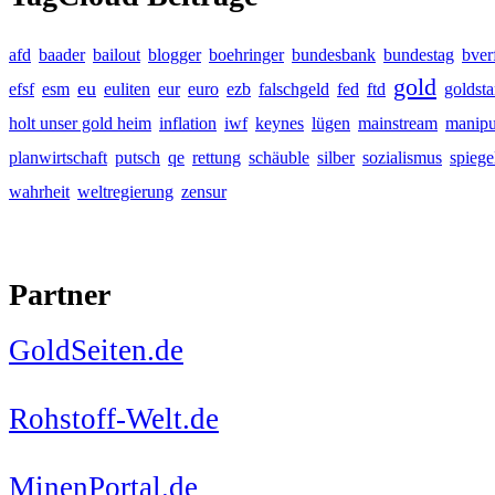
afd
baader
bailout
blogger
boehringer
bundesbank
bundestag
bver
gold
eu
efsf
esm
euliten
eur
euro
ezb
falschgeld
fed
ftd
goldst
holt unser gold heim
inflation
iwf
keynes
lügen
mainstream
manipu
planwirtschaft
putsch
qe
rettung
schäuble
silber
sozialismus
spiege
wahrheit
weltregierung
zensur
Partner
GoldSeiten.de
Rohstoff-Welt.de
MinenPortal.de