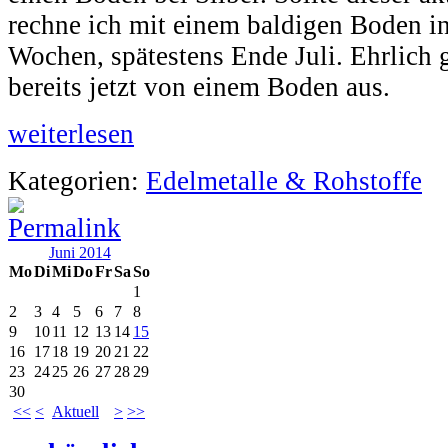
rechne ich mit einem baldigen Boden 
Wochen, spätestens Ende Juli. Ehrlich 
bereits jetzt von einem Boden aus.
weiterlesen
Kategorien:
Edelmetalle & Rohstoffe
Juni 2014
Mo
Di
Mi
Do
Fr
Sa
So
1
2
3
4
5
6
7
8
9
10
11
12
13
14
15
16
17
18
19
20
21
22
23
24
25
26
27
28
29
30
<<
<
Aktuell
>
>>