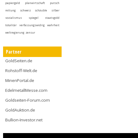
papiergeld
planwirtschaft
putsch
rettung
schweiz
schäuble
silber
sozialismus
spiegel
staatsgold
totalitär
verfassungswidrig
wahrheit
weltregierung
zensur
Partner
GoldSeiten.de
Rohstoff-Welt.de
MinenPortal.de
EdelmetallMesse.com
Goldseiten-Forum.com
GoldAuktion.de
Bullion-Investor.net