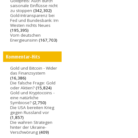
Goldpreis: Auch durch
saisonale Einflüsse nicht
zu stoppen
(342,302)
Gold-Intransparenz bei
Fed und Bundesbank: Im
Westen nichts Neues
(195,395)
Vom deutschen
Energieunsinn
(167,703)
Kommentar-Hits
Gold und Bitcoin - Wider
das Finanzsystem
(16,386)
Die falsche Frage: Gold
oder Aktien?
(15,824)
Gold und Kryptocoins -
eine natürliche
Symbiose?
(2,750)
Die USA bereiten Krieg
gegen Russland vor
(1,857)
Die wahren Strategen
hinter der Ukraine-
Verschwörung
(409)