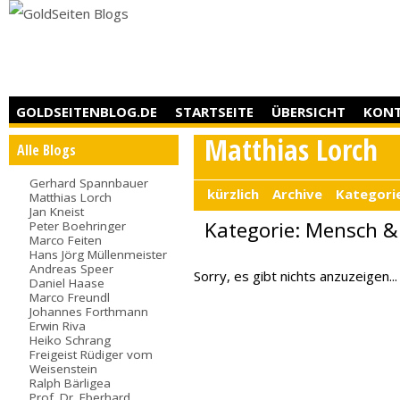
GOLDSEITENBLOG.DE
STARTSEITE
ÜBERSICHT
KON
Matthias Lorch
Alle Blogs
Gerhard Spannbauer
kürzlich
Archive
Kategori
Matthias Lorch
Jan Kneist
Kategorie: Mensch 
Peter Boehringer
Marco Feiten
Hans Jörg Müllenmeister
Andreas Speer
Sorry, es gibt nichts anzuzeigen...
Daniel Haase
Marco Freundl
Johannes Forthmann
Erwin Riva
Heiko Schrang
Freigeist Rüdiger vom
Weisenstein
Ralph Bärligea
Prof. Dr. Eberhard