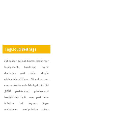
TagCloud Beiträge
afd
baader
bailout
blogger
boehringer
bundesbank
bundestag
bverfg
deutsches gold
dollar
draghi
eu
edelmetalle
efsf
esm
euliten
eur
euro
eurokrise
ezb
falschgeld
fed
ftd
gold
goldstandard
griechenland
handelsblatt
holt unser gold heim
inflation
iwf
keynes
lügen
mainstream
manipulation
mises