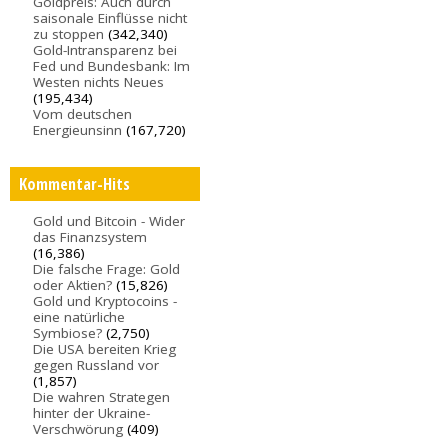
Goldpreis: Auch durch
saisonale Einflüsse nicht
zu stoppen
(342,340)
Gold-Intransparenz bei
Fed und Bundesbank: Im
Westen nichts Neues
(195,434)
Vom deutschen
Energieunsinn
(167,720)
Kommentar-Hits
Gold und Bitcoin - Wider
das Finanzsystem
(16,386)
Die falsche Frage: Gold
oder Aktien?
(15,826)
Gold und Kryptocoins -
eine natürliche
Symbiose?
(2,750)
Die USA bereiten Krieg
gegen Russland vor
(1,857)
Die wahren Strategen
hinter der Ukraine-
Verschwörung
(409)