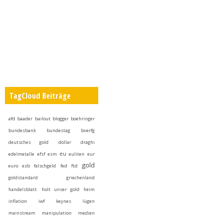
TagCloud Beiträge
afd
baader
bailout
blogger
boehringer
bundesbank
bundestag
bverfg
deutsches gold
dollar
draghi
eu
edelmetalle
efsf
esm
euliten
eur
gold
euro
ezb
falschgeld
fed
ftd
goldstandard
griechenland
handelsblatt
holt unser gold heim
inflation
iwf
keynes
lügen
mainstream
manipulation
medien