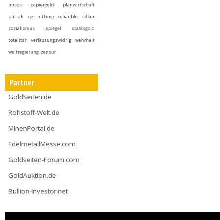
mises
papiergeld
planwirtschaft
putsch
qe
rettung
schäuble
silber
sozialismus
spiegel
staatsgold
totalitär
verfassungswidrig
wahrheit
weltregierung
zensur
Partner
GoldSeiten.de
Rohstoff-Welt.de
MinenPortal.de
EdelmetallMesse.com
Goldseiten-Forum.com
GoldAuktion.de
Bullion-Investor.net