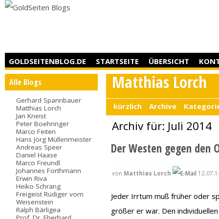
GOLDSEITENBLOG.DE
STARTSEITE
ÜBERSICHT
KON
Matthias Lorch
Alle Blogs
Gerhard Spannbauer
kürzlich
Archive
Kategori
Matthias Lorch
Jan Kneist
Archiv für: Juli 2014
Peter Boehringer
Marco Feiten
Hans Jörg Müllenmeister
Der Westen gegen den 
Andreas Speer
Daniel Haase
Marco Freundl
Johannes Forthmann
von
Matthias Lorch
12.07.1
Erwin Riva
Heiko Schrang
Freigeist Rüdiger vom
Jeder Irrtum muß früher oder sp
Weisenstein
Ralph Bärligea
größer er war. Den individuelle
Prof. Dr. Eberhard