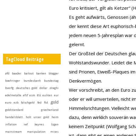
Euro kritisiert, gilt als Ketzer“ 
Es geht aufwärts, Genossen (äh
der kennt diese Art euphorisch
jedem neuen 5-Jahresplan war d
gelernt.
Der Großteil der Deutschen glau
TagCloud Beiträge
Wohlstandswunder. Leidet die M
sind Prionen, Eiweiß-Plaques im 
afd
baader
bailout
banken
blogger
Denkvermögen.
boehringer
bundesbank
bundestag
bverfg
deutsches gold
dollar
draghi
Wer vorschreibt, an den Euro zu
eu
edelmetalle
efsf
esm
euliten
eur
oder er will umverteilen, nicht i
gold
euro
ezb
falschgeld
fed
ftd
Himmelsrichtungen. Vielleicht 
goldstandard
griechenland
dazu, denn wirklich souverän w
handelsblatt
holt unser gold heim
inflation
iwf
keynes
lügen
keinem Zeitpunkt (Wolfgang Sch
mainstream
manipulation
mises
ist, dann gibt es einen anderen