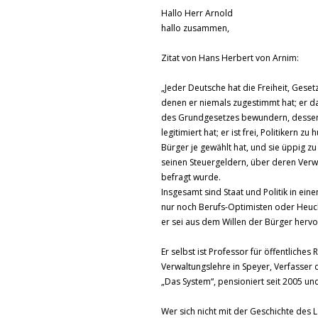
Hallo Herr Arnold
hallo zusammen,
Zitat von Hans Herbert von Arnim:
„Jeder Deutsche hat die Freiheit, Gese
denen er niemals zugestimmt hat; er da
des Grundgesetzes bewundern, dessen
legitimiert hat; er ist frei, Politikern zu 
Bürger je gewählt hat, und sie üppig z
seinen Steuergeldern, über deren Ver
befragt wurde.
Insgesamt sind Staat und Politik in ei
nur noch Berufs-Optimisten oder Heuc
er sei aus dem Willen der Bürger herv
Er selbst ist Professor für öffentliches
Verwaltungslehre in Speyer, Verfasser
„Das System“, pensioniert seit 2005 und
Wer sich nicht mit der Geschichte des L