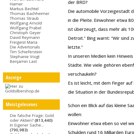
der BRD?
Hamer
Markus Bechtel
Die automobile Vorzeigestadt de
Thomas Bachheimer
Thomas Straub
in die Pleite. Einwohner etwa 8
Wolfgang Arnold
Wolfgang Prabel
ist überzeugt, dass mehr als 1
Christoph Geyer
David Reymann
Detroit." Bing warnt: "Wir sind 
Freigeist Maria
letzte."
Die Advertorials
Tim Schieferstein
In unseren Medien kein Hinweis 
Stephanie Voigt
Benjamin Last
Städte. Wie viele gehören ebenf
verschaukeln?
Anzeige
Es ist leicht, mit dem Finger au
die Situation in der Bundesrepub
Meistgelesenes
Schon ein Blick auf das kleine S
wollen:
Die falsche Frage: Gold
oder Aktien?
(813,440)
Einwohner etwa eben so viel wie
In Eigener Sache...
(790,983)
Schulden rund 16 Milliarden Euro 