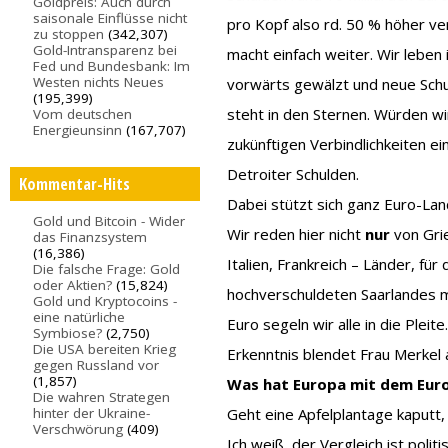
Goldpreis: Auch durch
saisonale Einflüsse nicht
pro Kopf also rd. 50 % höher ver
zu stoppen
(342,307)
Gold-Intransparenz bei
macht einfach weiter. Wir leben
Fed und Bundesbank: Im
Westen nichts Neues
vorwärts gewälzt und neue Schul
(195,399)
steht in den Sternen. Würden wi
Vom deutschen
Energieunsinn
(167,707)
zukünftigen Verbindlichkeiten e
Detroiter Schulden.
Kommentar-Hits
Dabei stützt sich ganz Euro-La
Gold und Bitcoin - Wider
Wir reden hier nicht
nur
von Grie
das Finanzsystem
(16,386)
Italien, Frankreich – Länder, fü
Die falsche Frage: Gold
oder Aktien?
(15,824)
hochverschuldeten Saarlandes m
Gold und Kryptocoins -
eine natürliche
Euro segeln wir alle in die Pleite
Symbiose?
(2,750)
Die USA bereiten Krieg
Erkenntnis blendet Frau Merkel a
gegen Russland vor
(1,857)
Was hat Europa mit dem Euro
Die wahren Strategen
hinter der Ukraine-
Geht eine Apfelplantage kaputt,
Verschwörung
(409)
Ich weiß, der Vergleich ist polit