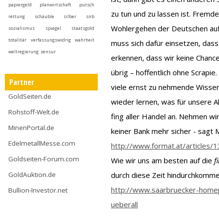
papiergeld
planwirtschaft
putsch
zu tun und zu lassen ist. Fremd
rettung
schäuble
silber
snb
Wohlergehen der Deutschen auf 
sozialismus
spiegel
staatsgold
totalitär
verfassungswidrig
wahrheit
muss sich dafür einsetzen, dass
weltregierung
zensur
erkennen, dass wir keine Chance
übrig – hoffentlich ohne Scrapie
Partner
viele ernst zu nehmende Wissens
GoldSeiten.de
wieder lernen, was für unsere A
Rohstoff-Welt.de
fing aller Handel an. Nehmen wir
MinenPortal.de
keiner Bank mehr sicher - sagt 
EdelmetallMesse.com
http://www.format.at/articles
Goldseiten-Forum.com
Wie wir uns am besten auf die
f
GoldAuktion.de
durch diese Zeit hindurchkommen,
http://www.saarbruecker-homep
Bullion-Investor.net
ueberall