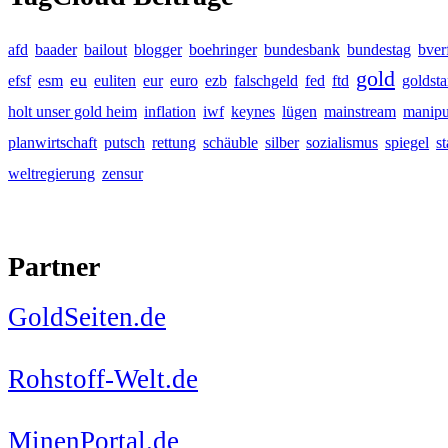
afd
baader
bailout
blogger
boehringer
bundesbank
bundestag
bver
gold
eu
efsf
esm
euliten
eur
euro
ezb
falschgeld
fed
ftd
goldst
holt unser gold heim
inflation
iwf
keynes
lügen
mainstream
manipu
planwirtschaft
putsch
rettung
schäuble
silber
sozialismus
spiegel
s
weltregierung
zensur
Partner
GoldSeiten.de
Rohstoff-Welt.de
MinenPortal.de