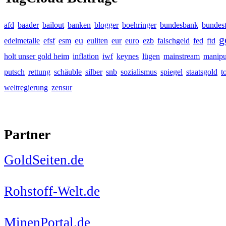
afd
baader
bailout
banken
blogger
boehringer
bundesbank
bundes
g
eu
edelmetalle
efsf
esm
euliten
eur
euro
ezb
falschgeld
fed
ftd
holt unser gold heim
inflation
iwf
keynes
lügen
mainstream
manipu
putsch
rettung
schäuble
silber
snb
sozialismus
spiegel
staatsgold
t
weltregierung
zensur
Partner
GoldSeiten.de
Rohstoff-Welt.de
MinenPortal.de