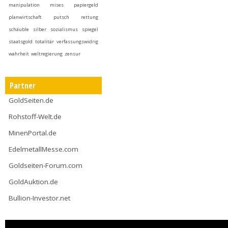
manipulation
mises
papiergeld
planwirtschaft
putsch
rettung
schäuble
silber
sozialismus
spiegel
staatsgold
totalitär
verfassungswidrig
wahrheit
weltregierung
zensur
Partner
GoldSeiten.de
Rohstoff-Welt.de
MinenPortal.de
EdelmetallMesse.com
Goldseiten-Forum.com
GoldAuktion.de
Bullion-Investor.net