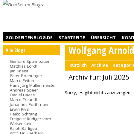
GOLDSEITENBLOG.DE
STARTSEITE
ÜBERSICHT
KON
Wolfgang Arnol
Alle Blogs
Gerhard Spannbauer
kürzlich
Archive
Kategori
Matthias Lorch
Jan Kneist
Archiv für: Juli 2025
Peter Boehringer
Marco Feiten
Hans Jörg Müllenmeister
Andreas Speer
Sorry, es gibt nichts anzuzeigen...
Daniel Haase
Marco Freundl
Johannes Forthmann
Erwin Riva
Heiko Schrang
Freigeist Rüdiger vom
Weisenstein
Ralph Bärligea
Prof. Dr. Eberhard