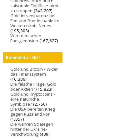
Goldpreis: Auch durch
saisonale Einflüsse nicht
zu stoppen
(342,207)
Gold-Intransparenz bei
Fed und Bundesbank: Im
Westen nichts Neues
(195,303)
Vom deutschen
Energieunsinn
(167,627)
Kommentar-Hits
Gold und Bitcoin - Wider
das Finanzsystem
(16,386)
Die falsche Frage: Gold
oder Aktien?
(15,823)
Gold und Kryptocoins -
eine natürliche
Symbiose?
(2,750)
Die USA bereiten Krieg
gegen Russland vor
(1,857)
Die wahren Strategen
hinter der Ukraine-
Verschwörung
(409)