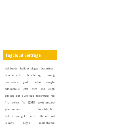
TagCloud Beiträge
afd
baader
bailout
blogger
boehringer
bundesbank
bundestag
bverfg
deutsches gold
dollar
draghi
eu
edelmetalle
efsf
esm
eugh
euliten
eur
euro
ezb
falschgeld
fed
gold
finanzkrise
ftd
goldstandard
griechenland
handelsblatt
holt unser gold heim
inflation
iwf
keynes
lügen
mainstream