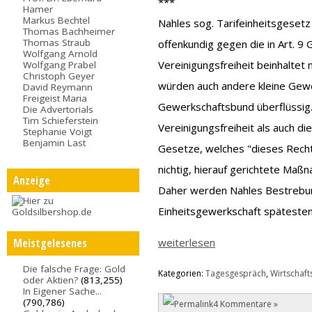
***
Hamer
Markus Bechtel
Nahles sog. Tarifeinheitsgesetz
Thomas Bachheimer
Thomas Straub
offenkundig gegen die in Art. 9 
Wolfgang Arnold
Vereinigungsfreiheit beinhaltet
Wolfgang Prabel
Christoph Geyer
würden auch andere kleine Gewe
David Reymann
Freigeist Maria
Gewerkschaftsbund überflüssig.
Die Advertorials
Tim Schieferstein
Vereinigungsfreiheit als auch di
Stephanie Voigt
Benjamin Last
Gesetze, welches "dieses Recht
nichtig, hierauf gerichtete Maßn
Anzeige
Daher werden Nahles Bestrebung
Einheitsgewerkschaft spätestens
Meistgelesenes
weiterlesen
Die falsche Frage: Gold
Kategorien:
Tagesgespräch
,
Wirtschafts
oder Aktien?
(813,255)
In Eigener Sache...
(790,786)
4 Kommentare »