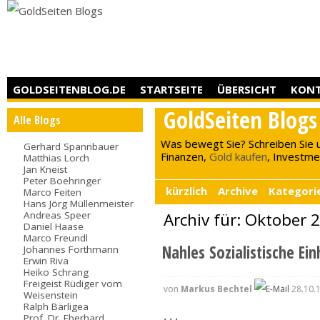
GOLDSEITENBLOG.DE
STARTSEITE
ÜBERSICHT
KON
GoldSeiten Blogs
Alle Blogs
Was bewegt Sie? Schreiben Sie 
Gerhard Spannbauer
Finanzen,
Gold kaufen
, Investment
Matthias Lorch
Jan Kneist
Peter Boehringer
kürzlich
Archive
Kategori
Marco Feiten
Hans Jörg Müllenmeister
Andreas Speer
Archiv für: Oktober 
Daniel Haase
Marco Freundl
Nahles Sozialistische Ei
Johannes Forthmann
Erwin Riva
Heiko Schrang
Freigeist Rüdiger vom
von
Markus Bechtel
28.10.
Weisenstein
Ralph Bärligea
Prof. Dr. Eberhard