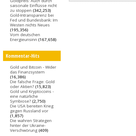
Goldpreis: Auch durch
saisonale Einflüsse nicht
zu stoppen
(342,253)
Gold-Intransparenz bei
Fed und Bundesbank: Im
Westen nichts Neues
(195,356)
Vom deutschen
Energieunsinn
(167,658)
Kommentar-Hits
Gold und Bitcoin - Wider
das Finanzsystem
(16,386)
Die falsche Frage: Gold
oder Aktien?
(15,823)
Gold und Kryptocoins -
eine natürliche
Symbiose?
(2,750)
Die USA bereiten Krieg
gegen Russland vor
(1,857)
Die wahren Strategen
hinter der Ukraine-
Verschwörung
(409)