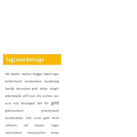
TagCloud Beiträge
afd
baader
bailout
blogger
boehringer
bullenmarkt
bundesbank
bundestag
bverfg
deutsches gold
dollar
draghi
eu
edelmetalle
efsf
esm
euliten
eur
gold
euro
ezb
falschgeld
fed
ftd
goldstandard
griechenland
handelsblatt
holt unser gold heim
inflation
iwf
keynes
lügen
mainstream
manipulation
mises