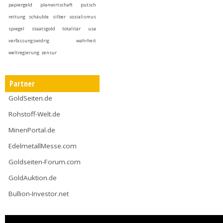
papiergeld
planwirtschaft
putsch
rettung
schäuble
silber
sozialismus
spiegel
staatsgold
totalitär
usa
verfassungswidrig
wahrheit
weltregierung
zensur
Partner
GoldSeiten.de
Rohstoff-Welt.de
MinenPortal.de
EdelmetallMesse.com
Goldseiten-Forum.com
GoldAuktion.de
Bullion-Investor.net