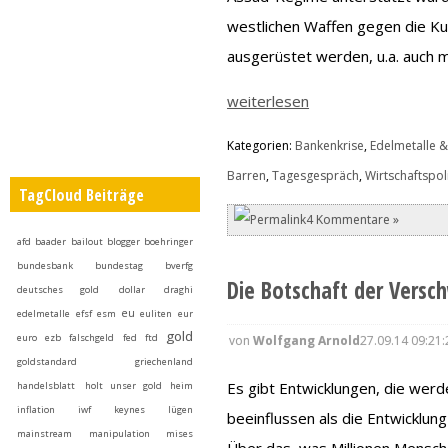
westlichen Waffen gegen die Kur
ausgerüstet werden, u.a. auch m
weiterlesen
Kategorien:
Bankenkrise
,
Edelmetalle &
Barren
,
Tagesgespräch
,
Wirtschaftspoli
TagCloud Beiträge
4 Kommentare »
afd
baader
bailout
blogger
boehringer
bundesbank
bundestag
bverfg
Die Botschaft der Versc
deutsches gold
dollar
draghi
eu
edelmetalle
efsf
esm
euliten
eur
gold
euro
ezb
falschgeld
fed
ftd
von
Wolfgang Arnold
27.09.14 09:21:
goldstandard
griechenland
Es gibt Entwicklungen, die werde
handelsblatt
holt unser gold heim
inflation
iwf
keynes
lügen
beeinflussen als die Entwicklun
mainstream
manipulation
mises
Über das, was Millionen Mensche