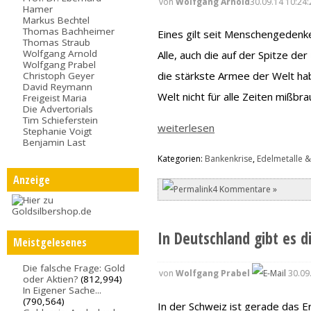
von
Wolfgang Arnold
30.09.14 10:24:
Hamer
Markus Bechtel
Thomas Bachheimer
Eines gilt seit Menschengedenke
Thomas Straub
Wolfgang Arnold
Alle, auch die auf der Spitze d
Wolfgang Prabel
die stärkste Armee der Welt ha
Christoph Geyer
David Reymann
Welt nicht für alle Zeiten mißbra
Freigeist Maria
Die Advertorials
Tim Schieferstein
weiterlesen
Stephanie Voigt
Benjamin Last
Kategorien:
Bankenkrise
,
Edelmetalle &
Anzeige
4 Kommentare »
In Deutschland gibt es d
Meistgelesenes
Die falsche Frage: Gold
von
Wolfgang Prabel
30.09
oder Aktien?
(812,994)
In Eigener Sache...
(790,564)
In der Schweiz ist gerade das 