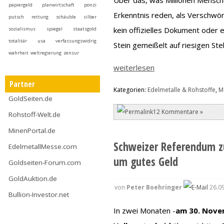
papiergeld
planwirtschaft
ponzi
Erkenntnis reden, als Verschwö
putsch
rettung
schäuble
silber
kein offizielles Dokument oder e
sozialismus
spiegel
staatsgold
totalitär
usa
verfassungswidrig
Stein gemeißelt auf riesigen Ste
wahrheit
weltregierung
zensur
weiterlesen
Partner
Kategorien:
Edelmetalle & Rohstoffe
,
M
GoldSeiten.de
12 Kommentare »
Rohstoff-Welt.de
MinenPortal.de
Schweizer Referendum zu
EdelmetallMesse.com
um gutes Geld
Goldseiten-Forum.com
GoldAuktion.de
von
Peter Boehringer
26.09
Bullion-Investor.net
In zwei Monaten -
am 30. Nove