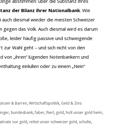
Dinge abstimmen: über die Substanz ihres
tanz der Bilanz ihrer Nationalbank
. Wie
i auch diesmal wieder die meisten Schweizer
n gegen das Volk. Auch diesmal wird es darum
oße, leider häufig passive und schweigende
t zur Wahl geht – und sich nicht von den
 von „ihren“ lügenden Notenbankern und
thaltung einlullen oder zu einem „Nein“
ünzen & Barren
,
Wirtschaftspolitik
,
Geld & Zins
inger
,
bundesbank
,
faber
,
flierl
,
gold
,
holt unser gold heim
,
atriate our gold
,
rettet unser schweizer gold
,
schulte
,