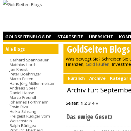
GOLDSEITENBLOG.DE
STARTSEITE
ÜBERSICHT
KON
GoldSeiten Blogs
Alle Blogs
Was bewegt Sie? Schreiben Sie 
Gerhard Spannbauer
Finanzen,
Gold kaufen
, Investment
Matthias Lorch
Jan Kneist
Peter Boehringer
kürzlich
Archive
Kategori
Marco Feiten
Hans Jörg Müllenmeister
Andreas Speer
Archiv für: Septemb
Daniel Haase
Marco Freundl
Johannes Forthmann
Seiten:
1
2
3
4
»
Erwin Riva
Heiko Schrang
Das ewige Gesetz
Freigeist Rüdiger vom
Weisenstein
Ralph Bärligea
Prof. Dr. Eberhard