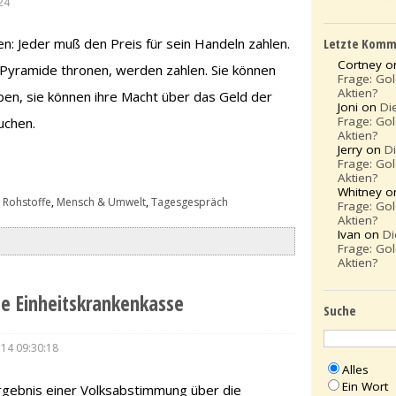
24
Letzte Komm
n: Jeder muß den Preis für sein Handeln zahlen.
Cortney 
er Pyramide thronen, werden zahlen. Sie können
Frage: Go
Aktien?
ben, sie können ihre Macht über das Geld der
Joni on
Di
Frage: Go
uchen.
Aktien?
Jerry on
D
Frage: Go
Aktien?
Whitney 
 Rohstoffe
,
Mensch & Umwelt
,
Tagesgespräch
Frage: Go
Aktien?
Ivan on
Di
Frage: Go
Aktien?
ie Einheitskrankenkasse
Suche
.14 09:30:18
Alles
Ein Wort
Ergebnis einer Volksabstimmung über die