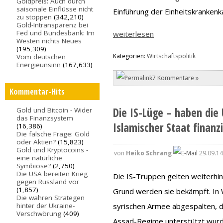
Goldpreis: Auch durch
saisonale Einflüsse nicht
Einführung der Einheitskranken
zu stoppen
(342,210)
Gold-Intransparenz bei
Fed und Bundesbank: Im
weiterlesen
Westen nichts Neues
(195,309)
Kategorien:
Wirtschaftspolitik
Vom deutschen
Energieunsinn
(167,633)
7 Kommentare »
Kommentar-Hits
Die IS-Lüge – haben die
Gold und Bitcoin - Wider
das Finanzsystem
Islamischer Staat finanzi
(16,386)
Die falsche Frage: Gold
oder Aktien?
(15,823)
Gold und Kryptocoins -
von
Heiko Schrang
29.09.14
eine natürliche
Symbiose?
(2,750)
Die USA bereiten Krieg
Die IS-Truppen gelten weiterhin
gegen Russland vor
(1,857)
Grund werden sie bekämpft. In Wi
Die wahren Strategen
hinter der Ukraine-
syrischen Armee abgespalten, 
Verschwörung
(409)
Assad-Regime unterstützt wurde