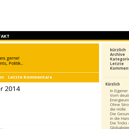
TAKT
kürzlich
Archive
uns gerne!
Kategori
s, Politik...
Letzte
Kommen
en
Letzte Kommentare
Kürzlich
er 2014
In Eigener 
Vom deut
Energieun
Ohne Stro
die Hölle
Die Gesun
in die Ha
Die Tricks
Globaliste