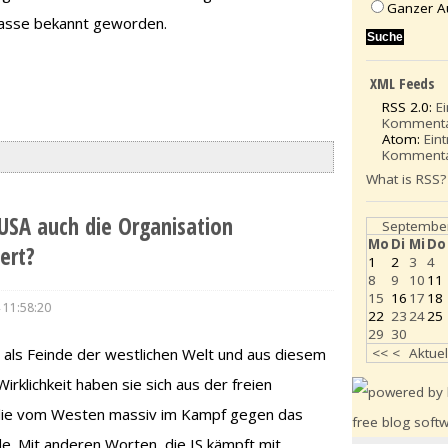
Ganzer A
kasse bekannt geworden.
XML Feeds
RSS 2.0:
E
Komment
Atom:
Ein
Komment
What is RSS?
 USA auch die Organisation
Septembe
Mo
Di
Mi
Do
ert?
1
2
3
4
8
9
10
11
15
16
17
18
 11:58:20
22
23
24
25
29
30
<<
<
Aktuel
 als Feinde der westlichen Welt und aus diesem
rklichkeit haben sie sich aus der freien
die vom Westen massiv im Kampf gegen das
. Mit anderen Worten, die IS kämpft mit