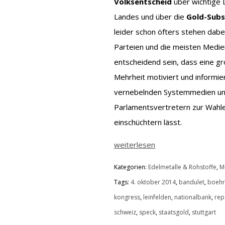
Volksentscheid
über wichtige 
Landes und über die
Gold-Subs
leider schon öfters stehen dabe
Parteien und die meisten Medie
entscheidend sein, dass eine gr
Mehrheit motiviert und informier
vernebelnden Systemmedien und
Parlamentsvertretern zur Wahlen
einschüchtern lässt.
weiterlesen
Kategorien:
Edelmetalle & Rohstoffe
,
M
Tags:
4. oktober 2014
,
bandulet
,
boehr
kongress
,
leinfelden
,
nationalbank
,
rep
schweiz
,
speck
,
staatsgold
,
stuttgart