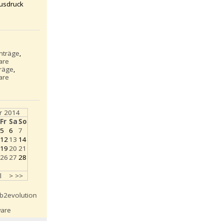
usdruck
inträge
,
are
träge
,
are
r 2014
Fr
Sa
So
5
6
7
12
13
14
19
20
21
26
27
28
l
>
>>