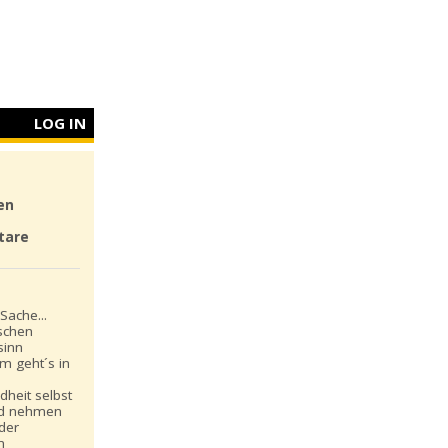
LOG IN
en
tare
Sache...
schen
sinn
m geht´s in
dheit selbst
nd nehmen
 der
n