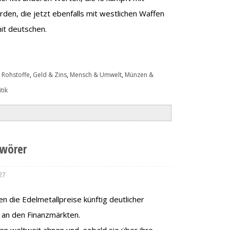
den, die jetzt ebenfalls mit westlichen Waffen
it deutschen.
 Rohstoffe
,
Geld & Zins
,
Mensch & Umwelt
,
Münzen &
tik
hwörer
27
n die Edelmetallpreise künftig deutlicher
g an den Finanzmärkten.
n weltweit ahnen und, sobald sie über ihre