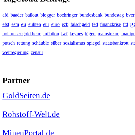
afd
baader
bailout
blogger
boehringer
bundesbank
bundestag
bver
g
eu
efsf
esm
euliten
eur
euro
ezb
falschgeld
fed
finanzkrise
ftd
holt unser gold heim
inflation
iwf
keynes
lügen
mainstream
manipu
putsch
rettung
schäuble
silber
sozialismus
spiegel
staatsbankrott
st
weltregierung
zensur
Partner
GoldSeiten.de
Rohstoff-Welt.de
MinenPortal.de