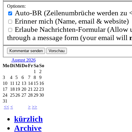
Optionen:
Auto-BR
(Zeilenumbrüche werden zu <
Erinner mich
(Name, email & website)
Erlaube Nachrichten-Formular
(Allow u
through a message form (your email will
August 2026
Mo
Di
Mi
Do
Fr
Sa
So
1
2
3
4
5
6
7
8
9
10
11
12
13
14
15
16
17
18
19
20
21
22
23
24
25
26
27
28
29
30
31
<<
<
>
>>
kürzlich
Archive